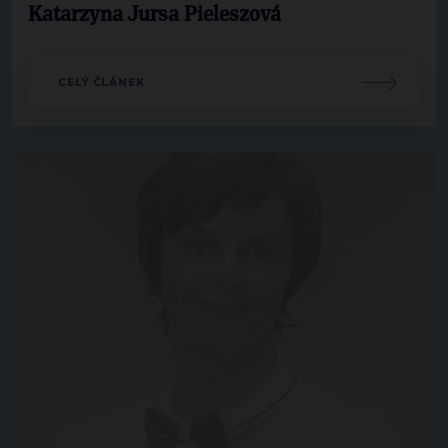
Katarzyna Jursa Pieleszová
CELÝ ČLÁNEK