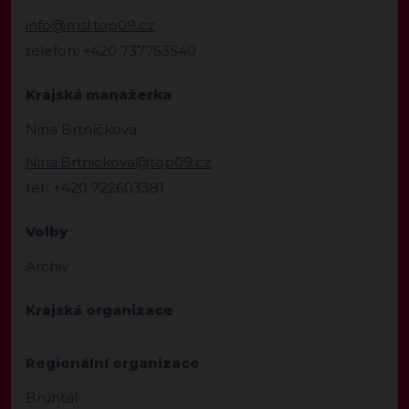
info@msl.top09.cz
telefon: +420 737753540
Krajská manažerka
Nina Brtníčková
Nina.Brtnickova@top09.cz
tel.: +420 722603381
Volby
Archiv
Krajská organizace
Regionální organizace
Bruntál