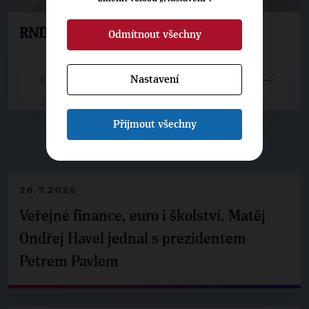
RNDr. Roman Strzondala
Odmítnout všechny
Nastavení
CELÝ ČLÁNEK
Přijmout všechny
▶
NEPŘEHLÉDNĚTE
◀
28.7.2026
Veřejné finance, euro i školství. Matěj
Ondřej Havel jednal s prezidentem
Petrem Pavlem