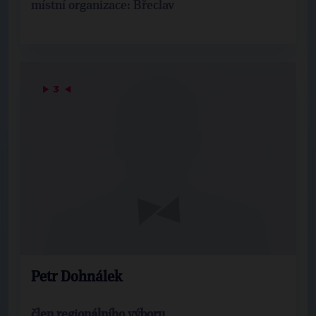
místní organizace: Břeclav
▶
3
◀
Petr Dohnálek
člen regionálního výboru