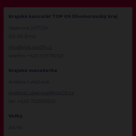
Krajská kancelář TOP 09 Jihomoravský kraj
Vojanova 2471/2b
615 00 Brno
info@jmk.top09.cz
telefon: +420 519790321
Krajská manažerka
Andrea Lukáčová
Andrea.Lukacova@top09.cz
tel.: +420 732550932
Volby
Archiv