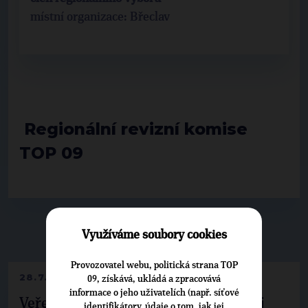
místní organizace: Břeclav
Regionální revizní komise
TOP 09
Využíváme soubory cookies
▶
NEPŘEHLÉDNĚTE
◀
Provozovatel webu, politická strana TOP
28.7.2026
09, získává, ukládá a zpracovává
informace o jeho uživatelích (např. síťové
Veřejné finance, euro i školství. Matěj
identifikátory, údaje o tom, jak jej