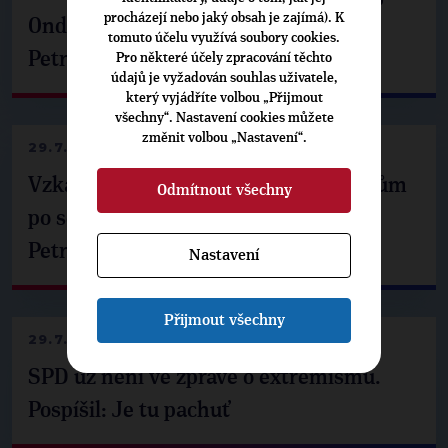
procházejí nebo jaký obsah je zajímá). K
Ondřej Havel jednal s prezidentem
tomuto účelu využívá soubory cookies.
Petrem Pavlem
Pro některé účely zpracování těchto
údajů je vyžadován souhlas uživatele,
který vyjádříte volbou „Přijmout
všechny“. Nastavení cookies můžete
změnit volbou „Nastavení“.
29.7.2026
Vzkaz Matěje Ondřeje Havla příznivcům
Odmítnout všechny
po setkání s prezidentem republiky
Petrem Pavlem
Nastavení
Přijmout všechny
29.7.2026
SPD už není ve zprávě o extremismu.
Pospíšil: Je tu pachuť