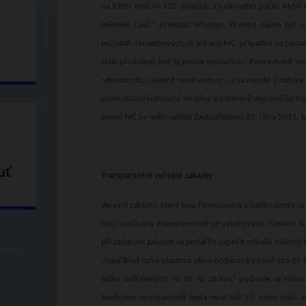
na 1900 bytů ve 120 domech. Z celkového počtu 6650 
městské části,“ prohlásil Wisman. Prvotní zájem byl 
požádali. Na webových stránkách MČ, případně na podate
stále přicházejí, byť již pouze sporadicky. Poté odvedl s
rekonstrukcí, včetně nové vedoucí, a za necelé 2 měsíce
posoudila privatizační skupina a následně doporučila Ra
území MČ by mělo udělat Zastupitelstvo 25. října 2011, 
uť
Transparentní veřejné zakázky
Veřejné zakázky, které jsou financovány z balíku peněz 
roku zadávány transparentně ve výběrových řízeních d
při zadávání zakázek se podařilo uspořit několik milion
„Například nová plastová okna dodávaná v ceně cca 15 tis
těžko uvěřitelných 40 tis. Kč za kus,“ podivuje se Wisma
koeficient prostupnosti tepla musí být 1,0 nebo nižší, at