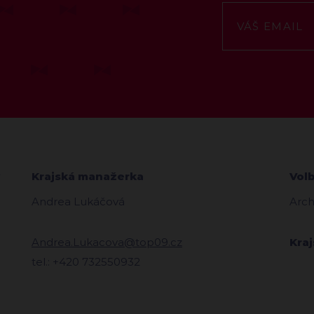
Krajská manažerka
Vol
Andrea Lukáčová
Arch
Andrea.Lukacova@top09.cz
Kra
tel.: +420 732550932