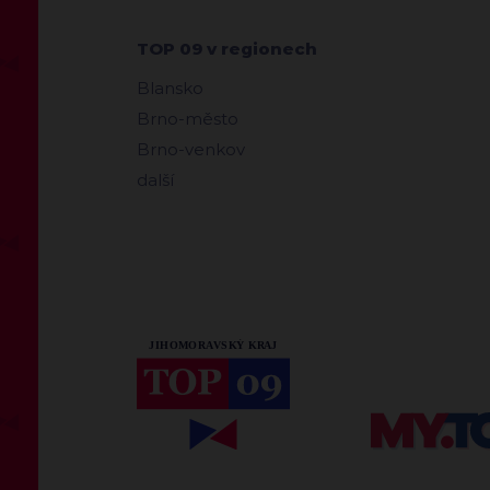
TOP 09 v regionech
Blansko
Brno-město
Brno-venkov
další