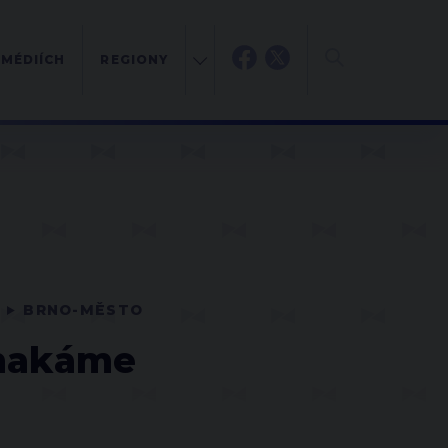
 MÉDIÍCH
REGIONY
BRNO-MĚSTO
 makáme