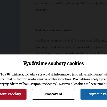
podmínek pro certifikát „Český výrobek“ zaručuje, že os
občanům.
Spekulace o ukončení koalice
Na základě novinových článků, které se vyjadřují ke spek
probíhají pravidelná setkání zástupců koalice, v pravide
žádný náznak nespokojenosti s trváním stávající koalic
v měsíčním předstihu a to nenastalo,“ řekl Wisman. „TOP 
Využíváme soubory cookies
natolik neseriózně, že by ukončil koalici prostým hlaso
Wisman.
TOP 09, získává, ukládá a zpracovává informace o jeho uživatelích (např. sí
je zajímá). K tomuto účelu využívá soubory cookies. Pro některé účely zpra
terý vyjádříte volbou „Přijmout všechny“. Nastavení cookies můžete změni
nout všechny
Nastavení
Přijmout v