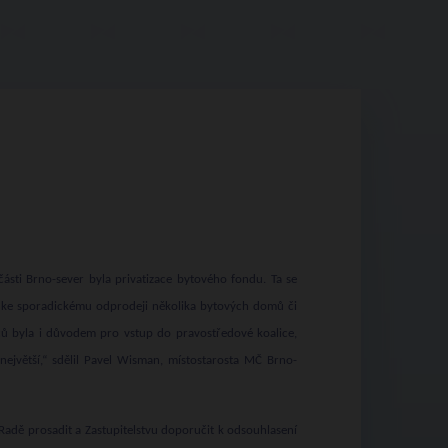
sti Brno-sever byla privatizace bytového fondu. Ta se
e ke sporadickému odprodeji několika bytových domů či
emců byla i důvodem pro vstup do pravostředové koalice,
největší,“ sdělil Pavel Wisman, místostarosta MČ Brno-
v Radě prosadit a Zastupitelstvu doporučit k odsouhlasení