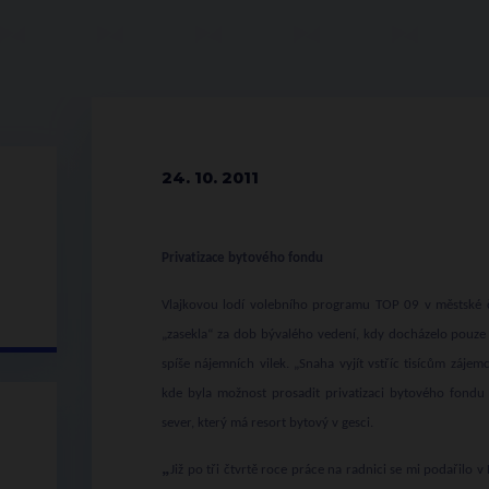
24. 10. 2011
Privatizace bytového fondu
Vlajkovou lodí volebního programu TOP 09 v městské čá
„zasekla“ za dob bývalého vedení, kdy docházelo pouz
spíše nájemních vilek. „Snaha vyjít vstříc tisícům záj
kde byla možnost prosadit privatizaci bytového fondu 
sever, který má resort bytový v gesci.
„
Již po tři čtvrtě roce práce na radnici se mi podařilo 