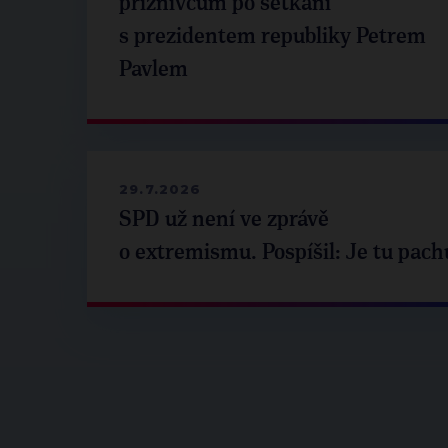
příznivcům po setkání
s prezidentem republiky Petrem
Pavlem
29.7.2026
SPD už není ve zprávě
o extremismu. Pospíšil: Je tu pach