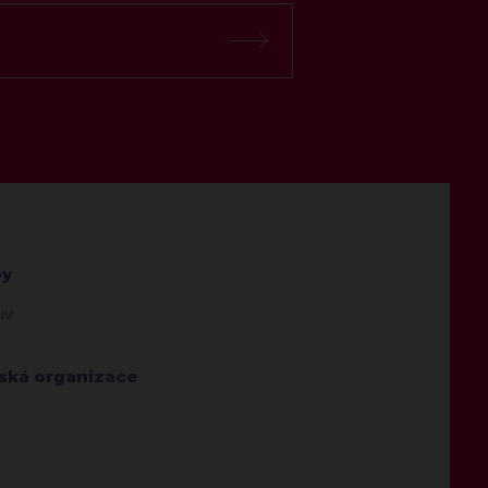
by
iv
jská organizace