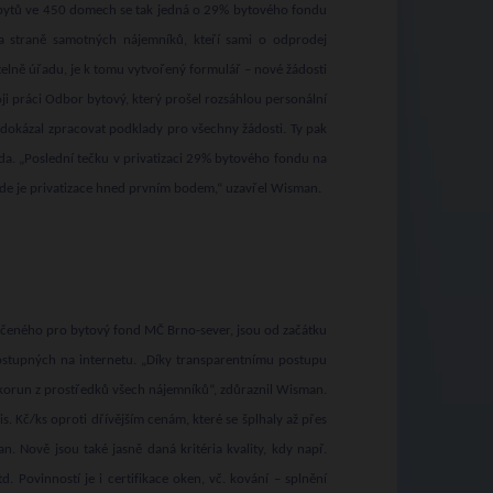
bytů ve 450 domech se tak jedná o 29% bytového fondu
na straně samotných nájemníků, kteří sami o odprodej
lně úřadu, je k tomu vytvořený formulář – nové žádosti
voji práci Odbor bytový, který prošel rozsáhlou personální
 dokázal zpracovat podklady pro všechny žádosti. Ty pak
da. „Poslední tečku v privatizaci 29% bytového fondu na
kde je privatizace hned prvním bodem,“ uzavřel Wisman.
určeného pro bytový fond MČ Brno-sever, jsou od začátku
ostupných na internetu. „Díky transparentnímu postupu
ů korun z prostředků všech nájemníků“, zdůraznil Wisman.
. Kč/ks oproti dřívějším cenám, které se šplhaly až přes
n. Nově jsou také jasně daná kritéria kvality, kdy např.
d. Povinností je i certifikace oken, vč. kování – splnění