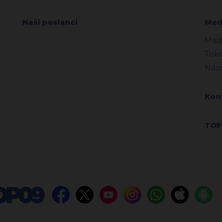
Naši poslanci
Medi
Medi
Tisk
Názo
Kon
TOP