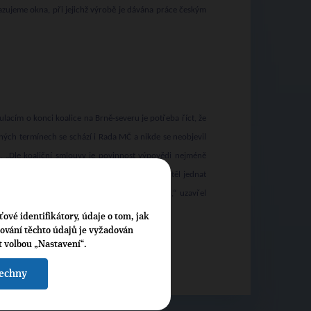
azujeme okna, při jejichž výrobě je dávána práce českým
ulacím o konci koalice na Brně-severu je potřeba říct, že
lných termínech se schází i Rada MČ a nikde se neobjevil
e. „Dle koaliční smlouvy je povinnost výpovědi nejméně
09 nevěří, že by kterýkoli koaliční partner chtěl jednat
váním s opozicí na následujícím Zastupitelstvu,“ uzavřel
ťové identifikátory, údaje o tom, jak
cování těchto údajů je vyžadován
t volbou „Nastavení“.
šechny