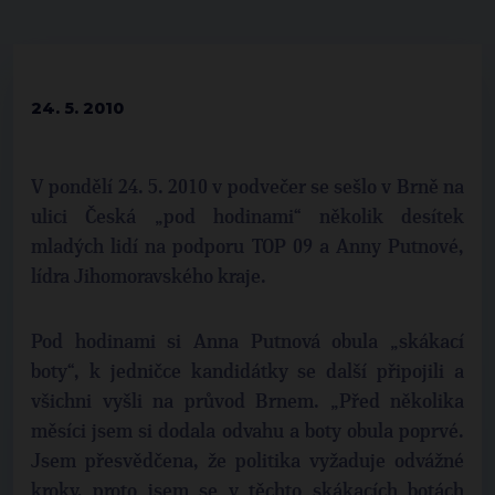
24. 5. 2010
V pondělí 24. 5. 2010 v podvečer se sešlo v Brně na
ulici Česká „pod hodinami“ několik desítek
mladých lidí na podporu TOP 09 a Anny Putnové,
lídra Jihomoravského kraje.
Pod hodinami si Anna Putnová obula „skákací
boty“, k jedničce kandidátky se další připojili a
všichni vyšli na průvod Brnem. „Před několika
měsíci jsem si dodala odvahu a boty obula poprvé.
Jsem přesvědčena, že politika vyžaduje odvážné
kroky, proto jsem se v těchto skákacích botách