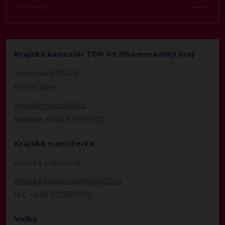
Krajská kancelář TOP 09 Jihomoravský kraj
Vojanova 2471/2b
615 00 Brno
info@jmk.top09.cz
telefon: +420 519790321
Krajská manažerka
Andrea Lukáčová
Andrea.Lukacova@top09.cz
tel.: +420 732550932
Volby