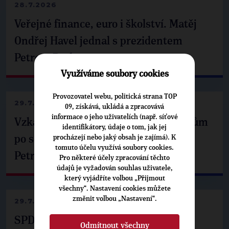
28.7.2026
Veřejné finance, euro i školství. Matěj
Ondřej Havel jednal s prezidentem
Petrem Pavlem
Využíváme soubory cookies
Provozovatel webu, politická strana TOP
29.7.2026
09, získává, ukládá a zpracovává
informace o jeho uživatelích (např. síťové
Vzkaz Matěje Ondřeje Havla příznivcům
identifikátory, údaje o tom, jak jej
po setkání s prezidentem republiky
procházejí nebo jaký obsah je zajímá). K
tomuto účelu využívá soubory cookies.
Petrem Pavlem
Pro některé účely zpracování těchto
údajů je vyžadován souhlas uživatele,
který vyjádříte volbou „Přijmout
všechny“. Nastavení cookies můžete
změnit volbou „Nastavení“.
29.7.2026
SPD už není ve zprávě o extremismu.
Odmítnout všechny