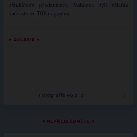
exhibičním představení. Nakonec byli všichni
občerstveni TOP nápojem.
▶
GALERIE
◀
Fotografie 1-8 z 18
▶
NEPŘEHLÉDNĚTE
◀