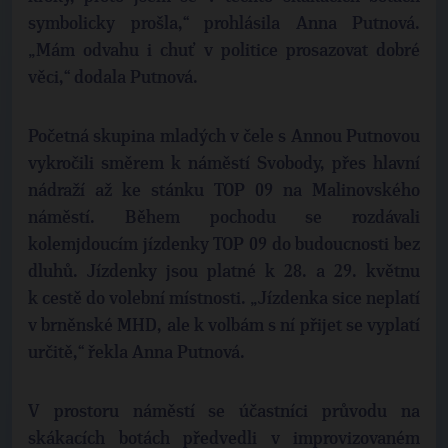
symbolicky prošla,“ prohlásila Anna Putnová.
„Mám odvahu i chuť v politice prosazovat dobré
věci,“ dodala Putnová.
Početná skupina mladých v čele s Annou Putnovou
vykročili směrem k náměstí Svobody, přes hlavní
nádraží až ke stánku TOP 09 na Malinovského
náměstí. Během pochodu se rozdávali
kolemjdoucím jízdenky TOP 09 do budoucnosti bez
dluhů. Jízdenky jsou platné k 28. a 29. květnu
k cestě do volební místnosti. „Jízdenka sice neplatí
v brněnské MHD, ale k volbám s ní přijet se vyplatí
určitě,“ řekla Anna Putnová.
V prostoru náměstí se účastníci průvodu na
skákacích botách předvedli v improvizovaném