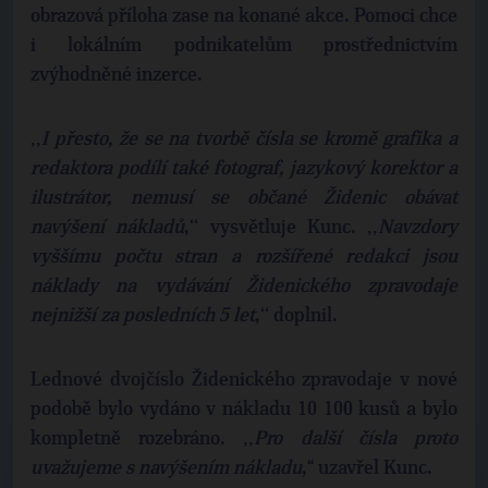
obrazová příloha zase na konané akce. Pomoci chce
i lokálním podnikatelům prostřednictvím
zvýhodněné inzerce.
‚‚
I přesto, že se na tvorbě čísla se kromě grafika a
redaktora podílí také fotograf, jazykový korektor a
ilustrátor, nemusí se občané Židenic obávat
navýšení nákladů
,‘‘ vysvětluje Kunc. ‚‚
Navzdory
vyššímu počtu stran a rozšířené redakci jsou
náklady na vydávání Židenického zpravodaje
nejnižší za posledních 5 let
,‘‘ doplnil.
Lednové dvojčíslo Židenického zpravodaje v nové
podobě bylo vydáno v nákladu 10 100 kusů a bylo
kompletně rozebráno. ‚‚
Pro další čísla proto
uvažujeme s navýšením nákladu
,“ uzavřel Kunc.