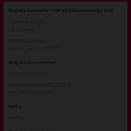
Krajská kancelář TOP 09 Jihomoravský kraj
Vojanova 2471/2b
615 00 Brno
info@jmk.top09.cz
telefon: +420 519790321
Krajská manažerka
Andrea Lukáčová
Andrea.Lukacova@top09.cz
tel.: +420 732550932
Volby
Archiv