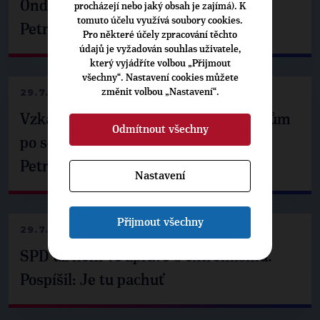
Ondřej Havel jednal s prezidentem
procházejí nebo jaký obsah je zajímá). K
tomuto účelu využívá soubory cookies.
Petrem Pavlem
Pro některé účely zpracování těchto
údajů je vyžadován souhlas uživatele,
který vyjádříte volbou „Přijmout
všechny“. Nastavení cookies můžete
29.7.2026
změnit volbou „Nastavení“.
Vzkaz Matěje Ondřeje Havla příznivcům
Odmítnout všechny
po setkání s prezidentem republiky
Petrem Pavlem
Nastavení
Přijmout všechny
29.7.2026
SPD už není ve zprávě o extremismu.
Pospíšil: Je tu pachuť