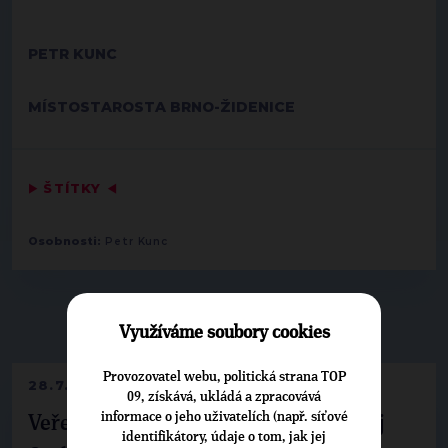
PETR KUNC
MÍSTOSTAROSTA BRNO-ŽIDENICE
▶
ŠTÍTKY
◀
Osobnosti:
Petr Kunc
▶
NEPŘEHLÉDNĚTE
◀
Využíváme soubory cookies
Provozovatel webu, politická strana TOP
28.7.2026
09, získává, ukládá a zpracovává
informace o jeho uživatelích (např. síťové
Veřejné finance, euro i školství. Matěj
identifikátory, údaje o tom, jak jej