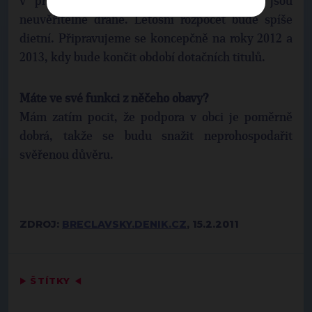
v příštím roce. Investice do komunikací jsou
neuvěřitelně drahé. Letošní rozpočet bude spíše
dietní. Připravujeme se koncepčně na roky 2012 a
2013, kdy bude končit období dotačních titulů.
Máte ve své funkci z něčeho obavy?
Mám zatím pocit, že podpora v obci je poměrně
dobrá, takže se budu snažit neprohospodařit
svěřenou důvěru.
ZDROJ:
BRECLAVSKY.DENIK.CZ
, 15.2.2011
▶
ŠTÍTKY
◀