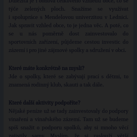
Důležitá je i obnova celkového vzhledu obce, co se
týče zelených ploch. Snažíme se využívat
i spolupráce s Mendelovou univerzitou v Lednici.
Jak spravit vzhled obce, to je jedna věc. A poté, co
se u nás poměrně dost zainvestovalo do
sportovních zařízení, půjdeme cestou investic do
zázemí i pro jiné zájmové spolky a sdružení v obci.
Které máte konkrétně na mysli?
Jde o spolky, které se zabývají prací s dětmi, to
znamená rodinný klub, skauti a tak dále.
Které další aktivity podpoříte?
Nějaké peníze už se tady zainvestovaly do podpory
vinaření a vinařského zázemí. Tam už se budeme
spíš snažit o podporu spolků, aby si mnoho věcí
zajistily samy. Myslím, že si zaslouží větší