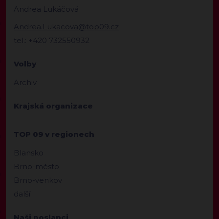
Andrea Lukáčová
Andrea.Lukacova@top09.cz
tel.: +420 732550932
Volby
Archiv
Krajská organizace
TOP 09 v regionech
Blansko
Brno-město
Brno-venkov
další
Naši poslanci