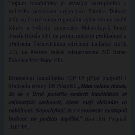
Trojkou kandidátky je stávající zastupitelka a
ředitelka neziskové organizace Zdeňka Dubová
(63), na čtvrté místo regionální výbor strany zvolil
lékaře a ředitele nemocnice Milosrdných bratří
Josefa Drbala (60), na pátém místě je překladatel a
předseda Černovického sdružení Ladislav Kotík
(41), na šestém místě místostarosta MČ Brno-
Židenice Petr Kunc (40).
Brněnskou kandidátku TOP 09 přijel podpořit i
předseda strany Jiří Pospíšil.
„Mám velkou radost,
že se v Brně podařilo sestavit kandidátku ze
zajímavých osobností, které mají občanům co
nabídnout. Nepochybuji, že i v moravské metropoli
budeme na podzim úspěšní,“
říká Jiří Pospíšil
(TOP 09).