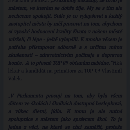
a sociální politika.
„Průzkumy dokazují, že Brno je
městem, ve kterém se dobře žije. My se s tím ale
nechceme spokojit. Stále je co vylepšovat a každý
zastupitel města by měl pracovat na tom, abychom
si vysoké hodnocení kvality života v našem městě
udrželi, či lépe - ještě vylepšili. K mnoha věcem je
potřeba přistupovat odborně a s určitou mírou
zkušenosti – zdravotnictvím počínaje a dopravou
konče. A to přesně TOP 09 občanům nabídne,“
říká
lékař a kandidát na primátora za TOP 09 Vlastimil
Válek.
„V Parlamentu pracuji na tom, aby byla všem
dětem ve školách i školkách dostupná bezlepková,
a vůbec dietní, jídla. K tomu je ale nutná
spolupráce s městem jako správcem škol. To je
jedna z věcí, na které se chci zaměřit, protože