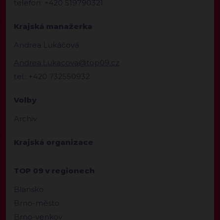
telefon: +420 519790321
Krajská manažerka
Andrea Lukáčová
Andrea.Lukacova@top09.cz
tel.: +420 732550932
Volby
Archiv
Krajská organizace
TOP 09 v regionech
Blansko
Brno-město
Brno-venkov