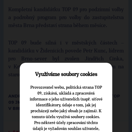
Kompletní kandidátku TOP 09 pro podzimní volby
a podrobný program pro volby do zastupitelstva
města Brna představí strana během měsíce.
TOP 09 bude silná i v městských částech –
kandidátku v Židenicích povede Petr Kunc, lídrem
pro Brno-sever byl zvolen Jindřich Cinka,
v Králově Poli Daniel Valenta a kandidátem na
Využíváme soubory cookies
starostu Brna-střed je Rom Kostřica.
Provozovatel webu, politická strana TOP
09, získává, ukládá a zpracovává
ANDREA SMOLKOVÁ, KRAJSKÁ MANAŽERKA TOP
informace o jeho uživatelích (např. síťové
09 JMK
identifikátory, údaje o tom, jak jej
V BRNĚ DNE 28. ČERVNA 2018
procházejí nebo jaký obsah je zajímá). K
tomuto účelu využívá soubory cookies.
Pro některé účely zpracování těchto
údajů je vyžadován souhlas uživatele,