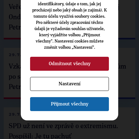
identifikátory, údaje o tom, jak jej
Veřejné finance, euro i školství. Matěj
procházejí nebo jaký obsah je zajímá). K
Ondřej Havel jednal s prezidentem
tomuto účelu využívá soubory cookies.
Pro některé účely zpracování těchto
Petrem Pavlem
údajů je vyžadován souhlas uživatele,
který vyjádříte volbou „Přijmout
všechny“. Nastavení cookies můžete
změnit volbou „Nastavení“.
29.7.2026
Odmítnout všechny
Vzkaz Matěje Ondřeje Havla příznivcům
po setkání s prezidentem republiky
Nastavení
Petrem Pavlem
Přijmout všechny
29.7.2026
SPD už není ve zprávě o extremismu.
Pospíšil: Je tu pachuť