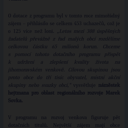
O dotace z programu byl v tomto roce mimořádný
zájem – přihlásilo se celkem 453 uchazečů, což je
o 125 více než loni.
„Letos mezi 308 úspěšných
žadatelů převážně z řad malých obcí rozdělíme
celkovou částku 65 milionů korun. Chceme
s pomocí tohoto dotačního programu přispět
k udržení a zlepšení kvality života na
jihomoravském venkově. Cílovou skupinou jsou
proto obce do tří tisíc obyvatel, místní akční
skupiny nebo svazky obcí,“
vysvětluje
náměstek
hejtmana pro oblast regionálního rozvoje Marek
Sovka.
V programu na rozvoj venkova figuruje pět
dotačních titulů. Největší zájem mají obce