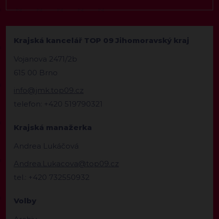
Krajská kancelář TOP 09 Jihomoravský kraj
Vojanova 2471/2b
615 00 Brno
info@jmk.top09.cz
telefon: +420 519790321
Krajská manažerka
Andrea Lukáčová
Andrea.Lukacova@top09.cz
tel.: +420 732550932
Volby