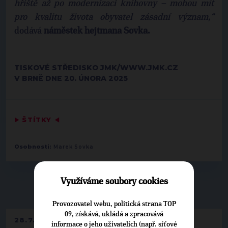
hřiště až po modernizaci knihovny – mohou mít
pro kvalitu života obyvatel zásadní význam,“
dodává
náměstek hejtmana Sovka.
TISKOVÉ STŘEDISKO JMK/WWW.JMK.CZ
V BRNĚ DNE 20. ÚNORA 2025
▶
ŠTÍTKY
◀
Osobnosti:
Marek Sovka
Využíváme soubory cookies
▶
NEPŘEHLÉDNĚTE
◀
Provozovatel webu, politická strana TOP
09, získává, ukládá a zpracovává
28.7.2026
informace o jeho uživatelích (např. síťové