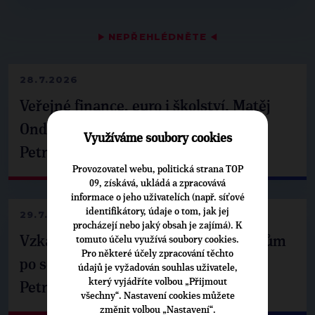
▶
NEPŘEHLÉDNĚTE
◀
28.7.2026
Veřejné finance, euro i školství. Matěj
Ondřej Havel jednal s prezidentem
Využíváme soubory cookies
Petrem Pavlem
Provozovatel webu, politická strana TOP
09, získává, ukládá a zpracovává
informace o jeho uživatelích (např. síťové
identifikátory, údaje o tom, jak jej
29.7.2026
procházejí nebo jaký obsah je zajímá). K
Vzkaz Matěje Ondřeje Havla příznivcům
tomuto účelu využívá soubory cookies.
Pro některé účely zpracování těchto
po setkání s prezidentem republiky
údajů je vyžadován souhlas uživatele,
který vyjádříte volbou „Přijmout
Petrem Pavlem
všechny“. Nastavení cookies můžete
změnit volbou „Nastavení“.