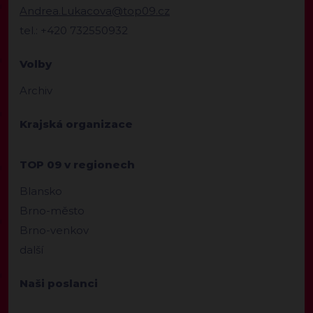
Andrea.Lukacova@top09.cz
tel.: +420 732550932
Volby
Archiv
Krajská organizace
TOP 09 v regionech
Blansko
Brno-město
Brno-venkov
další
Naši poslanci