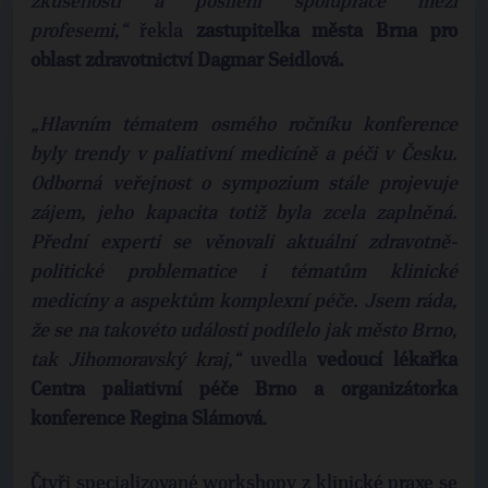
zkušeností a posílení spolupráce mezi
profesemi,“
řekla
zastupitelka města Brna pro
oblast zdravotnictví Dagmar Seidlová.
„Hlavním tématem osmého ročníku konference
byly trendy v paliativní medicíně a péči v Česku.
Odborná veřejnost o sympozium stále projevuje
zájem, jeho kapacita totiž byla zcela zaplněná.
Přední experti se věnovali aktuální zdravotně-
politické problematice i tématům klinické
medicíny a aspektům komplexní péče. Jsem ráda,
že se na takovéto události podílelo jak město Brno,
tak Jihomoravský kraj,“
uvedla
vedoucí lékařka
Centra paliativní péče Brno a organizátorka
konference Regina Slámová
.
Čtyři specializované workshopy z klinické praxe se