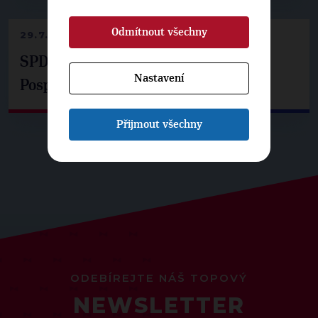
Odmítnout všechny
29.7.2026
SPD už není ve zprávě o extremismu.
Nastavení
Pospíšil: Je tu pachuť
Přijmout všechny
ODEBÍREJTE NÁŠ TOPOVÝ
NEWSLETTER