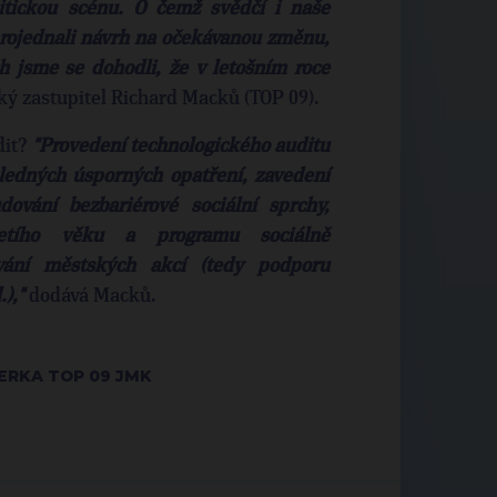
itickou scénu. O čemž svědčí i naše
projednali návrh na očekávanou změnu,
ch jsme se dohodli, že v letošním roce
ký zastupitel Richard Macků (TOP 09).
dit?
"Provedení technologického auditu
ledných úsporných opatření, zavedení
dování bezbariérové sociální sprchy,
řetího věku a programu sociálně
vání městských akcí (tedy podporu
),"
dodává Macků.
ERKA TOP 09 JMK