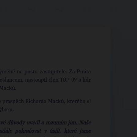
ýměně na postu zastupitele. Za Piráta
oslancem, nastoupil člen TOP 09 a lídr
 Macků.
e prospěch Richarda Macků, kterého si
výboru.
své důvody uvedl a rozumím jim. Naše
dále pokračovat v úsilí, které jsme