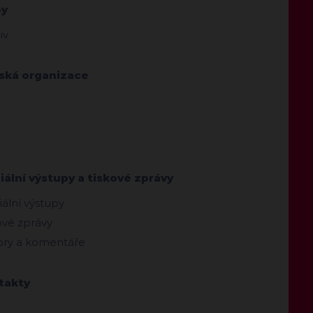
by
iv
jská organizace
ální výstupy a tiskové zprávy
ální výstupy
ové zprávy
ry a komentáře
takty