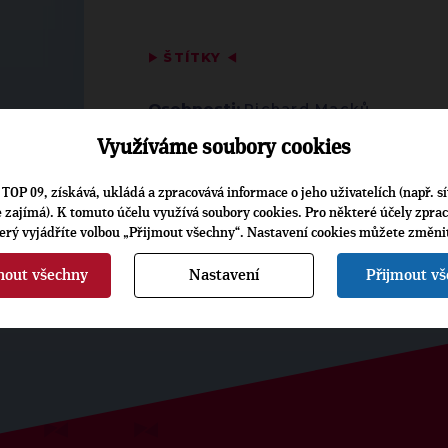
▶
ŠTÍTKY
◀
Osobnosti:
Richard Macků
Využíváme soubory cookies
TOP 09, získává, ukládá a zpracovává informace o jeho uživatelích (např. sí
je zajímá). K tomuto účelu využívá soubory cookies. Pro některé účely zpra
terý vyjádříte volbou „Přijmout všechny“. Nastavení cookies můžete změni
nout všechny
Nastavení
Přijmout v