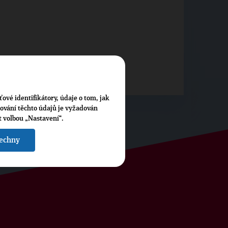
ťové identifikátory, údaje o tom, jak
cování těchto údajů je vyžadován
t volbou „Nastavení“.
šechny