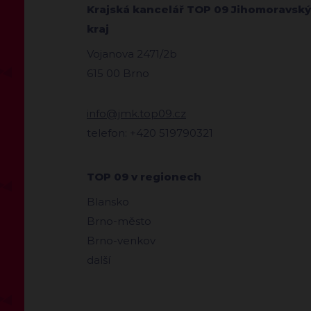
Krajská kancelář TOP 09 Jihomoravský
kraj
Vojanova 2471/2b
615 00 Brno
info@jmk.top09.cz
telefon: +420 519790321
TOP 09 v regionech
Blansko
Brno-město
Brno-venkov
další