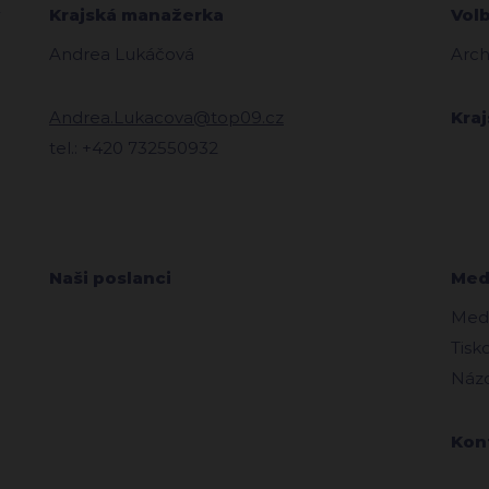
Krajská manažerka
Vol
Andrea Lukáčová
Arch
Andrea.Lukacova@top09.cz
Kra
tel.: +420 732550932
Naši poslanci
Medi
Medi
Tisk
Názo
Kon