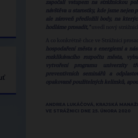
započali vstupem na strážnickou pol
návštěva u starostky, kde jsme nejen 
ale zároveň předložili body, na který
hodláme prosadit,"
uvedl nový strážnic
A co konkrétně chce ve Strážnici prosa
hospodaření města s energiemi a nás
rozklikávacího rozpočtu města, vybu
vytvoření programu univerzity t
preventivních seminářů a odplasto
uť
opakovaně použitelných kelímků, apod.
ANDREA LUKÁČOVÁ, KRAJSKÁ MANAŽ
VE STRÁŽNICI DNE 25. ÚNORA 2020