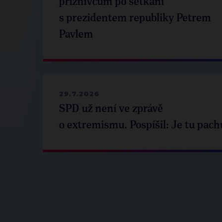
příznivcům po setkání
s prezidentem republiky Petrem
Pavlem
29.7.2026
SPD už není ve zprávě
o extremismu. Pospíšil: Je tu pach