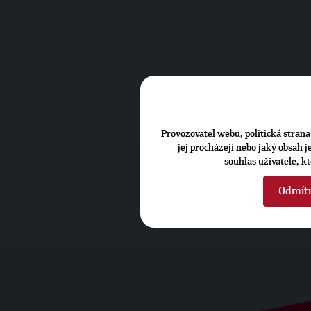
Provozovatel webu, politická strana 
jej procházejí nebo jaký obsah 
souhlas uživatele, k
Odmít