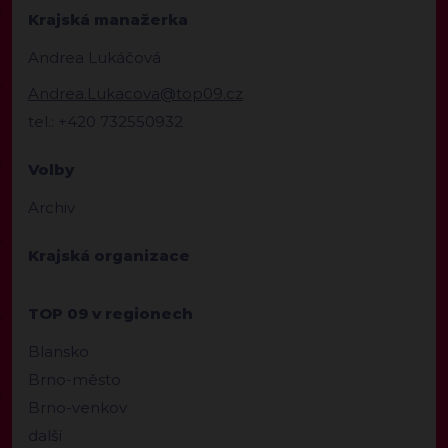
Krajská manažerka
Andrea Lukáčová
Andrea.Lukacova@top09.cz
tel.: +420 732550932
Volby
Archiv
Krajská organizace
TOP 09 v regionech
Blansko
Brno-město
Brno-venkov
další