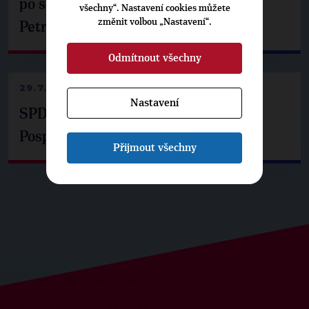
po setkání s prezidentem republiky
všechny“. Nastavení cookies můžete
změnit volbou „Nastavení“.
Petrem Pavlem
Odmítnout všechny
29.7.2026
Nastavení
SPD už není ve zprávě o extremismu.
Pospíšil: Je tu pachuť
Přijmout všechny