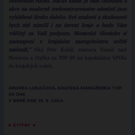
cestovního ruchu. Baťův kanál je naší chloubou a
akce na moderně zrekonstruovaném náměstí jsou
vyhlášené široko daleko. Své znalosti a zkušenosti
bych rád zúročil i na úrovni kraje a budu Vám
vděčný za Vaši podporu. Moravské Slovácko si
zastoupení v krajském zastupitelstvu určitě
zaslouží,"
říká Petr Kolář, starosta Veselí nad
Moravou a čtyřka za TOP 09 na kandidátce SPOlu
do krajských voleb.
ANDREA LUKÁČOVÁ, KRAJSKÁ MANAŽERKA TOP
09 JMK
V BRNĚ DNE 16. 9. 2024
▶
ŠTÍTKY
◀