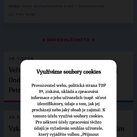
-
-
Volby:
2024 zastupitelstva krajů
Jihomoravský
22. Petr Kolář
▶
NEPŘEHLÉDNĚTE
◀
28.7.2026
Veřejné finance, euro i školství. Matěj
Využíváme soubory cookies
Ondřej Havel jednal s prezidentem
Provozovatel webu, politická strana TOP
Petrem Pavlem
09, získává, ukládá a zpracovává
informace o jeho uživatelích (např. síťové
identifikátory, údaje o tom, jak jej
procházejí nebo jaký obsah je zajímá). K
tomuto účelu využívá soubory cookies.
29.7.2026
Pro některé účely zpracování těchto
Vzkaz Matěje Ondřeje Havla příznivcům
údajů je vyžadován souhlas uživatele,
který vyjádříte volbou „Přijmout