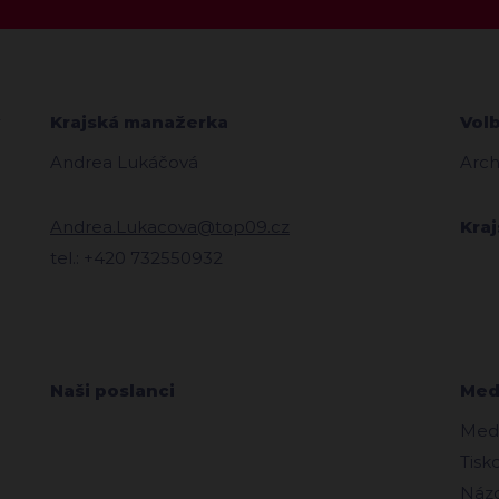
Krajská manažerka
Vol
Andrea Lukáčová
Arch
Andrea.Lukacova@top09.cz
Kra
tel.: +420 732550932
Naši poslanci
Medi
Medi
Tisk
Názo