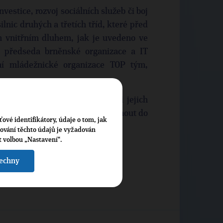
vestice, rozvoj sociálních služeb či boj
ilnic druhých a třetích tříd, které před
ým vnitřním dluhem, jak je uvedeno ve
i předseda brněnské organizace a IT
ní mládežnické organizace TOP tým,
 finance snižovaly, protože ani jejich
se ale nemá jižní Morava propadnout do
ťové identifikátory, údaje o tom, jak
o stavem něco udělat.
cování těchto údajů je vyžadován
t volbou „Nastavení“.
šechny
ERKA TOP 09 JMK