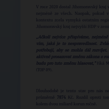
V roce 2020 dostal Jihomoravský kraj 
nejméně ze všech. Naopak, pokud v
kontextu zcela vymyká ostatním regi
Jihomoravský kraj nejvyšší HDP v zemi
„Ačkoli nejvíce přispíváme, nejméně
vím, jaká je to nespravedlnost. Zvl
potřebují, aby se mohla dál rozvíje
aktivně prosazovat změnu zákona o ro
budu pro tuto změnu hlasovat,“
říká M
(TOP 09).
Dlouhodobě je tento stav pro nás ne
průměrně
7874
Kč. Rozdíl oproti to
kolem dvou miliard korun ročně.