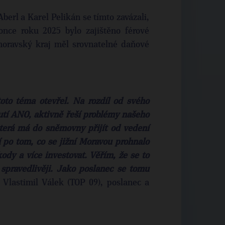
erl a Karel Pelikán se tímto zavázali,
once roku 2025 bylo zajištěno férové
moravský kraj měl srovnatelné daňové
oto téma otevřel. Na rozdíl od svého
utí ANO, aktivně řeší problémy našeho
 která má do sněmovny přijít od vedení
ší po tom, co se jižní Moravou prohnalo
kody a více investovat. Věřím, že se to
spravedlivěji. Jako poslanec se tomu
 Vlastimil Válek (TOP 09), poslanec a