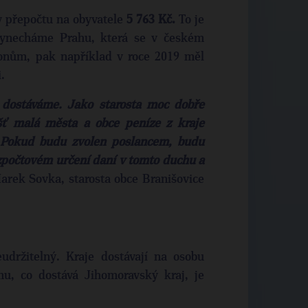
v přepočtu na obyvatele
5 763 Kč.
To je
ynecháme Prahu, která se v českém
onům, pak například v roce 2019 měl
.
 dostáváme. Jako starosta moc dobře
ášť malá města a obce peníze z kraje
t. Pokud budu zvolen poslancem, budu
zpočtovém určení daní v tomto duchu a
arek Sovka, starosta obce Branišovice
udržitelný. Kraje dostávají na osobu
mu, co dostává Jihomoravský kraj, je