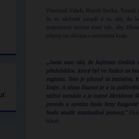
Vlastimil Válek, Marek Sovka, Tomáš Ab
že se aktivně zasadí o to, aby do k
rozpočtové určení daní tak, aby Jiho
příjmy na občana s ostatními kraji.
„Jsem moc rád, že hejtman Grolich t
předchůdce, který byl ve funkci za hn
regionu. Toto je přesně ta inciativa,
kraje. A téma financí je o to palčivěj
uť
ničivé tornádo a je nutné likvidovat š
povede a systém bude brzy fungovat 
budu snažit maximálně pomoci,“
říká
lékař.