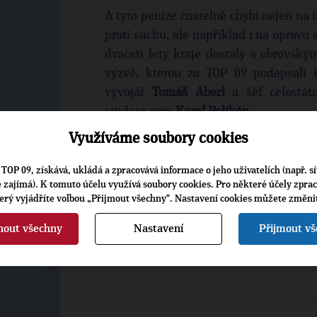
A tyto peníze znatelně chybí nejen na in
proti suchu, ale například i na opravu s
dvaceti lety kraje dostaly s obrovsk
výzvě, kterou za TOP 09 podepsali 
vývojář
Tomáš Aberl
a šéf celostát
student práv
Karel Pelikán
.
Využíváme soubory cookies
Cílem výzvy není, aby se jiným krajům
rozpočty nejsou nijak závratné. Pokud 
TOP 09, získává, ukládá a zpracovává informace o jeho uživatelích (např. sí
dlouhodobé stagnace, je potřeba s tímt
je zajímá). K tomuto účelu využívá soubory cookies. Pro některé účely zpra
terý vyjádříte volbou „Přijmout všechny“. Nastavení cookies můžete změni
nout všechny
Nastavení
Přijmout v
ANDREA LUKÁČOVÁ, KRAJSKÁ MANAŽ
V BRNĚ DNE 23. ZÁŘÍ 2021