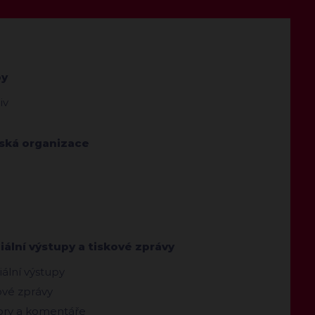
by
iv
jská organizace
ální výstupy a tiskové zprávy
ální výstupy
ové zprávy
ry a komentáře