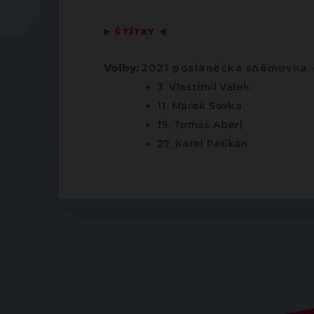
▶
ŠTÍTKY
◀
Volby:
2021 poslanecká sněmovna
3. Vlastimil Válek
11. Marek Sovka
19. Tomáš Aberl
27. Karel Pelikán