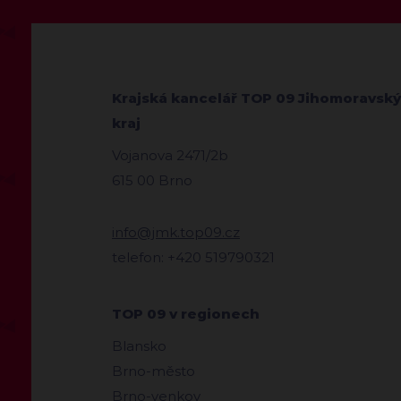
Krajská kancelář TOP 09 Jihomoravský
kraj
Vojanova 2471/2b
615 00 Brno
info@jmk.top09.cz
telefon: +420 519790321
TOP 09 v regionech
Blansko
Brno-město
Brno-venkov