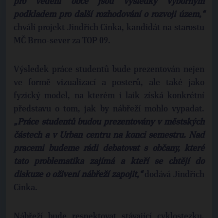
pro vedení obce jsou výsledky výborným
podkladem pro další rozhodování o rozvoji územ,“
chválí projekt Jindřich Cinka, kandidát na starostu
MČ Brno-sever za TOP 09.
Výsledek práce studentů bude prezentován nejen
ve formě vizualizací a posterů, ale také jako
fyzický model, na kterém i laik získá konkrétní
představu o tom, jak by nábřeží mohlo vypadat.
„Práce studentů budou prezentovány v městských
částech a v Urban centru na konci semestru. Nad
pracemi budeme rádi debatovat s občany, které
tato problematika zajímá a kteří se chtějí do
diskuze o oživení nábřeží zapojit,“
dodává Jindřich
Cinka.
Nábřeží bude respektovat stávající cyklostezku,