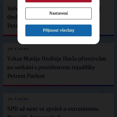
Veřejné finance, euro i školství. Matěj
Nastavení
Ondřej Havel jednal s prezidentem
Petrem Pavlem
Přijmout všechny
29.7.2026
Vzkaz Matěje Ondřeje Havla příznivcům
po setkání s prezidentem republiky
Petrem Pavlem
29.7.2026
SPD už není ve zprávě o extremismu.