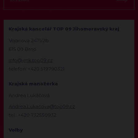
Krajská kancelář TOP 09 Jihomoravský kraj
Vojanova 2471/2b
615 00 Brno
info@jmk.top09.cz
telefon: +420 519790321
Krajská manažerka
Andrea Lukáčová
Andrea.Lukacova@top09.cz
tel.: +420 732550932
Volby