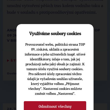
umožní vytvoření pěších tras kolem vodního toku a
bude v souladu s protipovodňovými opatřeními.
ANDREA SMOLKOVÁ, KRAJSKÁ MANAŽERKA TOP
Využíváme soubory cookies
09 JMK
V BRNĚ DNE 19. ÚNORA 2018
Provozovatel webu, politická strana TOP
09, získává, ukládá a zpracovává
informace o jeho uživatelích (např. síťové
identifikátory, údaje o tom, jak jej
▶
ŠTÍTKY
◀
procházejí nebo jaký obsah je zajímá). K
tomuto účelu využívá soubory cookies.
,
Osobnosti:
Jindřich Cinka
Ladislav Kotík
Pro některé účely zpracování těchto
údajů je vyžadován souhlas uživatele,
který vyjádříte volbou „Přijmout
všechny“. Nastavení cookies můžete
▶
NEPŘEHLÉDNĚTE
◀
změnit volbou „Nastavení“.
Odmítnout všechny
28.7.2026