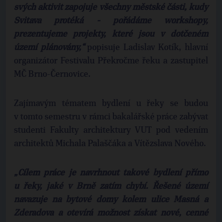
svých aktivit zapojuje všechny městské části, kudy
Svitava protéká - pořádáme workshopy,
prezentujeme projekty, které jsou v dotčeném
území plánovány,“
popisuje Ladislav Kotík, hlavní
organizátor Festivalu Překročme řeku a zastupitel
MČ Brno-Černovice.
Zajímavým tématem bydlení u řeky se budou
v tomto semestru v rámci bakalářské práce zabývat
studenti Fakulty architektury VUT pod vedením
architektů Michala Palaščáka a Vítězslava Nového.
„Cílem práce je navrhnout takové bydlení přímo
u řeky, jaké v Brně zatím chybí. Řešené území
navazuje na bytové domy kolem ulice Masná a
Zderadova a otevírá možnost získat nové, cenné