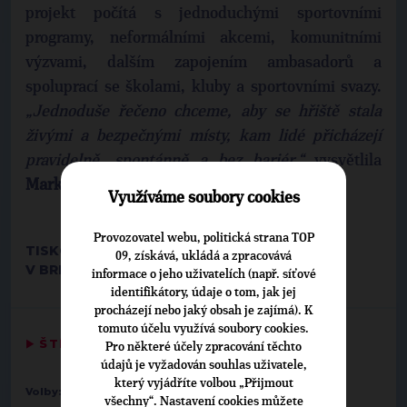
projekt počítá s jednoduchými sportovními
programy, neformálními akcemi, komunitními
výzvami, dalším zapojením ambasadorů a
spoluprací se školami, kluby a sportovními svazy.
„Jednoduše řečeno chceme, aby se hřiště stala
živými a bezpečnými místy, kam lidé přicházejí
pravidelně, spontánně a bez bariér,“
vysvětlila
Markéta Vaňková.
Využíváme soubory cookies
Provozovatel webu, politická strana TOP
TISKOVÉ STŘEDISKO MMB
09, získává, ukládá a zpracovává
V BRNĚ DNE 13. KVĚTNA 2026
informace o jeho uživatelích (např. síťové
identifikátory, údaje o tom, jak jej
procházejí nebo jaký obsah je zajímá). K
tomuto účelu využívá soubory cookies.
▶
ŠTÍTKY
◀
Pro některé účely zpracování těchto
údajů je vyžadován souhlas uživatele,
který vyjádříte volbou „Přijmout
Volby:
2026 zastupitelstva obcí
všechny“. Nastavení cookies můžete