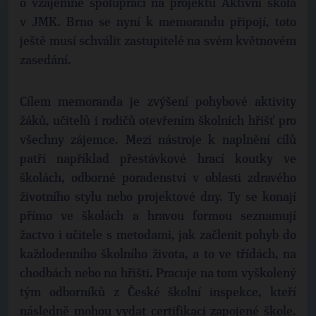
o vzájemné spolupráci na projektu Aktivní škola
v JMK. Brno se nyní k memorandu připojí, toto
ještě musí schválit zastupitelé na svém květnovém
zasedání.
Cílem memoranda je zvýšení pohybové aktivity
žáků, učitelů i rodičů otevřením školních hřišť pro
všechny zájemce. Mezi nástroje k naplnění cílů
patří například přestávkové hrací koutky ve
školách, odborné poradenství v oblasti zdravého
životního stylu nebo projektové dny. Ty se konají
přímo ve školách a hravou formou seznamují
žactvo i učitele s metodami, jak začlenit pohyb do
každodenního školního života, a to ve třídách, na
chodbách nebo na hřišti. Pracuje na tom vyškolený
tým odborníků z České školní inspekce, kteří
následně mohou vydat certifikaci zapojené škole.