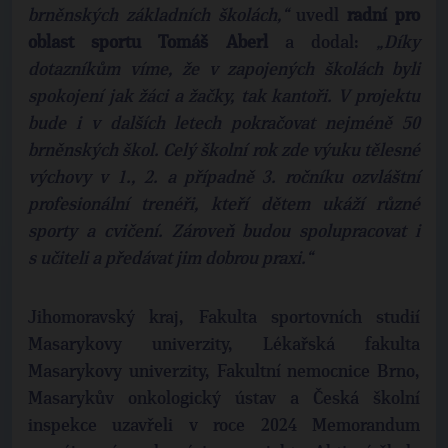
brněnských základních školách,“
uvedl
radní pro
oblast sportu Tomáš Aberl
a dodal:
„Díky
dotazníkům víme, že v zapojených školách byli
spokojení jak žáci a žačky, tak kantoři. V projektu
bude i v dalších letech pokračovat nejméně 50
brněnských škol. Celý školní rok zde výuku tělesné
výchovy v 1., 2. a případně 3. ročníku ozvláštní
profesionální trenéři, kteří dětem ukáží různé
sporty a cvičení. Zároveň budou spolupracovat i
s učiteli a předávat jim dobrou praxi.“
Jihomoravský kraj, Fakulta sportovních studií
Masarykovy univerzity, Lékařská fakulta
Masarykovy univerzity, Fakultní nemocnice Brno,
Masarykův onkologický ústav a Česká školní
inspekce uzavřeli v roce 2024 Memorandum