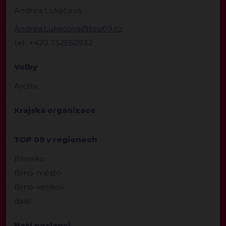
Andrea Lukáčová
Andrea.Lukacova@top09.cz
tel.: +420 732550932
Volby
Archiv
Krajská organizace
TOP 09 v regionech
Blansko
Brno-město
Brno-venkov
další
Naši poslanci