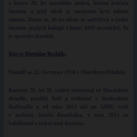
z konce 20. let minulého století, kterou kráčela
historie a jejíž okolí je nasyceno krví tohoto
národa. Divím se, že ho nikdo ze sečtělých a české
historie znalých kolegů z hnutí ANO nezadržel. To
je opravdu skandál.
Kdo je Břetislav Rychlík:
Narodil se 23. července 1958 v Uherském Hradišti.
Koncem 70. let 20. století debutoval ve Slováckém
divadle, později hrál a režíroval v brněnském
HaDivadle a od roku 2011 učí na JAMU režii
v ateliéru Josefa Kovalčuka, v roce 2014 se
habilitoval a získal titul docenta.