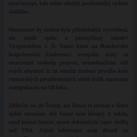
není byznys, kde může silnější predátorsky vydírat
slabšího.
Omezenost by možná byla přijatelnější vysvětlení,
ale nejde spíše o promyšlený záměr?
Viceprezident J. D. Vance káral na Mnichovské
bezpečnostní konferenci evropské státy za
omezování svobody projevu, nenaslouchání vůli
svých obyvatel či za soudní zrušení prvního kola
rumunských prezidentských voleb kvůli masivním
manipulacím na TikToku.
Zdálo by se, že Trump ani Vance to nemají v hlavě
úplně srovnáno. Ale Vance není hloupý. A nikdo,
snad kromě Izraele, nemá dokonalejší tajné služby
než USA. Jejich informace mají denně na