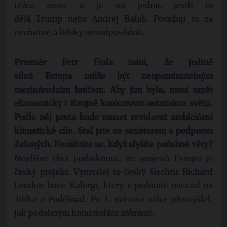
těžce nesu, a je mi jedno, jestli to
dělá Trump nebo Andrej Babiš. Považuji to za
nechutné a lidsky nezodpovědné.
Premiér Petr Fiala míní, že jedině
silná Evropa může být neopominutelným
mezinárodním hráčem. Aby jím byla, musí umět
ekonomicky i zbrojně konkurovat ostatnímu světu.
Podle něj proto bude muset revidovat ambiciózní
klimatické cíle. Stal jste se senátorem s podporou
Zelených. Neošíváte se, když slyšíte podobné věty?
Nejdříve chci podotknout, že spojená Evropa je
český projekt. Vymyslel to český šlechtic Richard
Couden-hove-Kalergi, který v podstatě navázal na
Jiříka z Poděbrad. Po 1. světové válce přemýšlel,
jak podobným katastrofám zabránit.