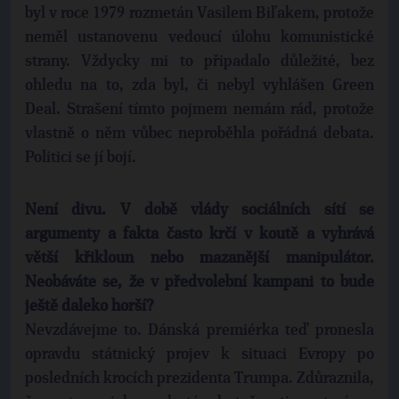
byl v roce 1979 rozmetán Vasilem Biľakem, protože
neměl ustanovenu vedoucí úlohu komunistické
strany. Vždycky mi to připadalo důležité, bez
ohledu na to, zda byl, či nebyl vyhlášen Green
Deal. Strašení tímto pojmem nemám rád, protože
vlastně o něm vůbec neproběhla pořádná debata.
Politici se jí bojí.
Není divu. V době vlády sociálních sítí se
argumenty a fakta často krčí v koutě a vyhrává
větší křikloun nebo mazanější manipulátor.
Neobáváte se, že v předvolební kampani to bude
ještě daleko horší?
Nevzdávejme to. Dánská premiérka teď pronesla
opravdu státnický projev k situaci Evropy po
posledních krocích prezidenta Trumpa. Zdůraznila,