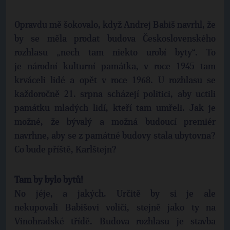
Opravdu mě šokovalo, když Andrej Babiš navrhl, že
by se měla prodat budova Československého
rozhlasu „nech tam niekto urobí byty“. To
je národní kulturní památka, v roce 1945 tam
krváceli lidé a opět v roce 1968. U rozhlasu se
každoročně 21. srpna scházejí politici, aby uctili
památku mladých lidí, kteří tam umřeli. Jak je
možné, že bývalý a možná budoucí premiér
navrhne, aby se z památné budovy stala ubytovna?
Co bude příště, Karlštejn?
Tam by bylo bytů!
No jéje, a jakých. Určitě by si je ale
nekupovali Babišovi voliči, stejně jako ty na
Vinohradské třídě. Budova rozhlasu je stavba