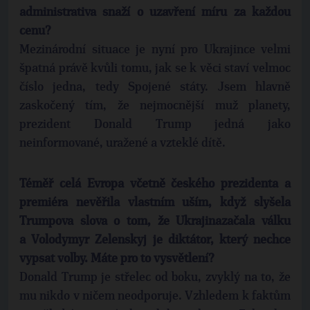
administrativa snaží o uzavření míru za každou
cenu?
Mezinárodní situace je nyní pro Ukrajince velmi
špatná právě kvůli tomu, jak se k věci staví velmoc
číslo jedna, tedy Spojené státy. Jsem hlavně
zaskočený tím, že nejmocnější muž planety,
prezident Donald Trump jedná jako
neinformované, uražené a vzteklé dítě.
Téměř celá Evropa včetně českého prezidenta a
premiéra nevěřila vlastním uším, když slyšela
Trumpova slova o tom, že Ukrajinazačala válku
a Volodymyr Zelenskyj je diktátor, který nechce
vypsat volby. Máte pro to vysvětlení?
Donald Trump je střelec od boku, zvyklý na to, že
mu nikdo v ničem neodporuje. Vzhledem k faktům