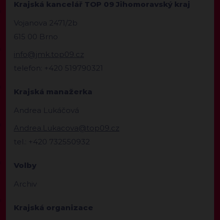
Krajská kancelář TOP 09 Jihomoravský kraj
Vojanova 2471/2b
615 00 Brno
info@jmk.top09.cz
telefon: +420 519790321
Krajská manažerka
Andrea Lukáčová
Andrea.Lukacova@top09.cz
tel.: +420 732550932
Volby
Archiv
Krajská organizace