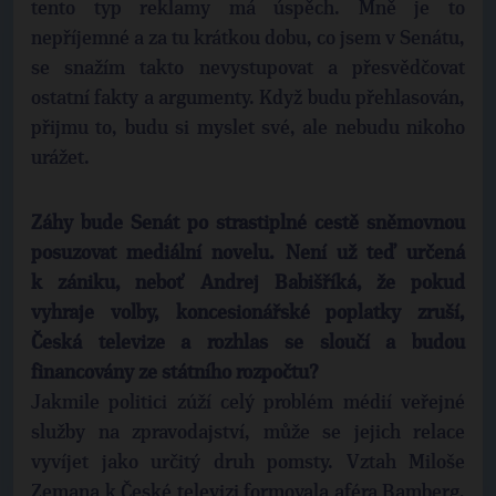
tento typ reklamy má úspěch. Mně je to
nepříjemné a za tu krátkou dobu, co jsem v Senátu,
se snažím takto nevystupovat a přesvědčovat
ostatní fakty a argumenty. Když budu přehlasován,
přijmu to, budu si myslet své, ale nebudu nikoho
urážet.
Záhy bude Senát po strastiplné cestě sněmovnou
posuzovat mediální novelu. Není už teď určená
k zániku, neboť Andrej Babišříká, že pokud
vyhraje volby, koncesionářské poplatky zruší,
Česká televize a rozhlas se sloučí a budou
financovány ze státního rozpočtu?
Jakmile politici zúží celý problém médií veřejné
služby na zpravodajství, může se jejich relace
vyvíjet jako určitý druh pomsty. Vztah Miloše
Zemana k České televizi formovala aféra Bamberg,