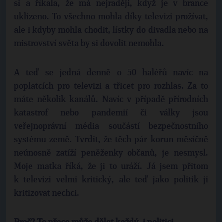
si a říkala, že má nejraději, když je v brance
uklizeno. To všechno mohla díky televizi prožívat,
ale i kdyby mohla chodit, lístky do divadla nebo na
mistrovství světa by si dovolit nemohla.
A teď se jedná denně o 50 haléřů navíc na
poplatcích pro televizi a třicet pro rozhlas. Za to
máte několik kanálů. Navíc v případě přírodních
katastrof nebo pandemií či války jsou
veřejnoprávní média součástí bezpečnostního
systému země. Tvrdit, že těch pár korun měsíčně
neúnosně zatíží peněženky občanů, je nesmysl.
Moje matka říká, že ji to uráží. Já jsem přitom
k televizi velmi kritický, ale teď jako politik ji
kritizovat nechci.