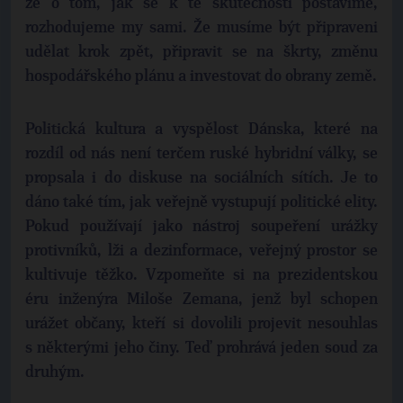
že o tom, jak se k té skutečnosti postavíme,
rozhodujeme my sami. Že musíme být připraveni
udělat krok zpět, připravit se na škrty, změnu
hospodářského plánu a investovat do obrany země.
Politická kultura a vyspělost Dánska, které na
rozdíl od nás není terčem ruské hybridní války, se
propsala i do diskuse na sociálních sítích. Je to
dáno také tím, jak veřejně vystupují politické elity.
Pokud používají jako nástroj soupeření urážky
protivníků, lži a dezinformace, veřejný prostor se
kultivuje těžko. Vzpomeňte si na prezidentskou
éru inženýra Miloše Zemana, jenž byl schopen
urážet občany, kteří si dovolili projevit nesouhlas
s některými jeho činy. Teď prohrává jeden soud za
druhým.