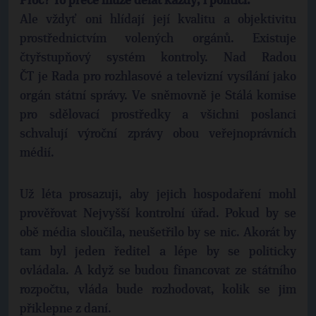
Proč? To přece může dělat každý, i politici.
Ale vždyť oni hlídají její kvalitu a objektivitu
prostřednictvím volených orgánů. Existuje
čtyřstupňový systém kontroly. Nad Radou
ČT je Rada pro rozhlasové a televizní vysílání jako
orgán státní správy. Ve sněmovně je Stálá komise
pro sdělovací prostředky a všichni poslanci
schvalují výroční zprávy obou veřejnoprávních
médií.
Už léta prosazuji, aby jejich hospodaření mohl
prověřovat Nejvyšší kontrolní úřad. Pokud by se
obě média sloučila, neušetřilo by se nic. Akorát by
tam byl jeden ředitel a lépe by se politicky
ovládala. A když se budou financovat ze státního
rozpočtu, vláda bude rozhodovat, kolik se jim
přiklepne z daní.