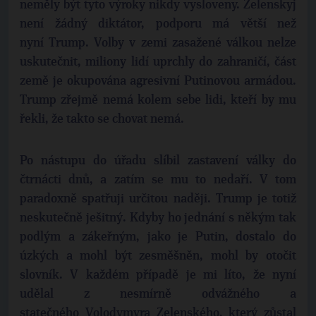
neměly být tyto výroky nikdy vysloveny. Zelenskyj
není žádný diktátor, podporu má větší než
nyní Trump. Volby v zemi zasažené válkou nelze
uskutečnit, miliony lidí uprchly do zahraničí, část
země je okupována agresivní Putinovou armádou.
Trump zřejmě nemá kolem sebe lidi, kteří by mu
řekli, že takto se chovat nemá.
Po nástupu do úřadu slíbil zastavení války do
čtrnácti dnů, a zatím se mu to nedaří. V tom
paradoxně spatřuji určitou naději. Trump je totiž
neskutečně ješitný. Kdyby ho jednání s někým tak
podlým a zákeřným, jako je Putin, dostalo do
úzkých a mohl být zesměšněn, mohl by otočit
slovník. V každém případě je mi líto, že nyní
udělal z nesmírně odvážného a
statečného Volodymyra Zelenského, který zůstal