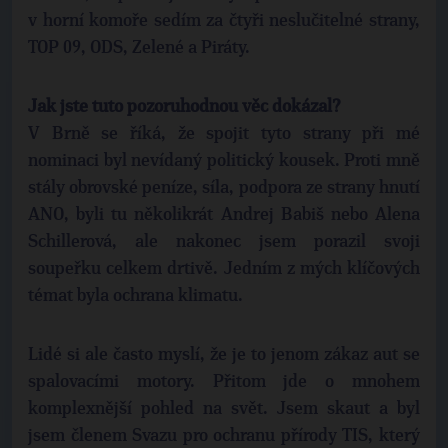
v horní komoře sedím za čtyři neslučitelné strany,
TOP 09, ODS, Zelené a Piráty.
Jak jste tuto pozoruhodnou věc dokázal?
V Brně se říká, že spojit tyto strany při mé
nominaci byl nevídaný politický kousek. Proti mně
stály obrovské peníze, síla, podpora ze strany hnutí
ANO, byli tu několikrát Andrej Babiš nebo Alena
Schillerová, ale nakonec jsem porazil svoji
soupeřku celkem drtivě. Jedním z mých klíčových
témat byla ochrana klimatu.
Lidé si ale často myslí, že je to jenom zákaz aut se
spalovacími motory. Přitom jde o mnohem
komplexnější pohled na svět. Jsem skaut a byl
jsem členem Svazu pro ochranu přírody TIS, který