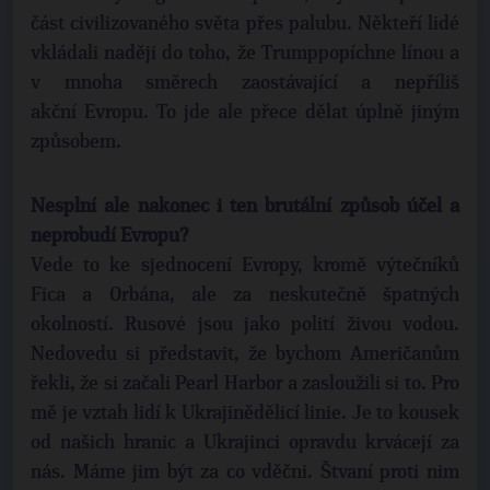
část civilizovaného světa přes palubu. Někteří lidé
vkládali naději do toho, že Trumppopíchne línou a
v mnoha směrech zaostávající a nepříliš
akční Evropu. To jde ale přece dělat úplně jiným
způsobem.
Nesplní ale nakonec i ten brutální způsob účel a
neprobudí Evropu?
Vede to ke sjednocení Evropy, kromě výtečníků
Fica a Orbána, ale za neskutečně špatných
okolností. Rusové jsou jako polití živou vodou.
Nedovedu si představit, že bychom Američanům
řekli, že si začali Pearl Harbor a zasloužili si to. Pro
mě je vztah lidí k Ukrajinědělicí linie. Je to kousek
od našich hranic a Ukrajinci opravdu krvácejí za
nás. Máme jim být za co vděčni. Štvaní proti nim