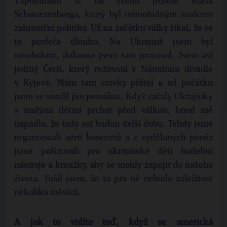
Vzpomínám si na svého přítele Karla
Schwarzenberga, který byl mimořádným znalcem
zahraniční politiky. Už na začátku války říkal, že se
to povleče dlouho. Na Ukrajině jsem byl
mnohokrát, dokonce jsem tam pracoval. Jsem asi
jediný Čech, který režíroval v Národním divadle
v Kyjevě. Mám tam stovky přátel a od počátku
jsem se snažil jim pomáhat. Když začaly Ukrajinky
s malými dětmi prchat před válkou, hned mě
napadlo, že tady asi budou delší dobu. Tehdy jsme
organizovali sérii koncertů a z vydělaných peněz
jsme pořizovali pro ukrajinské děti hudební
nástroje a kroužky, aby se mohly zapojit do našeho
života. Tušil jsem, že to pro ně nebude záležitost
několika měsíců.
A jak to vidíte teď, když se americká