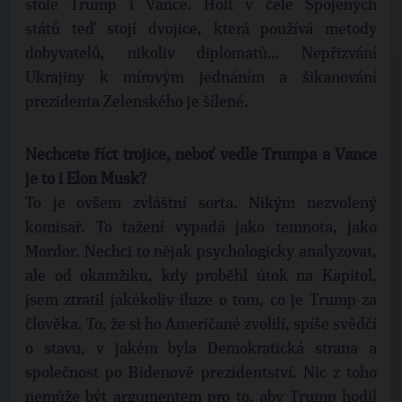
stole Trump i Vance. Holt v čele Spojených
států teď stojí dvojice, která používá metody
dobyvatelů, nikoliv diplomatů… Nepřizvání
Ukrajiny k mírovým jednáním a šikanování
prezidenta Zelenského je šílené.
Nechcete říct trojice, neboť vedle Trumpa a Vance
je to i Elon Musk?
To je ovšem zvláštní sorta. Nikým nezvolený
komisař. To tažení vypadá jako temnota, jako
Mordor. Nechci to nějak psychologicky analyzovat,
ale od okamžiku, kdy proběhl útok na Kapitol,
jsem ztratil jakékoliv iluze o tom, co je Trump za
člověka. To, že si ho Američané zvolili, spíše svědčí
o stavu, v jakém byla Demokratická strana a
společnost po Bidenově prezidentství. Nic z toho
nemůže být argumentem pro to, aby Trump hodil