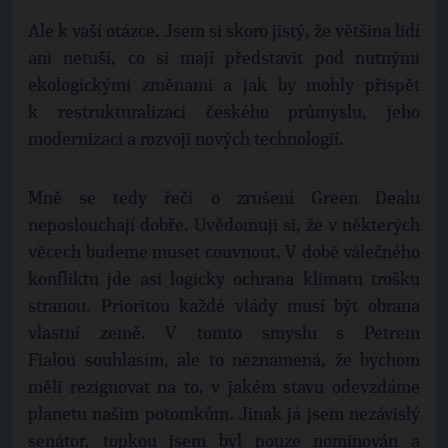
Ale k vaší otázce. Jsem si skoro jistý, že většina lidí
ani netuší, co si mají představit pod nutnými
ekologickými změnami a jak by mohly přispět
k restrukturalizaci českého průmyslu, jeho
modernizaci a rozvoji nových technologií.
Mně se tedy řeči o zrušení Green Dealu
neposlouchají dobře. Uvědomuji si, že v některých
věcech budeme muset couvnout. V době válečného
konfliktu jde asi logicky ochrana klimatu trošku
stranou. Prioritou každé vlády musí být obrana
vlastní země. V tomto smyslu s Petrem
Fialou souhlasím, ale to neznamená, že bychom
měli rezignovat na to, v jakém stavu odevzdáme
planetu našim potomkům. Jinak já jsem nezávislý
senátor, topkou jsem byl pouze nominován a