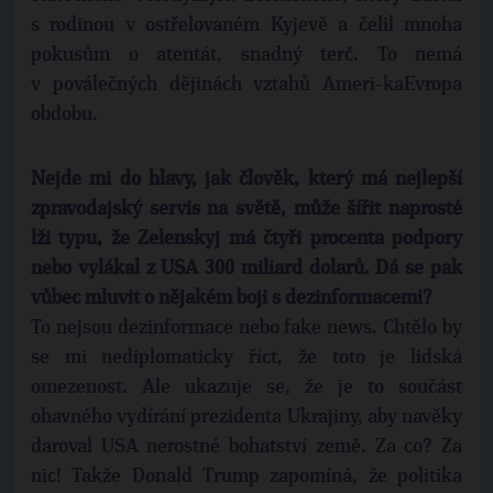
s rodinou v ostřelovaném Kyjevě a čelil mnoha
pokusům o atentát, snadný terč. To nemá
v poválečných dějinách vztahů Ameri-kaEvropa
obdobu.
Nejde mi do hlavy, jak člověk, který má nejlepší
zpravodajský servis na světě, může šířit naprosté
lži typu, že Zelenskyj má čtyři procenta podpory
nebo vylákal z USA 300 miliard dolarů. Dá se pak
vůbec mluvit o nějakém boji s dezinformacemi?
To nejsou dezinformace nebo fake news. Chtělo by
se mi nediplomaticky říct, že toto je lidská
omezenost. Ale ukazuje se, že je to součást
ohavného vydírání prezidenta Ukrajiny, aby navěky
daroval USA nerostné bohatství země. Za co? Za
nic! Takže Donald Trump zapomíná, že politika