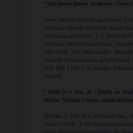
* Kde berete jistotu, že zrovna v Česku
Proto existují odborné společnosti a v
většinou oslovuje mediálně známé tvář
lékařskou společnost J. E. Purkyně (
příslušné odborné společnosti, aby pře
jeho členů. Toto vláda nedělá. Naposle
sestavil vědeckou radu, jíž předsedal
ČLS JEP, a byli v ní zástupci jednotl
komory.
* Potíž je v tom, že i kdyby se sho
Maďar, Tachezy a Beran, stejně nakonec
Mluvím za TOP 09 a AntiCovid tým, al
Piráti a STAN. A náš hlavní požadavek
řídila expertním stanoviskem. My jsme 