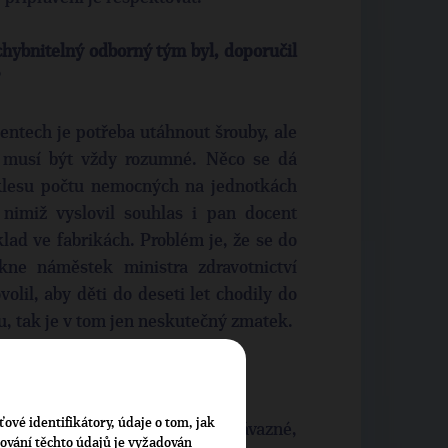
chybnitelný odborný tým byl, doporučil
?
entech je potřeba utáhnout šrouby, ale
m musí být vždy rozumné. Něco se dá
oklesu počtu nemocných na jednotkách
 nimiž vyslovil souhlas i pan docent
ad ve fabrikách. Problém je, že se do
kne náměstek ministra zdravotnictví
olil, aby děti do deseti let chodily do
u, tak je v tom jen neskutečný zmatek.
volbami?
ťové identifikátory, údaje o tom, jak
učení odborného orgánu bude závazné,
cování těchto údajů je vyžadován