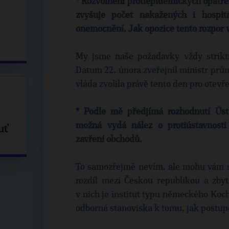
* Rozvolnění protiepidemických opatře
zvyšuje počet nakažených i hospit
onemocnění. Jak opozice tento rozpor
My jsme naše požadavky vždy striktn
Datum 22. února zveřejnil ministr prům
vláda zvolila právě tento den pro otevř
* Podle mě předjímá rozhodnutí Úst
možná vydá nález o protiústavnosti
uť
zavření obchodů.
To samozřejmě nevím, ale mohu vám sd
rozdíl mezi Českou republikou a zbyt
v nich je institut typu německého Koch
odborná stanoviska k tomu, jak postup