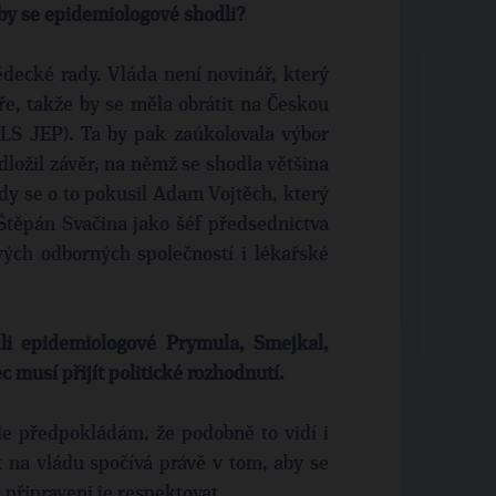
 by se epidemiologové shodli?
ědecké rady. Vláda není novinář, který
e, takže by se měla obrátit na Českou
ČLS JEP). Ta by pak zaúkolovala výbor
dložil závěr, na němž se shodla většina
dy se o to pokusil Adam Vojtěch, který
 Štěpán Svačina jako šéf předsednictva
ivých odborných společností i lékařské
dli epidemiologové Prymula, Smejkal,
 musí přijít politické rozhodnutí.
e předpokládám, že podobně to vidí i
 na vládu spočívá právě v tom, aby se
připraveni je respektovat.