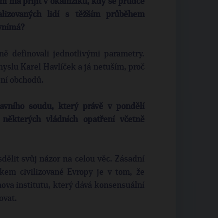
ní má přijít v okamžiku, kdy se prudce
alizovaných lidí s těžším průběhem
 vnímá?
ě definovali jednotlivými parametry.
yslu Karel Havlíček a já netuším, proč
ení obchodů.
avního soudu, který právě v pondělí
 některých vládních opatření včetně
ělit svůj názor na celou věc. Zásadní
kem civilizované Evropy je v tom, že
ova institutu, který dává konsensuální
ovat.