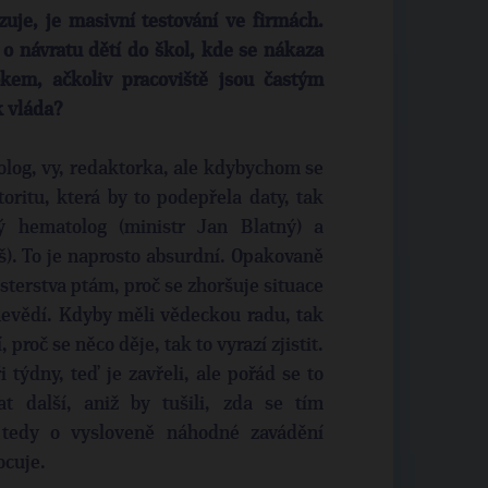
uje, je masivní testování ve firmách.
 o návratu dětí do škol, kde se nákaza
kem, ačkoliv pracoviště jsou častým
k vláda?
olog, vy, redaktorka, ale kdybychom se
oritu, která by to podepřela daty, tak
 hematolog (ministr Jan Blatný) a
š). To je naprosto absurdní. Opakovaně
terstva ptám, proč se zhoršuje situace
nevědí. Kdyby měli vědeckou radu, tak
 proč se něco děje, tak to vyrazí zjistit.
 týdny, teď je zavřeli, ale pořád se to
at další, aniž by tušili, zda se tím
e tedy o vysloveně náhodné zavádění
ocuje.