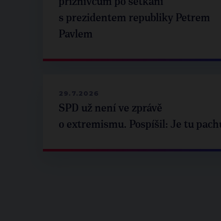
příznivcům po setkání
s prezidentem republiky Petrem
Pavlem
29.7.2026
SPD už není ve zprávě
o extremismu. Pospíšil: Je tu pach