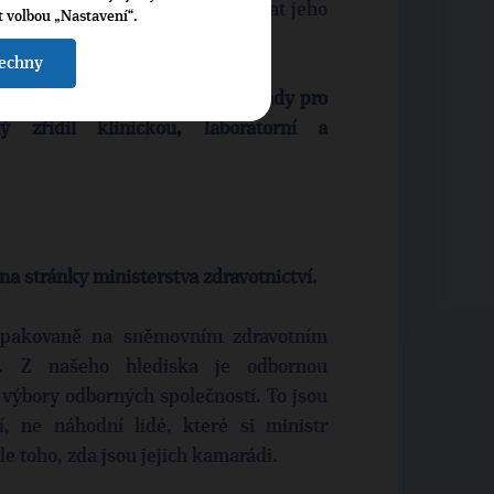
ybírat svého epidemiologa a mávat jeho
t volbou „Nastavení“.
šechny
 že právě proto existuje Rada vlády pro
ý zřídil klinickou, laboratorní a
m na stránky ministerstva zdravotnictví.
opakovaně na sněmovním zdravotním
ě. Z našeho hlediska je odbornou
výbory odborných společností. To jsou
lí, ne náhodní lidé, které si ministr
le toho, zda jsou jejich kamarádi.