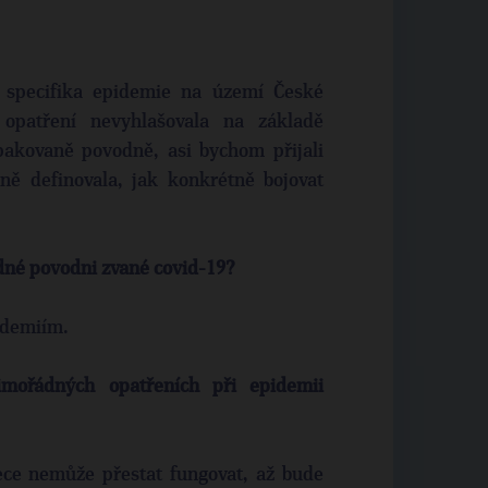
 specifika epidemie na území České
 opatření nevyhlašovala na základě
akovaně povodně, asi bychom přijali
ně definovala, jak konkrétně bojovat
edné povodni zvané covid-19?
ndemiím.
ořádných opatřeních při epidemii
ce nemůže přestat fungovat, až bude