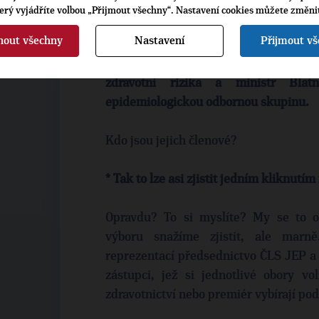
tak ano. Nesmí si ale každý ministr v
terý vyjádříte volbou „Přijmout všechny“. Nastavení cookies můžete změni
názory jako těmi jedinými správnými.
nout všechny
Nastavení
Přijmout v
* Na to by premiér Babiš určitě namítl,
zdravotní rizika a ministr Blatn
epidemiologickou odbornou skupinu.
Kdo jsou jejich členové?
* Tak to lze asi zjistit jedním kliknutí
Opravdu? To si myslíte? My se to 
výboru snažíme zjistit, ale marn
reprezentací předsednictvo ČLS JEP a 
zástupci, jež si jednotlivé obory vo
zdravotnictví nebo premiér vybírají pod