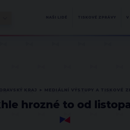
NAŠI LIDÉ
TISKOVÉ ZPRÁVY
V
ORAVSKÝ KRAJ
MEDIÁLNÍ VÝSTUPY A TISKOVÉ Z
khle hrozné to od listop