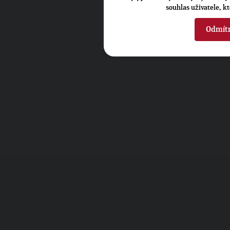
souhlas uživatele, k
Odmít