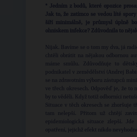
* Jedním z bodů, které opozice prosaz
Jak to, že zatímco se vedou líté spory
šíří minimálně, je průmysl úplně bo
ohniskem infekce? Zdůvodnila to něja
Nijak. Bavíme se o tom my dva, já radi
chtěli obrátit na nějakou odbornou aut
máme smůlu. Zdůvodňuje to dětský
podnikatel v zemědělství (Andrej Babi
se na zdravotním výboru zástupců minis
ve třech okresech. Odpověď je, že to 
by to věděli. Když totiž odborníci netuší,
Situace v těch okresech se zhoršuje tři
tam nelepší. Přitom už chtějí zavír
epidemiologická situace zlepší. Jd
opatření, jejichž efekt nikdo nevyhodn