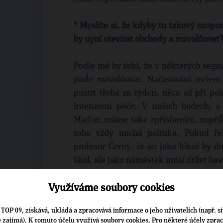
* Myslíte si, že kdyby tu takový nezpo
by nyní otevírat obchody a rozvolňovat
Podle mě by řekl, že v některých segm
jinde rozvolňovat. Načasování ovše
pustit třeba za týden, něco až při p
intenzivní péče. V našich bodech, s
Maďar, máme také zpřísňování, napříkl
toho vždy míchá politika. Pokud ře
profesor Černý, že on jako lékař by dov
škol, ale jako náměstek musí držet bas
* Je možné to zlomit osm měsíců před 
Využíváme soubory cookies
TOP 09, získává, ukládá a zpracovává informace o jeho uživatelích (např. sí
Pokud se všichni shodneme, že dopor
je zajímá). K tomuto účelu využívá soubory cookies. Pro některé účely zpra