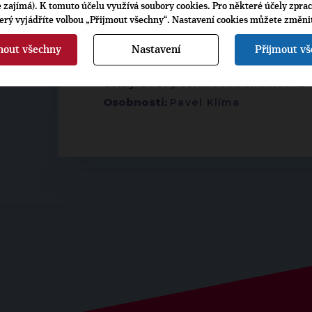
je zajímá). K tomuto účelu využívá soubory cookies. Pro některé účely zpra
terý vyjádříte volbou „Přijmout všechny“. Nastavení cookies můžete změni
▶
ŠTÍTKY
◀
nout všechny
Nastavení
Přijmout v
Volby:
2021 poslanecká sněmovna
Osobnosti:
Pavel Klíma