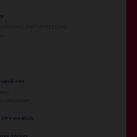
by
4 KRAJSKÉ ZASTUPITELSTVO
iv
tupují nás
anci
ští zastupitelé
 09 v médiích
kové zprávy