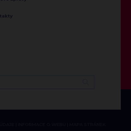
takty
 ÚDAJE
INFORMACE O WEBU
MAPA STRÁNEK