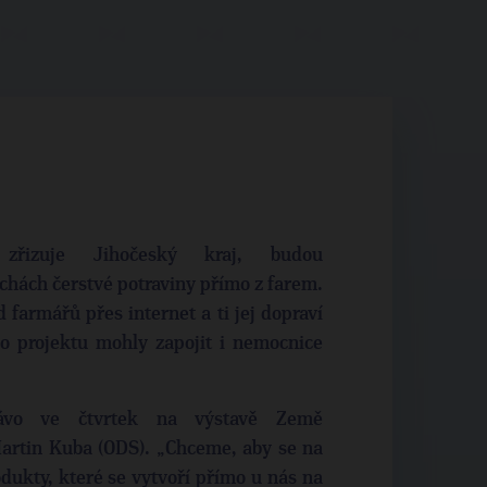
 zřizuje Jihočeský kraj, budou
echách čerstvé potraviny přímo z farem.
 farmářů přes internet a ti jej dopraví
do projektu mohly zapojit i nemocnice
ávo ve čtvrtek na výstavě Země
Martin Kuba (ODS). „Chceme, aby se na
odukty, které se vytvoří přímo u nás na