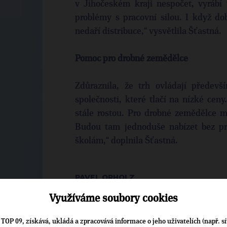
v Jihočeském kraji nespočet, vyrábí 
problémy s pracovní silou. I když do
nedaří distribuce,“ vysvětlila Šťastná.
Pomoc pro drobné zemědělce
Zdůraznila, že trh ovládají předev
společnosti, které tlačí na nízké ce
stále rostou. Pro drobné zemědělce mů
Budou tam jednoduše nabízet bez pr
školám,“ doplnila Šťastná.
PAVEL ORHOLZ
ZDROJ: PRÁVO, 28. 8. 2021
Využíváme soubory cookies
TOP 09, získává, ukládá a zpracovává informace o jeho uživatelích (např. sí