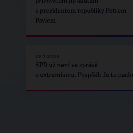
příznivcům po setkání
s prezidentem republiky Petrem
Pavlem
29.7.2026
SPD už není ve zprávě
o extremismu. Pospíšil: Je tu pach