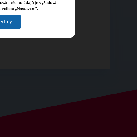
cování těchto údajů je vyžadován
t volbou „Nastavení“.
šechny
-
Jihočeský
-
4. Pavel Klíma