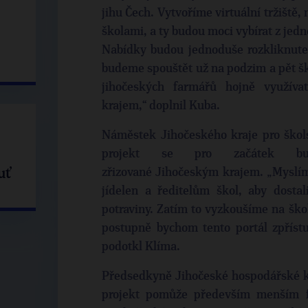
jihu Čech. Vytvoříme virtuální tržiště,
školami, a ty budou moci vybírat z jed
Nabídky budou jednoduše rozkliknutel
budeme spouštět už na podzim a pět šk
jihočeských farmářů hojně využíva
krajem,“ doplnil Kuba.
Náměstek Jihočeského kraje pro škols
projekt se pro začátek bu
uť
zřizované Jihočeským krajem. „Myslím
jídelen a ředitelům škol, aby dostal
potraviny. Zatím to vyzkoušíme na šk
postupně bychom tento portál zpřístu
podotkl Klíma.
Předsedkyně Jihočeské hospodářské k
projekt pomůže především menším f