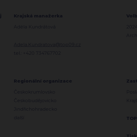
j
Krajská manažerka
Vol
Adéla Kundrátová
202
Arch
Adela.Kundratova@top09.cz
tel.: +420 734767702
Regionální organizace
Zas
Českokrumlovsko
Posl
Českobudějovicko
Kraj
Jindřichohradecko
další
TOP
Tis