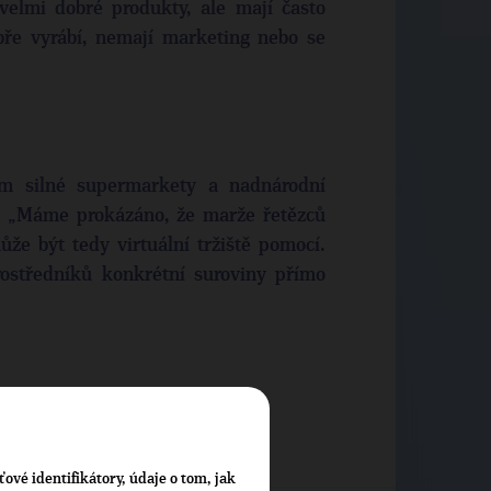
velmi dobré produkty, ale mají často
bře vyrábí, nemají marketing nebo se
ším silné supermarkety a nadnárodní
ny. „Máme prokázáno, že marže řetězců
že být tedy virtuální tržiště pomocí.
ostředníků konkrétní suroviny přímo
ťové identifikátory, údaje o tom, jak