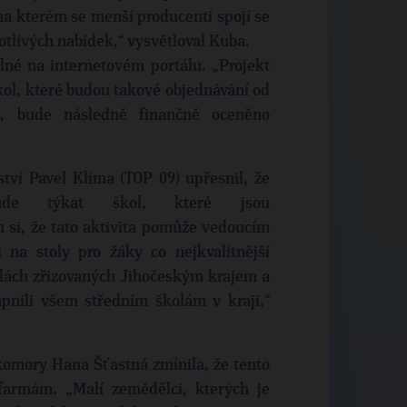
 na kterém se menší producenti spojí se
notlivých nabídek,“ vysvětloval Kuba.
né na internetovém portálu. „Projekt
ol, které budou takové objednávání od
t, bude následně finančně oceněno
tví Pavel Klíma (TOP 09) upřesnil, že
de týkat škol, které jsou
 si, že tato aktivita pomůže vedoucím
i na stoly pro žáky co nejkvalitnější
olách zřizovaných Jihočeským krajem a
pnili všem středním školám v kraji,“
omory Hana Šťastná zmínila, že tento
armám. „Malí zemědělci, kterých je