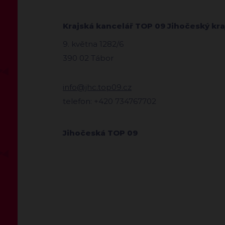
Krajská kancelář TOP 09 Jihočeský kra
9. května 1282/6
390 02 Tábor
info@jhc.top09.cz
telefon: +420 734767702
Jihočeská TOP 09