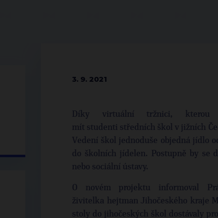
3. 9. 2021
Díky virtuální tržnici, kterou
mít studenti středních škol v jižních Č
Vedení škol jednoduše objedná jídlo od
do školních jídelen. Postupně by se 
nebo sociální ústavy.
O novém projektu informoval Pr
živitelka hejtman Jihočeského kraje 
stoly do jihočeských škol dostávaly pr