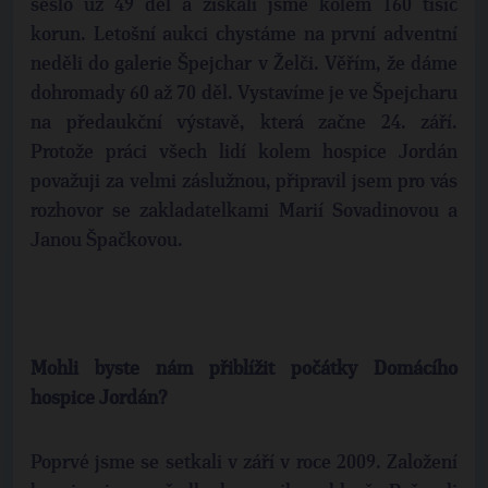
sešlo už 49 děl a získali jsme kolem 160 tisíc
korun. Letošní aukci chystáme na první adventní
neděli do galerie Špejchar v Želči. Věřím, že dáme
dohromady 60 až 70 děl. Vystavíme je ve Špejcharu
na předaukční výstavě, která začne 24. září.
Protože práci všech lidí kolem hospice Jordán
považuji za velmi záslužnou, připravil jsem pro vás
rozhovor se zakladatelkami Marií Sovadinovou a
Janou Špačkovou.
Mohli byste nám přiblížit počátky Domácího
hospice Jordán?
Poprvé jsme se setkali v září v roce 2009. Založení