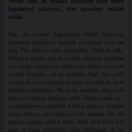
Ovšem fakt, že domácí hospicová péče nemá
legislativní zakotvení, vám způsobuje značné
obtíže…
Tím, že nejsme legislativně řádně ukotvení,
zdravotní pojišťovny nehradí a vstřícný není ani
kraj. Tím pádem chybí prostředky. Chybí tu vůle.
Přitom si člověk celý život platí zdravotní pojištění
a ve chvíli, kdybych se chtěla léčit doma, což je pro
systém levnější, tak já nemohu. Buď tato péče
v mém okolí není dostupná, nebo se bojím, že na ni
finančně nedosáhnu. My se ale snažíme, aby pro tu
rodinu to nebyla finanční zátěž. Domlouváme se i
na splátkovém kalendáři. Když je rodina v hmotné
nouzi, řešíme, jaká částka je ještě únosná. Pak ale
peníze musíme sehnat jinde. Před těmi šesti lety
jsme si třeba nedovedly vůbec představit, že od