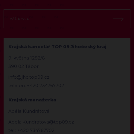
Krajská kancelář TOP 09 Jihočeský kraj
9. května 1282/6
390 02 Tábor
info@jhc.top09.cz
telefon: +420 734767702
Krajská manažerka
Adéla Kundrátová
Adela.Kundratova@top09.cz
tel.: +420 734767702