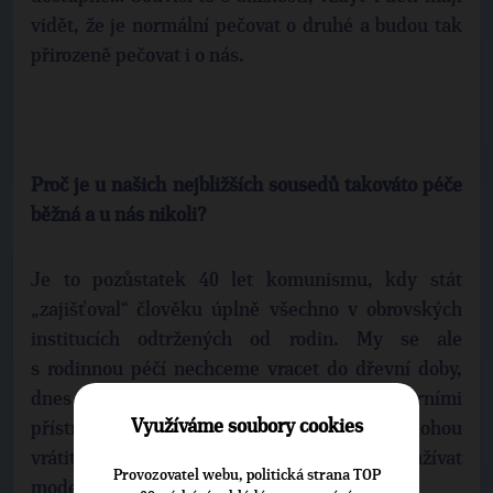
vidět, že je normální pečovat o druhé a budou tak
přirozeně pečovat i o nás.
Proč je u našich nejbližších sousedů takováto péče
běžná a u nás nikoli?
Je to pozůstatek 40 let komunismu, kdy stát
„zajišťoval“ člověku úplně všechno v obrovských
institucích odtržených od rodin. My se ale
s rodinnou péčí nechceme vracet do dřevní doby,
dnes je možné zajistit tuto péči s moderními
Využíváme soubory cookies
přístroji, pomůckami i léky. Rodiny se tak mohou
vrátit k přirozené péči o blízké a přitom využívat
Provozovatel webu, politická strana TOP
moderní zázemí.