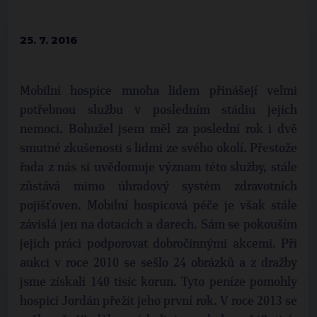
25. 7. 2016
Mobilní hospice mnoha lidem přinášejí velmi
potřebnou službu v posledním stádiu jejich
nemoci. Bohužel jsem měl za poslední rok i dvě
smutné zkušenosti s lidmi ze svého okolí. Přestože
řada z nás si uvědomuje význam této služby, stále
zůstává mimo úhradový systém zdravotních
pojišťoven. Mobilní hospicová péče je však stále
závislá jen na dotacích a darech. Sám se pokouším
jejich práci podporovat dobročinnými akcemi. Při
aukci v roce 2010 se sešlo 24 obrázků a z dražby
jsme získali 140 tisíc korun. Tyto peníze pomohly
hospici Jordán přežít jeho první rok. V roce 2013 se