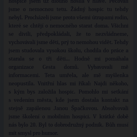
hospice jsem už dlouho nosila v hlavě. Pečovali
jsme o nemocnou tetu. Žádný hospic tu tehdy
nebyl. Procházeli jsme proto všemi útrapami rodin,
které se chtějí o nemocného starat doma. Všichni
se divili, předpokládali, že to nezvládneme,
vychovávali jsme děti, prý to nemohou vidět. Tehdy
jsem studovala vysokou školu, chodila do práce a
starala se o tři děti… Hodně mi pomáhala
organizace Cesta domů. Vybavovali mě
informacemi. Teta umřela, ale mě myšlenka
neopustila. Vnitřní hlas mi říkal: Najdi někoho,
s kým bys založila hospic. Pomohlo mi setkání
s vedením města, kde jsem dostala kontakt na
stejně zapálenou Janou Špačkovou. Absolvovali
jsme školení o mobilním hospici. V krátké době
nás bylo 20. Byl to dobrodružný podnik. Bůh musí
mít smysl pro humor.