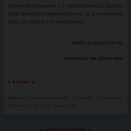
veřejnosti dostaneme 6,5 miliónu korun na darech.
To je dostatečný argument pro to, že si to veřejnost
přeje, že to chce a že to podporuje.
PAVEL KLÍMA (TOP 09)
KANDIDÁT NA SENÁTORA
▶
ŠTÍTKY
◀
-
-
Volby:
2016 zastupitelstva krajů
Jihočeský
5. Pavel Klíma
-
2016 senát
13 - Tábor: Pavel Klíma
▶
NEPŘEHLÉDNĚTE
◀