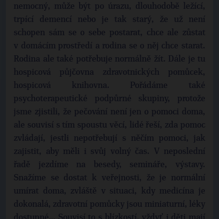
nemocný, může být po úrazu, dlouhodobě ležící,
trpící demencí nebo je tak starý, že už není
schopen sám se o sebe postarat, chce ale zůstat
v domácím prostředí a rodina se o něj chce starat.
Rodina ale také potřebuje normálně žít. Dále je tu
hospicová půjčovna zdravotnických pomůcek,
hospicová knihovna. Pořádáme také
psychoterapeutické podpůrné skupiny, protože
jsme zjistili, že pečování není jen o pomoci doma,
ale souvisí s tím spoustu věcí, lidé řeší, zda pomoc
zvládají, jestli nepotřebují s něčím pomoci, jak
zajistit, aby měli i svůj volný čas. V neposlední
řadě jezdíme na besedy, semináře, výstavy.
Snažíme se dostat k veřejnosti, že je normální
umírat doma, zvláště v situaci, kdy medicína je
dokonalá, zdravotní pomůcky jsou miniaturní, léky
dostupné… Souvisí to s blízkostí, vždyť i děti mají