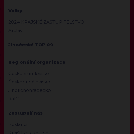
Volby
2024 KRAJSKÉ ZASTUPITELSTVO
Archiv
Jihočeská TOP 09
Regionální organizace
Českokrumlovsko
Českobudějovicko
Jindřichohradecko
další
Zastupují nás
Poslanci
Krajští zastupitelé