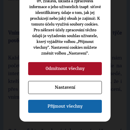
09, získává, ukládá a zpracovává
informace o jeho uživatelích (např. síťové
identifikátory, údaje o tom, jak jej
procházejí nebo jaký obsah je zajímá). K
tomuto účelu využívá soubory cookies.
Pro některé účely zpracování těchto
Vnímáte nějaký posun ve společnosti, co se týče
údajů je vyžadován souhlas uživatele,
povědomí o hospicové péči?
který vyjádříte volbou „Přijmout
všechny“. Nastavení cookies můžete
změnit volbou „Nastavení“.
Každým rokem se na nás obrací více lidí, roste nám
počet pacientů. A informace nezjišťují někde na
Odmítnout všechny
internetu, ale řeknou jim o nás jejich sousedé,
kteří s námi měli dobrou zkušenost. Pociťují, že i
Nastavení
přes takto těžkou situaci, vycházejí obohacení,
vnímají to jako dar. A to si ti lidé předávají.
Přijmout všechny