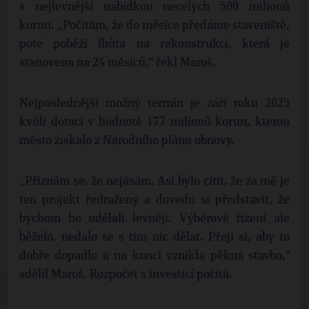
s nejlevnější nabídkou necelých 500 milionů
korun. „Počítám, že do měsíce předáme staveniště,
poté poběží lhůta na rekonstrukci, která je
stanovena na 24 měsíců,“ řekl Maroš.
Nejposlednější možný termín je září roku 2025
kvůli dotaci v hodnotě 177 milionů korun, kterou
město získalo z Národního plánu obnovy.
„Přiznám se, že nejásám. Asi bylo cítit, že za mě je
ten projekt ředražený a dovedu si představit, že
bychom ho udělali levněji. Výběrové řízení ale
běželo, nedalo se s tím nic dělat. Přeji si, aby to
dobře dopadlo a na konci vznikla pěkná stavba,“
sdělil Maroš. Rozpočet s investicí počítá.