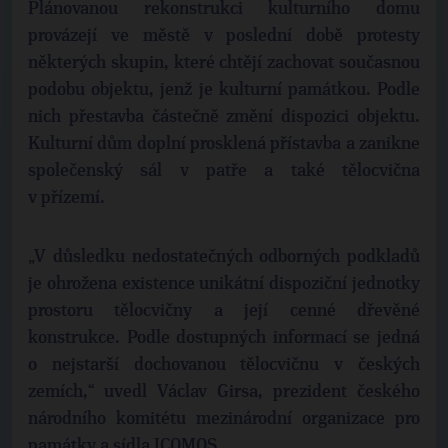
Plánovanou rekonstrukci kulturního domu
provázejí ve městě v poslední době protesty
některých skupin, které chtějí zachovat současnou
podobu objektu, jenž je kulturní památkou. Podle
nich přestavba částečně změní dispozici objektu.
Kulturní dům doplní prosklená přístavba a zanikne
společenský sál v patře a také tělocvična
v přízemí.
„V důsledku nedostatečných odborných podkladů
je ohrožena existence unikátní dispoziční jednotky
prostoru tělocvičny a její cenné dřevěné
konstrukce. Podle dostupných informací se jedná
o nejstarší dochovanou tělocvičnu v českých
zemích,“ uvedl Václav Girsa, prezident českého
národního komitétu mezinárodní organizace pro
památky a sídla ICOMOS.