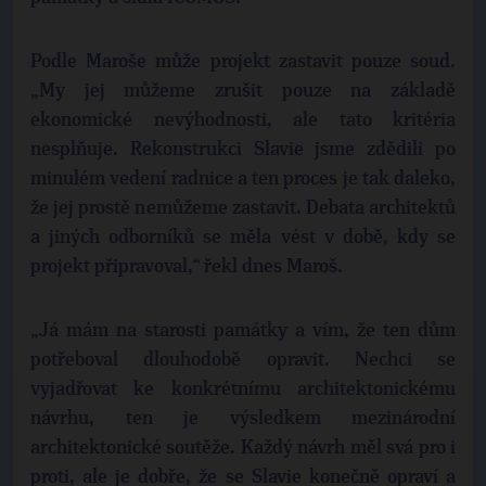
Podle Maroše může projekt zastavit pouze soud.
„My jej můžeme zrušit pouze na základě
ekonomické nevýhodnosti, ale tato kritéria
nesplňuje. Rekonstrukci Slavie jsme zdědili po
minulém vedení radnice a ten proces je tak daleko,
že jej prostě nemůžeme zastavit. Debata architektů
a jiných odborníků se měla vést v době, kdy se
projekt připravoval,“ řekl dnes Maroš.
„Já mám na starosti památky a vím, že ten dům
potřeboval dlouhodobě opravit. Nechci se
vyjadřovat ke konkrétnímu architektonickému
návrhu, ten je výsledkem mezinárodní
architektonické soutěže. Každý návrh měl svá pro i
proti, ale je dobře, že se Slavie konečně opraví a