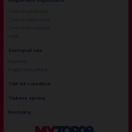
Regionální organizace
Českokrumlovsko
Českobudějovicko
Jindřichohradecko
další
Zastupují nás
Poslanci
Krajští zastupitelé
TOP 09 v médiích
Tiskové zprávy
Kontakty