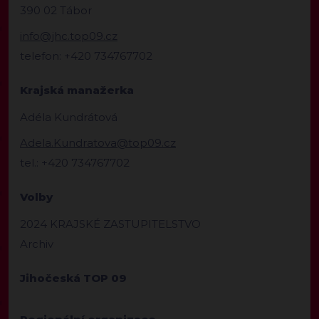
390 02 Tábor
info@jhc.top09.cz
telefon: +420 734767702
Krajská manažerka
Adéla Kundrátová
Adela.Kundratova@top09.cz
tel.: +420 734767702
Volby
2024 KRAJSKÉ ZASTUPITELSTVO
Archiv
Jihočeská TOP 09