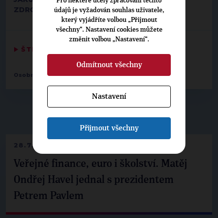
Pro některé účely zpracování těchto
ZDROJ:
BUDĚJCKÁ DRBNA
, 25. 4. 2023
údajů je vyžadován souhlas uživatele,
který vyjádříte volbou „Přijmout
všechny“. Nastavení cookies můžete
změnit volbou „Nastavení“.
▶
ŠTÍTKY
◀
Odmítnout všechny
Osobnosti:
Tomáš Bouzek
Nastavení
▶
NEPŘEHLÉDNĚTE
◀
Přijmout všechny
28.7.2026
Veřejné finance, euro i školství. Matěj
Ondřej Havel jednal s prezidentem
Petrem Pavlem