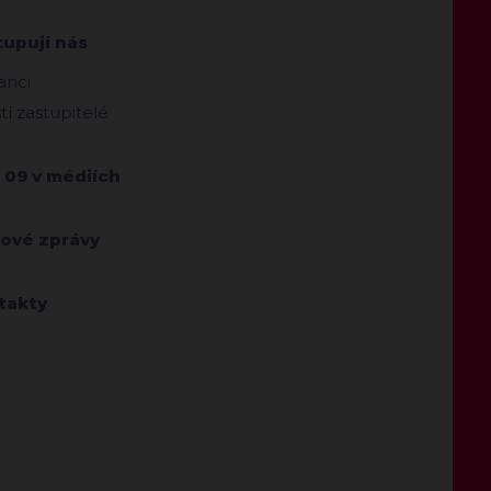
tupují nás
anci
ští zastupitelé
 09 v médiích
kové zprávy
takty