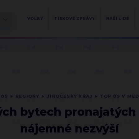
VOLBY
TISKOVÉ ZPRÁVY
NAŠI LIDÉ
 09
REGIONY
JIHOČESKÝ KRAJ
TOP 09 V MÉD
ch bytech pronajatých 
nájemné nezvýší