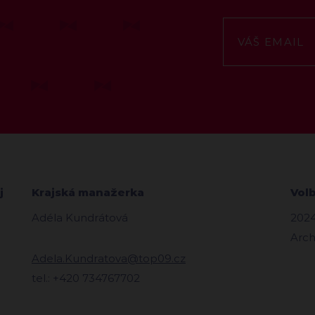
j
Krajská manažerka
Vol
Adéla Kundrátová
202
Arch
Adela.Kundratova@top09.cz
tel.: +420 734767702