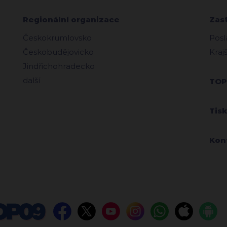
Regionální organizace
Zas
Českokrumlovsko
Posl
Českobudějovicko
Kraj
Jindřichohradecko
další
TOP
Tis
Kon