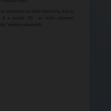
 Loucké ulici.
 se smlouvou na dobu neurčitou, kde je
í. A o pouhé 3% se zvýší nájemné
sta,“
dodává náměstek.