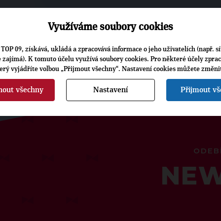
Využíváme soubory cookies
TOP 09, získává, ukládá a zpracovává informace o jeho uživatelích (např. sí
je zajímá). K tomuto účelu využívá soubory cookies. Pro některé účely zpra
terý vyjádříte volbou „Přijmout všechny“. Nastavení cookies můžete změni
nout všechny
Nastavení
Přijmout v
ODEB
NEW