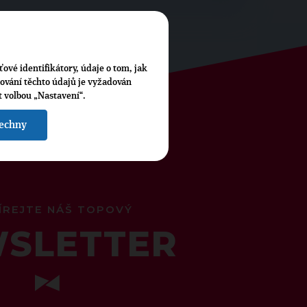
ťové identifikátory, údaje o tom, jak
cování těchto údajů je vyžadován
t volbou „Nastavení“.
šechny
ÍREJTE NÁŠ TOPOVÝ
SLETTER