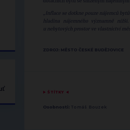
dotačních bytů se sníženým nájemným v
„Inflace se dotkne pouze nájemců bytů
hladina nájemného významně nižš
u nebytových prostor ve vlastnictví mě
ZDROJ: MĚSTO ČESKÉ BUDĚJOVICE
uť
▶
ŠTÍTKY
◀
Osobnosti:
Tomáš Bouzek