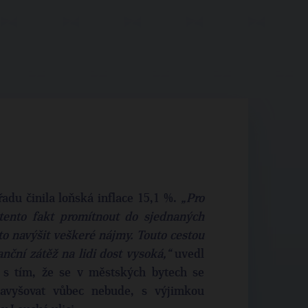
řadu činila loňská inflace 15,1 %.
„Pro
ento fakt promítnout do sjednaných
to navýšit veškeré nájmy. Touto cestou
anční zátěž na lidi dost vysoká,“
uvedl
s tím, že se v městských bytech se
avyšovat vůbec nebude, s výjimkou