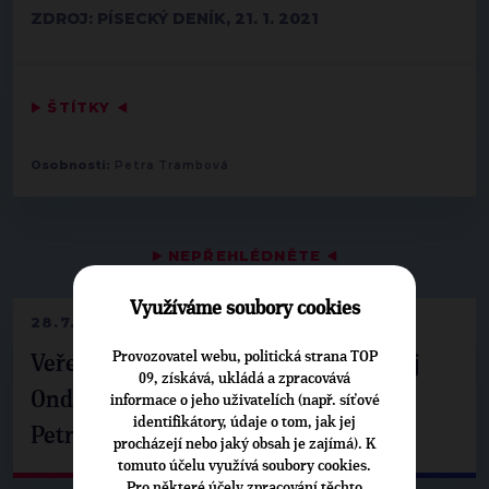
ZDROJ: PÍSECKÝ DENÍK, 21. 1. 2021
▶
ŠTÍTKY
◀
Osobnosti:
Petra Trambová
▶
NEPŘEHLÉDNĚTE
◀
Využíváme soubory cookies
28.7.2026
Provozovatel webu, politická strana TOP
Veřejné finance, euro i školství. Matěj
09, získává, ukládá a zpracovává
Ondřej Havel jednal s prezidentem
informace o jeho uživatelích (např. síťové
identifikátory, údaje o tom, jak jej
Petrem Pavlem
procházejí nebo jaký obsah je zajímá). K
tomuto účelu využívá soubory cookies.
Pro některé účely zpracování těchto