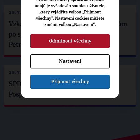
údajů je vyžadován souhlas uživatele,
29.7.2026
který vyjádříte volbou „Přijmout
všechny“. Nastavení cookies můžete
Vzkaz Matěje Ondřeje Havla příznivcům
změnit volbou „Nastavení“.
po setkání s prezidentem republiky
Odmítnout všechny
Petrem Pavlem
Nastavení
29.7.2026
Přijmout všechny
SPD už není ve zprávě o extremismu.
Pospíšil: Je tu pachuť