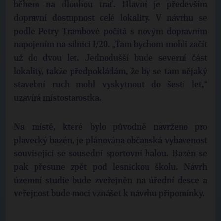
během na dlouhou trať. Hlavní je především
dopravní dostupnost celé lokality. V návrhu se
podle Petry Trambové počítá s novým dopravním
napojením na silnici I/20. „Tam bychom mohli začít
už do dvou let. Jednodušší bude severní část
lokality, takže předpokládám, že by se tam nějaký
stavební ruch mohl vyskytnout do šesti let,“
uzavírá místostarostka.
Na místě, které bylo původně navrženo pro
plavecký bazén, je plánována občanská vybavenost
související se sousední sportovní halou. Bazén se
pak přesune zpět pod lesnickou školu. Návrh
územní studie bude zveřejněn na úřední desce a
veřejnost bude moci vznášet k návrhu připomínky.