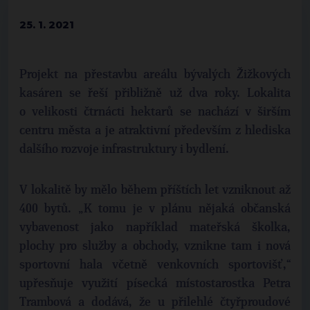
25. 1. 2021
Projekt na přestavbu areálu bývalých Žižkových
kasáren se řeší přibližně už dva roky. Lokalita
o velikosti čtrnácti hektarů se nachází v širším
centru města a je atraktivní především z hlediska
dalšího rozvoje infrastruktury i bydlení.
V lokalitě by mělo během příštích let vzniknout až
400 bytů. „K tomu je v plánu nějaká občanská
vybavenost jako například mateřská školka,
plochy pro služby a obchody, vznikne tam i nová
sportovní hala včetně venkovních sportovišť,“
upřesňuje využití písecká místostarostka Petra
Trambová a dodává, že u přilehlé čtyřproudové