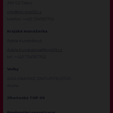
390 02 Tábor
info@jhc.top09.cz
telefon: +420 734767702
Krajská manažerka
Adéla Kundrátová
Adela.Kundratova@top09.cz
tel.: +420 734767702
Volby
2024 KRAJSKÉ ZASTUPITELSTVO
Archiv
Jihočeská TOP 09
Regionální organizace