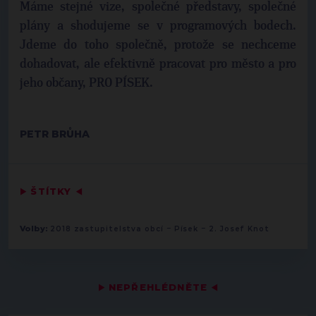
Máme stejné vize, společné představy, společné
plány a shodujeme se v programových bodech.
Jdeme do toho společně, protože se nechceme
dohadovat, ale efektivně pracovat pro město a pro
jeho občany, PRO PÍSEK.
PETR BRŮHA
▶
ŠTÍTKY
◀
-
-
Volby:
2018 zastupitelstva obcí
Písek
2. Josef Knot
▶
NEPŘEHLÉDNĚTE
◀