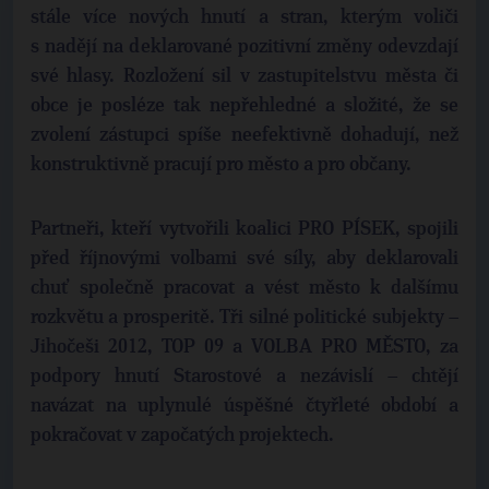
stále více nových hnutí a stran, kterým voliči
s nadějí na deklarované pozitivní změny odevzdají
své hlasy. Rozložení sil v zastupitelstvu města či
obce je posléze tak nepřehledné a složité, že se
zvolení zástupci spíše neefektivně dohadují, než
konstruktivně pracují pro město a pro občany.
Partneři, kteří vytvořili koalici PRO PÍSEK, spojili
před říjnovými volbami své síly, aby deklarovali
chuť společně pracovat a vést město k dalšímu
rozkvětu a prosperitě. Tři silné politické subjekty –
Jihočeši 2012, TOP 09 a VOLBA PRO MĚSTO, za
podpory hnutí Starostové a nezávislí – chtějí
navázat na uplynulé úspěšné čtyřleté období a
pokračovat v započatých projektech.