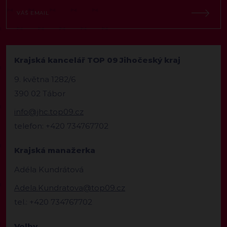
Krajská kancelář TOP 09 Jihočeský kraj
9. května 1282/6
390 02 Tábor
info@jhc.top09.cz
telefon: +420 734767702
Krajská manažerka
Adéla Kundrátová
Adela.Kundratova@top09.cz
tel.: +420 734767702
Volby