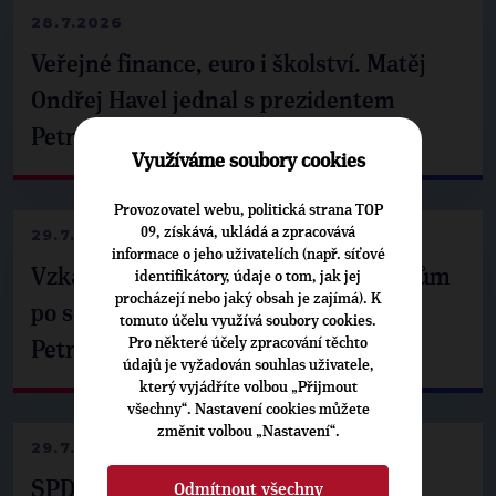
28.7.2026
Veřejné finance, euro i školství. Matěj
Ondřej Havel jednal s prezidentem
Petrem Pavlem
Využíváme soubory cookies
Provozovatel webu, politická strana TOP
09, získává, ukládá a zpracovává
29.7.2026
informace o jeho uživatelích (např. síťové
Vzkaz Matěje Ondřeje Havla příznivcům
identifikátory, údaje o tom, jak jej
procházejí nebo jaký obsah je zajímá). K
po setkání s prezidentem republiky
tomuto účelu využívá soubory cookies.
Pro některé účely zpracování těchto
Petrem Pavlem
údajů je vyžadován souhlas uživatele,
který vyjádříte volbou „Přijmout
všechny“. Nastavení cookies můžete
změnit volbou „Nastavení“.
29.7.2026
SPD už není ve zprávě o extremismu.
Odmítnout všechny