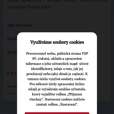
budou spokojení i občané města,“
uzavírá téma
zastupitel Tomáš Zunt.
JIŘÍ KUCHAŘ
ČLEN TOP 09 ČESKÝ KRUMLOV
Využíváme soubory cookies
STUDENT GYMNÁZIA V Č.KRUMLOVĚ
Provozovatel webu, politická strana TOP
09, získává, ukládá a zpracovává
informace o jeho uživatelích (např. síťové
identifikátory, údaje o tom, jak jej
▶
ŠTÍTKY
◀
procházejí nebo jaký obsah je zajímá). K
tomuto účelu využívá soubory cookies.
Pro některé účely zpracování těchto
,
,
,
Osobnosti:
Martin Lobík
Tomáš Novák
David Šindelář
údajů je vyžadován souhlas uživatele,
Tomáš Zunt
který vyjádříte volbou „Přijmout
všechny“. Nastavení cookies můžete
změnit volbou „Nastavení“.