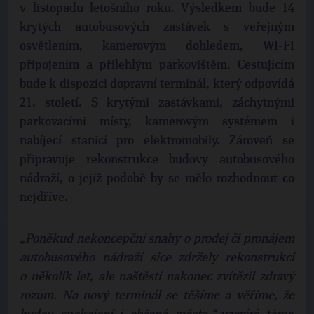
v listopadu letošního roku. Výsledkem bude 14
krytých autobusových zastávek s veřejným
osvětlením, kamerovým dohledem, WI-FI
připojením a přilehlým parkovištěm. Cestujícím
bude k dispozici dopravní terminál, který odpovídá
21. století. S krytými zastávkami, záchytnými
parkovacími místy, kamerovým systémem i
nabíjecí stanicí pro elektromobily. Zároveň se
připravuje rekonstrukce budovy autobusového
nádraží, o jejíž podobě by se mělo rozhodnout co
nejdříve.
„Poněkud nekoncepční snahy o prodej či pronájem
autobusového nádraží sice zdržely rekonstrukci
o několik let, ale naštěstí nakonec zvítězil zdravý
rozum. Na nový terminál se těšíme a věříme, že