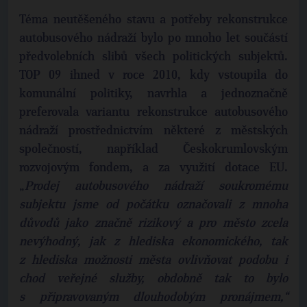
Téma neutěšeného stavu a potřeby rekonstrukce
autobusového nádraží bylo po mnoho let součástí
předvolebních slibů všech politických subjektů.
TOP 09 ihned v roce 2010, kdy vstoupila do
komunální politiky, navrhla a jednoznačně
preferovala variantu rekonstrukce autobusového
nádraží prostřednictvím některé z městských
společností, například Českokrumlovským
rozvojovým fondem, a za využití dotace EU.
„
Prodej autobusového nádraží soukromému
subjektu jsme od počátku označovali z mnoha
důvodů jako značně rizikový a pro město zcela
nevýhodný, jak z hlediska ekonomického, tak
z hlediska možnosti města ovlivňovat podobu i
chod veřejné služby, obdobně tak to bylo
s připravovaným dlouhodobým pronájmem,“