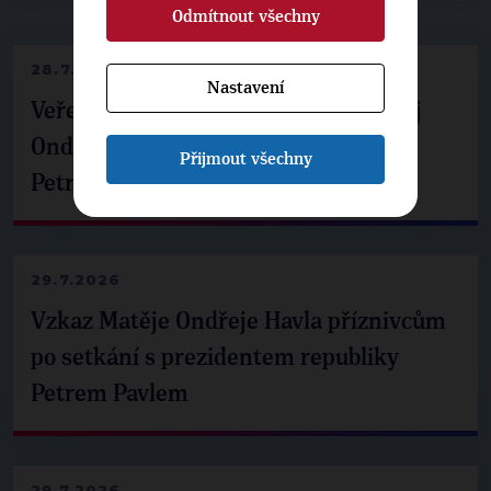
▶
NEPŘEHLÉDNĚTE
◀
Odmítnout všechny
28.7.2026
Nastavení
Veřejné finance, euro i školství. Matěj
Ondřej Havel jednal s prezidentem
Přijmout všechny
Petrem Pavlem
29.7.2026
Vzkaz Matěje Ondřeje Havla příznivcům
po setkání s prezidentem republiky
Petrem Pavlem
29.7.2026