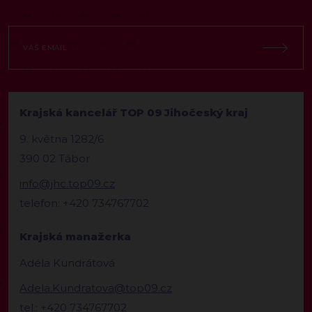
Krajská kancelář TOP 09 Jihočeský kraj
9. května 1282/6
390 02 Tábor
info@jhc.top09.cz
telefon: +420 734767702
Krajská manažerka
Adéla Kundrátová
Adela.Kundratova@top09.cz
tel.: +420 734767702