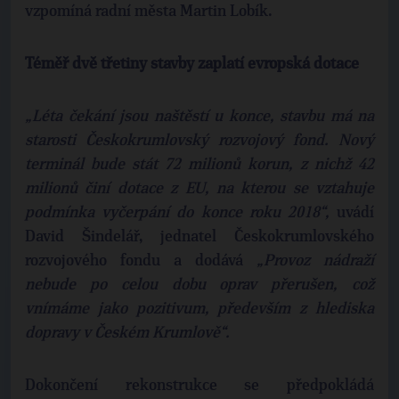
vzpomíná radní města Martin Lobík.
Téměř dvě třetiny stavby zaplatí evropská dotace
„Léta čekání jsou naštěstí u konce, stavbu má na
starosti Českokrumlovský rozvojový fond. Nový
terminál bude stát 72 milionů korun, z nichž 42
milionů činí dotace z EU, na kterou se vztahuje
podmínka vyčerpání do konce roku 2018“,
uvádí
David Šindelář, jednatel Českokrumlovského
rozvojového fondu a dodává
„Provoz nádraží
nebude po celou dobu oprav přerušen, což
vnímáme jako pozitivum, především z hlediska
dopravy v Českém Krumlově“.
Dokončení rekonstrukce se předpokládá