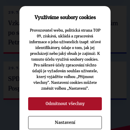
29.7.2026
Využíváme soubory cookies
Vzkaz Matěje Ondřeje Havla příznivcům
Provozovatel webu, politická strana TOP
po setkání s prezidentem republiky
09, získává, ukládá a zpracovává
Petrem Pavlem
informace o jeho uživatelích (např. síťové
identifikátory, údaje o tom, jak jej
procházejí nebo jaký obsah je zajímá). K
tomuto účelu využívá soubory cookies.
Pro některé účely zpracování těchto
29.7.2026
údajů je vyžadován souhlas uživatele,
který vyjádříte volbou „Přijmout
SPD už není ve zprávě o extremismu.
všechny“. Nastavení cookies můžete
Pospíšil: Je tu pachuť
změnit volbou „Nastavení“.
Odmítnout všechny
Nastavení