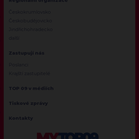
Regionální organizace
Českokrumlovsko
Českobudějovicko
Jindřichohradecko
další
Zastupují nás
Poslanci
Krajští zastupitelé
TOP 09 v médiích
Tiskové zprávy
Kontakty