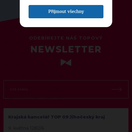
Přijmout všechny
ODEBÍREJTE NÁŠ TOPOVÝ
NEWSLETTER
Krajská kancelář TOP 09 Jihočeský kraj
9. května 1282/6