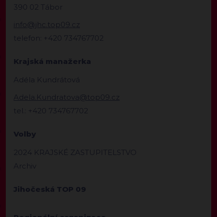
390 02 Tábor
info@jhc.top09.cz
telefon: +420 734767702
Krajská manažerka
Adéla Kundrátová
Adela.Kundratova@top09.cz
tel.: +420 734767702
Volby
2024 KRAJSKÉ ZASTUPITELSTVO
Archiv
Jihočeská TOP 09