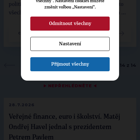
všechny“. Nastavení cookies můžete
politická strana a jak se připravuje na volby, a to
změnit volbou „Nastavení“.
všechno "z pohodlí domova"? Tak se přihlaš na ...
Odmítnout všechny
CELÝ ČLÁNEK
Nastavení
Přijmout všechny
1
2
Články 11 - 14 z 14
▶
NEPŘEHLÉDNĚTE
◀
28.7.2026
Veřejné finance, euro i školství. Matěj
Ondřej Havel jednal s prezidentem
Petrem Pavlem