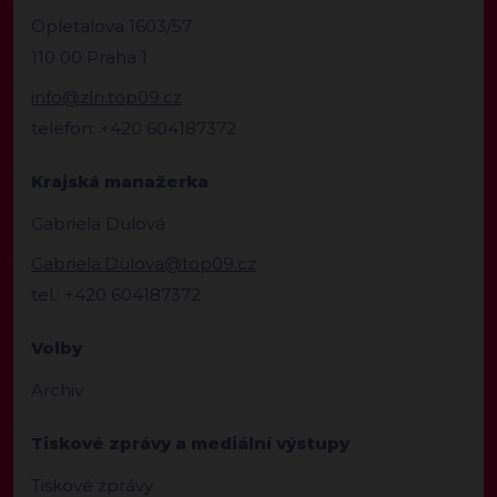
Opletalova 1603/57
110 00 Praha 1
info@zln.top09.cz
telefon: +420 604187372
Krajská manažerka
Gabriela Dulová
Gabriela.Dulova@top09.cz
tel.: +420 604187372
Volby
Archiv
Tiskové zprávy a mediální výstupy
Tiskové zprávy