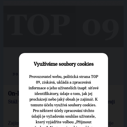
Využíváme soubory cookies
30. 3. 2017
Provozovatel webu, politická strana TOP
09, získává, ukládá a zpracovává
informace o jeho uživatelích (např. síťové
On-line stáž v TOP 09
identifikátory, údaje o tom, jak jej
procházejí nebo jaký obsah je zajímá). K
Stáž v krajské kanceláři TOP 09 ve Zlínském kraji
tomuto účelu využívá soubory cookies.
Pro některé účely zpracování těchto
údajů je vyžadován souhlas uživatele,
který vyjádříte volbou „Přijmout
Zajímá tě veřejné dění? Chceš vědět, jak funguje