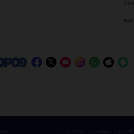
Zlín
Kon
ena
NASTAVENÍ COOKIES
OSOBNÍ