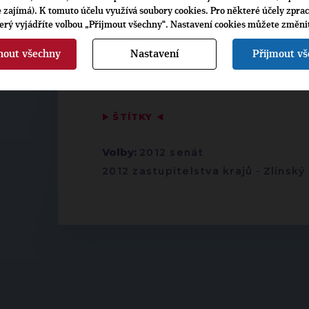
je zajímá). K tomuto účelu využívá soubory cookies. Pro některé účely zpra
terý vyjádříte volbou „Přijmout všechny“. Nastavení cookies můžete změni
nout všechny
Nastavení
Přijmout v
▶
ŠTÍTKY
◀
Volby:
2012 senát
2012 zastupitelstva krajů
-
Zlínský