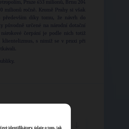
tropolím, Praze 653 milionů, Brnu 204
90 milionů ročně. Kromě Prahy si však
to především díky tomu, že návrh do
ky původně určené na národní dotační
í, nárokové čerpání je podle nich totiž
 klientelizmus, s nimiž se v praxi při
tkávali.
ubliky.
B)
ťové identifikátory, údaje o tom, jak