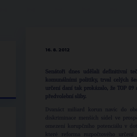
16. 8. 2012
Senátoři dnes udělali definitivní t
komunálními politiky, trval celých š
určení daní tak prokázalo, že TOP 09 a
předvolební sliby.
Dvanáct miliard korun navíc do ob
diskriminace menších sídel ve prosp
omezení korupčního potenciálu v dota
které reforma rozpočtového určení 