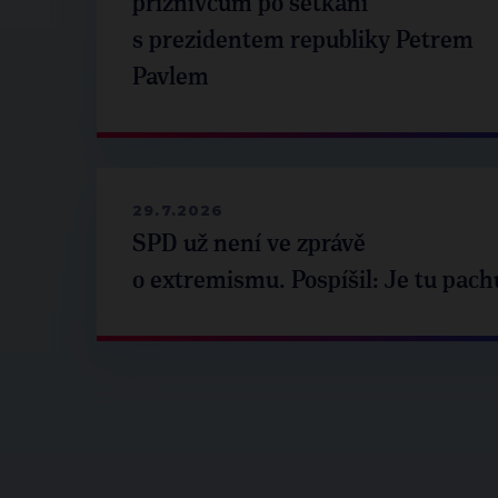
příznivcům po setkání
s prezidentem republiky Petrem
Pavlem
29.7.2026
SPD už není ve zprávě
o extremismu. Pospíšil: Je tu pach