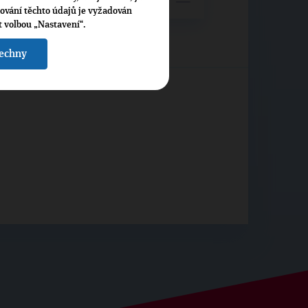
cování těchto údajů je vyžadován
t volbou „Nastavení“.
šechny