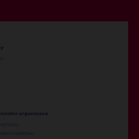
by
iv
ionální organizace
měřížsko
skoHradišťsko