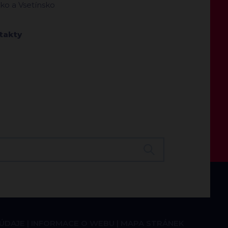
sko a Vsetínsko
takty
 ÚDAJE
INFORMACE O WEBU
MAPA STRÁNEK