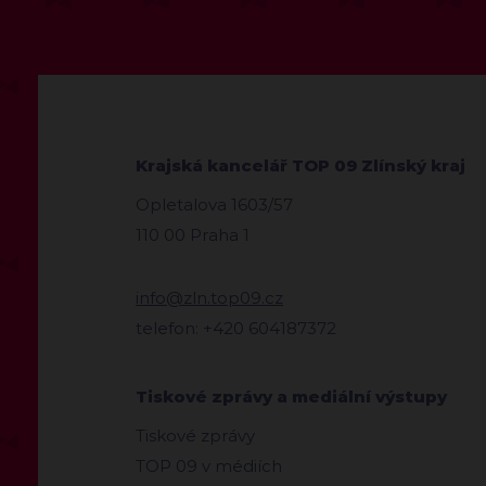
Krajská kancelář TOP 09 Zlínský kraj
Opletalova 1603/57
110 00 Praha 1
info@zln.top09.cz
telefon: +420 604187372
Tiskové zprávy a mediální výstupy
Tiskové zprávy
TOP 09 v médiích