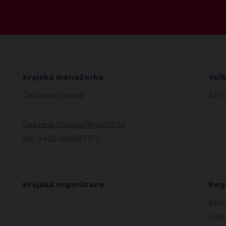
Krajská manažerka
Vol
Gabriela Dulová
Arch
Gabriela.Dulova@top09.cz
tel.: +420 604187372
Krajská organizace
Reg
Kro
Uher