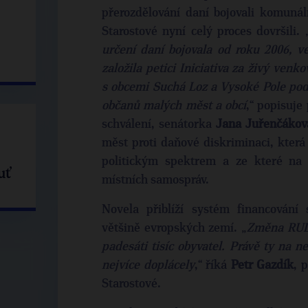
přerozdělování daní bojovali komunál
Starostové nyní celý proces dovršili. 
určení daní bojovala od roku 2006, ve
založila petici Iniciativa za živý venk
s obcemi Suchá Loz a Vysoké Pole poda
občanů malých měst a obcí
,“ popisuje
schválení, senátorka
Jana Juřenčákov
měst proti daňové diskriminaci, která
politickým spektrem a ze které na 
uť
místních samospráv.
Novela přiblíží systém financování
většině evropských zemí. „
Změna RUD 
padesáti tisíc obyvatel. Právě ty na 
nejvíce doplácely
,“ říká
Petr Gazdík
, 
Starostové.