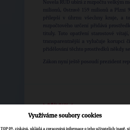
Novela RUD ubírá z rozpočtu velkým me
milionů, Ostravě 159 milionů a Plzni 
přilepší v úhrnu všechny kraje, a 
rozpočtového určení přidává prostřed
tituly. Toto opatření starostové vítaj
transparentnější a vylučuje korupci či
přidělování těchto prostředků někdy se
Zákon nyní ještě posoudí prezident rep
▶
PŘÍLOHY
◀
Využíváme soubory cookies
Volební plakát.jpg (76.7 k
TOP 09, získává, ukládá a zpracovává informace o jeho uživatelích (např. sí