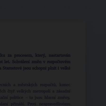
ečku za procesem, který, nastartován
est let. Schválení změn v rozpočtovém
 Starostové jsou schopni plnit i velké
ecních a městských rozpočtů, konec
ěch čtyř velkých metropolí a zásadní
ční politice – to jsou hlavní změny,
daní přináší. Proti nespravedlivému