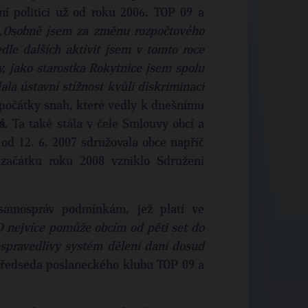
ní politici už od roku 2006. TOP 09 a
„
Osobně jsem za změnu rozpočtového
dle dalších aktivit jsem v tomto roce
ov, jako starostka Rokytnice jsem spolu
la ústavní stížnost kvůli diskriminaci
 počátky snah, které vedly k dnešnímu
á
. Ta také stála v čele Smlouvy obcí a
 od 12. 6. 2007 sdružovala obce napříč
začátku roku 2008 vzniklo Sdružení
 samospráv podmínkám, jež platí ve
nejvíce pomůže obcím od pěti set do
nespravedlivý systém dělení daní dosud
předseda poslaneckého klubu TOP 09 a