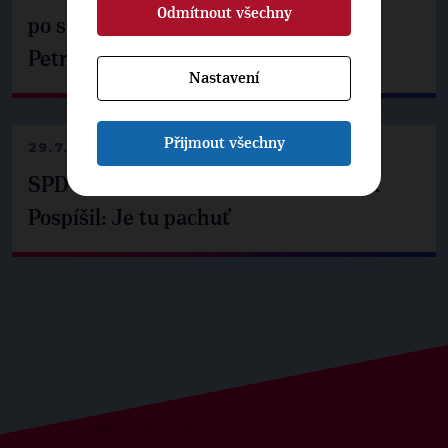
Odmítnout všechny
po setkání s prezidentem republiky
Petrem Pavlem
Nastavení
Přijmout všechny
29.7.2026
SPD už není ve zprávě o extremismu.
Pospíšil: Je tu pachuť