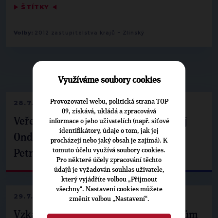
▶
ŠTÍTKY
◀
-
Volby:
2012 zastupitelstva krajů
Zlínský
▶
NEPŘEHLÉDNĚTE
◀
Využíváme soubory cookies
Provozovatel webu, politická strana TOP
28.7.2026
09, získává, ukládá a zpracovává
Veřejné finance, euro i školství. Matěj
informace o jeho uživatelích (např. síťové
identifikátory, údaje o tom, jak jej
Ondřej Havel jednal s prezidentem
procházejí nebo jaký obsah je zajímá). K
tomuto účelu využívá soubory cookies.
Petrem Pavlem
Pro některé účely zpracování těchto
údajů je vyžadován souhlas uživatele,
který vyjádříte volbou „Přijmout
všechny“. Nastavení cookies můžete
29.7.2026
změnit volbou „Nastavení“.
Vzkaz Matěje Ondřeje Havla příznivcům