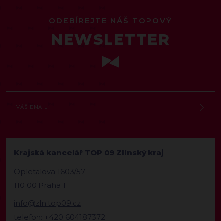
ODEBÍREJTE NÁŠ TOPOVÝ
NEWSLETTER
Krajská kancelář TOP 09 Zlínský kraj
Opletalova 1603/57
110 00 Praha 1
info@zln.top09.cz
telefon: +420 604187372