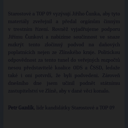
Starostové a TOP 09 vyzývají Jiřího Čunka, aby tyto
materiály zveřejnil a předal orgánům činným
v trestním řízení. Rovněž vyjadřujeme podporu
Jiřímu Čunkovi a nabízíme součinnost ve snaze
rozkrýt tento zločinný podvod na daňových
poplatnících nejen ze Zlínského kraje. Politickou
odpovědnost za tento tunel do veřejných rozpočtů
nesou představitelé koalice ODS a ČSSD, ledaže
také i oni potvrdí, že byli podvedeni. Zároveň
dnešního dne jsem učinil podnět státnímu
zastupitelství ve Zlíně, aby v dané věci konalo.
Petr Gazdík
, lídr kandidátky Starostové a TOP 09