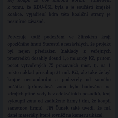
něj koupil za 600 milionů korun.“
Vzhledem
k tomu, že KDU-ČSL byla a je součástí krajské
koalice, vyjádření lídra této koaliční strany je
nesmírně závažné.
Potvrzuje totiž podezření ve Zlínském kraji
opozičního hnutí Starostů a nezávislých, že projekt
byl nejen předražen (náklady z veřejných
prostředků dosáhly dosud 1,6 miliardy Kč, přitom
počet vytvořených 75 pracovních míst, tj. na 1
místo náklad přesahuji 21 mil. Kč), ale také že byl
krajně nestandardní a podezřelý od samého
počátku (průmyslová zóna byla budována na
zdrojích pitné vody bez adekvátních posudků, kraj
vykoupil zónu od zadlužené firmy i tím, že koupil
samotnou firmu). Jiří Čunek také uvedl, že má
dané materiály, které rovněž na kameru ukázal.