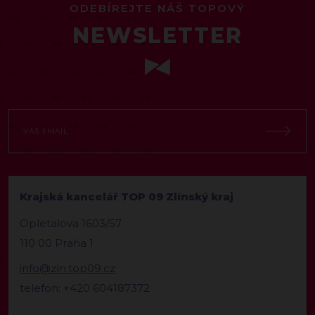
ODEBÍREJTE NÁŠ TOPOVÝ
NEWSLETTER
Krajská kancelář TOP 09 Zlínský kraj
Opletalova 1603/57
110 00 Praha 1
info@zln.top09.cz
telefon: +420 604187372