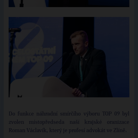
Do funkce náhradní smírčího výboru TOP 09 byl
zvolen místopředseda naší krajské oranizace
Roman Václavík, který je profesí advokát ve Zlíně.