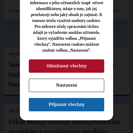
informace o jeho uživatelích (např. síťové
identifikátory, údaje o tom, jak jej
,
,
Osobnosti:
Martin Neřád
Roman Václavík
Zuzana Vandame
procházejí nebo jaký obsah je zajímá). K
tomuto účelu využívá soubory cookies.
Pro některé účely zpracování těchto
údajů je vyžadován souhlas uživatele,
▶
NEPŘEHLÉDNĚTE
◀
který vyjádříte volbou „Přijmout
všechny“. Nastavení cookies můžete
změnit volbou „Nastavení“.
28.7.2026
Veřejné finance, euro i školství. Matěj
Odmítnout všechny
Ondřej Havel jednal s prezidentem
Petrem Pavlem
Nastavení
Přijmout všechny
29.7.2026
Vzkaz Matěje Ondřeje Havla příznivcům
po setkání s prezidentem republiky