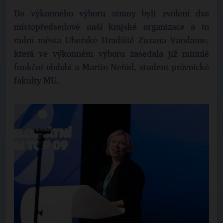
Do výkonného výboru strany byli zvolení dva
místopředsedové naší krajské organizace a to
radní města Uherské Hradiště Zuzana Vandame,
která ve výkonném výboru zasedala již minulé
funkční období a Martin Neřád, student právnické
fakulty MU.