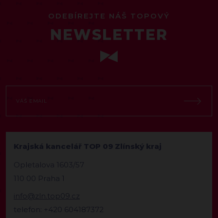
ODEBÍREJTE NÁŠ TOPOVÝ
NEWSLETTER
Krajská kancelář TOP 09 Zlínský kraj
Opletalova 1603/57
110 00 Praha 1
info@zln.top09.cz
telefon: +420 604187372