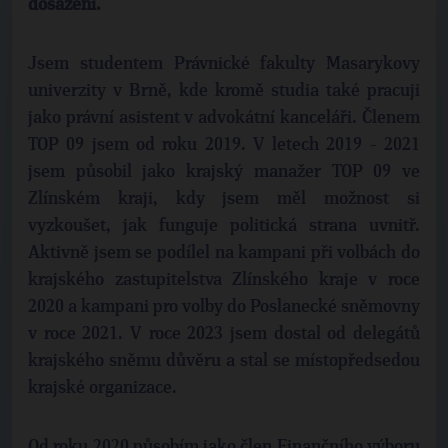
dosažení.
Jsem studentem Právnické fakulty Masarykovy
univerzity v Brně, kde kromě studia také pracuji
jako právní asistent v advokátní kanceláři. Členem
TOP 09 jsem od roku 2019. V letech 2019 - 2021
jsem působil jako krajský manažer TOP 09 ve
Zlínském kraji, kdy jsem měl možnost si
vyzkoušet, jak funguje politická strana uvnitř.
Aktivně jsem se podílel na kampani při volbách do
krajského zastupitelstva Zlínského kraje v roce
2020 a kampani pro volby do Poslanecké sněmovny
v roce 2021. V roce 2023 jsem dostal od delegátů
krajského sněmu důvěru a stal se místopředsedou
krajské organizace.
Od roku 2020 působím jako člen Finančního výboru