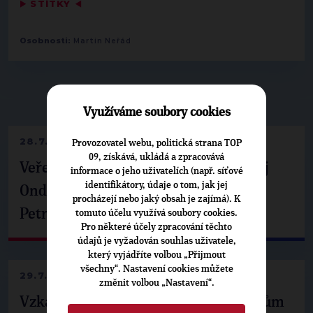
▶
ŠTÍTKY
◀
Osobnosti:
Martin Neřád
▶
NEPŘEHLÉDNĚTE
◀
Využíváme soubory cookies
28.7.2026
Provozovatel webu, politická strana TOP
09, získává, ukládá a zpracovává
Veřejné finance, euro i školství. Matěj
informace o jeho uživatelích (např. síťové
identifikátory, údaje o tom, jak jej
Ondřej Havel jednal s prezidentem
procházejí nebo jaký obsah je zajímá). K
Petrem Pavlem
tomuto účelu využívá soubory cookies.
Pro některé účely zpracování těchto
údajů je vyžadován souhlas uživatele,
který vyjádříte volbou „Přijmout
všechny“. Nastavení cookies můžete
29.7.2026
změnit volbou „Nastavení“.
Vzkaz Matěje Ondřeje Havla příznivcům