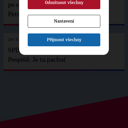
Odmítnout všechny
po setkání s prezidentem republiky
Petrem Pavlem
Nastavení
29.7.2026
Přijmout všechny
SPD už není ve zprávě o extremismu.
Pospíšil: Je tu pachuť