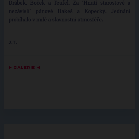
Drábek, Boček a Teufel. Za "Hnutí starostové a
nezávislí" pánové Bakeš a Kopecký. Jednání
probíhalo v milé a slavnostní atmosféře.
J.T.
▶
GALERIE
◀