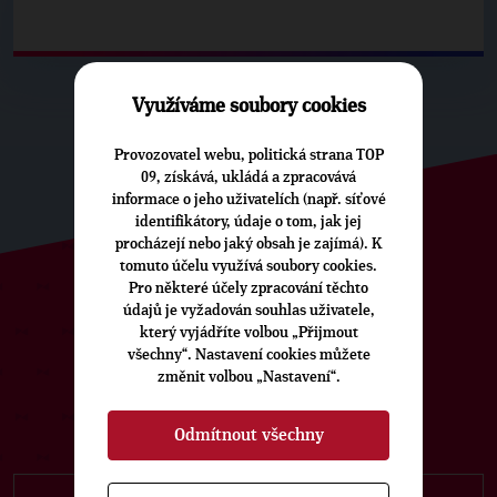
Využíváme soubory cookies
Provozovatel webu, politická strana TOP
09, získává, ukládá a zpracovává
informace o jeho uživatelích (např. síťové
identifikátory, údaje o tom, jak jej
procházejí nebo jaký obsah je zajímá). K
tomuto účelu využívá soubory cookies.
Pro některé účely zpracování těchto
údajů je vyžadován souhlas uživatele,
ODEBÍREJTE NÁŠ TOPOVÝ
který vyjádříte volbou „Přijmout
NEWSLETTER
všechny“. Nastavení cookies můžete
změnit volbou „Nastavení“.
Odmítnout všechny