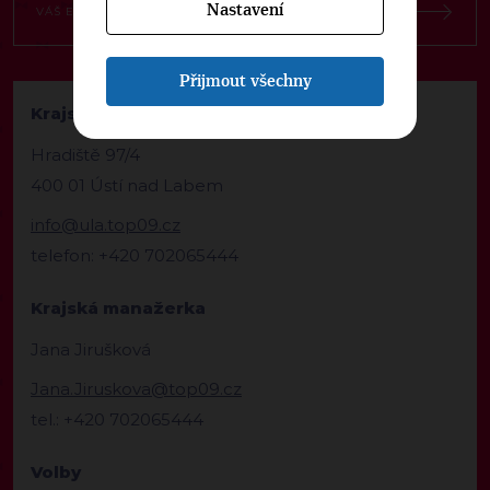
Nastavení
Přijmout všechny
Krajská kancelář TOP 09 Ústecký kraj
Hradiště 97/4
400 01 Ústí nad Labem
info@ula.top09.cz
telefon: +420 702065444
Krajská manažerka
Jana Jirušková
Jana.Jiruskova@top09.cz
tel.: +420 702065444
Volby