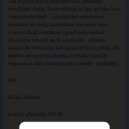
Tak se podívejte a podpořte naše produkty,
neuděláte chybu. Budu vděčný za tipy od Vás. No a
v neposlední řadě - s padajícími omezeními
vyrážíme na cesty, zaměřím se na menší obce
v našem kraji a zatím to vypadá jako slušná
zásobárna nápadů na to, co zlepšit - zdravím
(nejen) do Třebušína, kde jsem byl tento pátek. Víc
najdete na mém
facebooku
a stránky krajské
organizace také dostávají nový rozměr -
koukněte
.
Váš
Michal Kučera
krajský předseda TOP 09