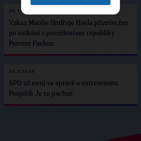
29.7.2026
Vzkaz Matěje Ondřeje Havla příznivcům
po setkání s prezidentem republiky
Petrem Pavlem
29.7.2026
SPD už není ve zprávě o extremismu.
Pospíšil: Je tu pachuť