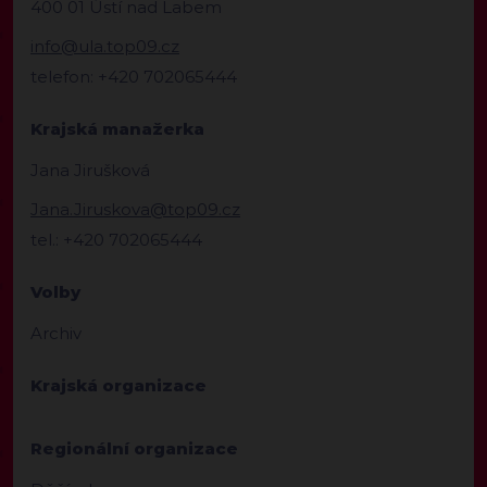
400 01 Ústí nad Labem
info@ula.top09.cz
telefon: +420 702065444
Krajská manažerka
Jana Jirušková
Jana.Jiruskova@top09.cz
tel.: +420 702065444
Volby
Archiv
Krajská organizace
Regionální organizace