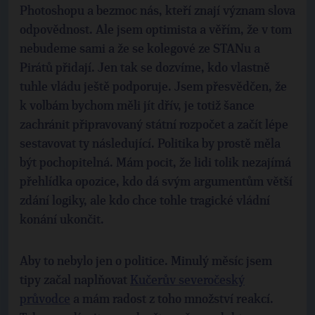
Photoshopu a bezmoc nás, kteří znají význam slova
odpovědnost. Ale jsem optimista a věřím, že v tom
nebudeme sami a že se kolegové ze STANu a
Pirátů přidají. Jen tak se dozvíme, kdo vlastně
tuhle vládu ještě podporuje. Jsem přesvědčen, že
k volbám bychom měli jít dřív, je totiž šance
zachránit připravovaný státní rozpočet a začít lépe
sestavovat ty následující. Politika by prostě měla
být pochopitelná. Mám pocit, že lidi tolik nezajímá
přehlídka opozice, kdo dá svým argumentům větší
zdání logiky, ale kdo chce tohle tragické vládní
konání ukončit.
Aby to nebylo jen o politice. Minulý měsíc jsem
tipy začal naplňovat
Kučerův severočeský
průvodce
a mám radost z toho množství reakcí.