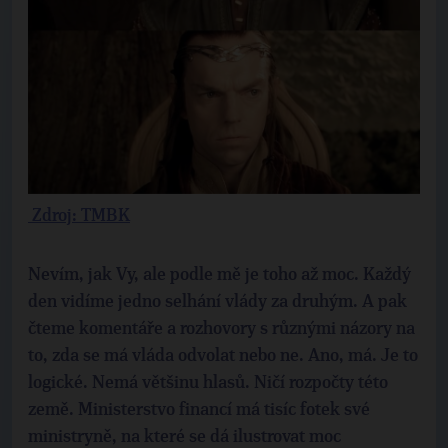
Zdroj: TMBK
Nevím, jak Vy, ale podle mě je toho až moc. Každý
den vidíme jedno selhání vlády za druhým. A pak
čteme komentáře a rozhovory s různými názory na
to, zda se má vláda odvolat nebo ne. Ano, má. Je to
logické. Nemá většinu hlasů. Ničí rozpočty této
země. Ministerstvo financí má tisíc fotek své
ministryně, na které se dá ilustrovat moc