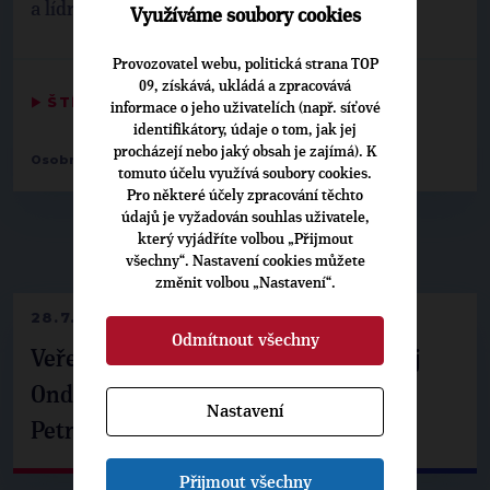
a lídr za TOP 09 na kandidátce SPOLU
Využíváme soubory cookies
Provozovatel webu, politická strana TOP
09, získává, ukládá a zpracovává
▶
ŠTÍTKY
◀
informace o jeho uživatelích (např. síťové
identifikátory, údaje o tom, jak jej
procházejí nebo jaký obsah je zajímá). K
Osobnosti:
Michal Kučera
tomuto účelu využívá soubory cookies.
Pro některé účely zpracování těchto
údajů je vyžadován souhlas uživatele,
který vyjádříte volbou „Přijmout
▶
NEPŘEHLÉDNĚTE
◀
všechny“. Nastavení cookies můžete
změnit volbou „Nastavení“.
28.7.2026
Odmítnout všechny
Veřejné finance, euro i školství. Matěj
Ondřej Havel jednal s prezidentem
Nastavení
Petrem Pavlem
Přijmout všechny