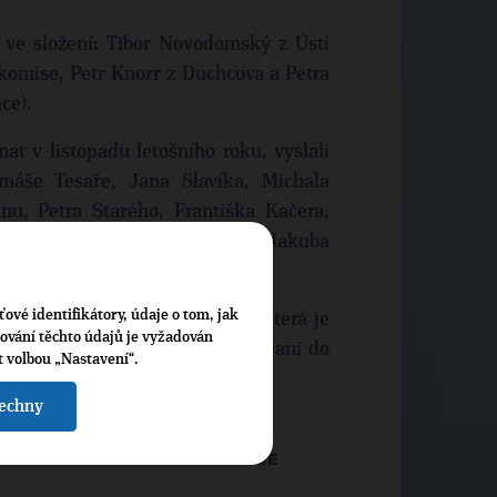
 ve složení: Tibor Novodomský z Ústí
komise, Petr Knorr z Duchcova a Petra
ice).
at v listopadu letošního roku, vyslali
máše Tesaře, Jana Slavíka, Michala
nu, Petra Starého, Františka Kačera,
ana Hadrabu, Petra Jiráska a Jakuba
ťové identifikátory, údaje o tom, jak
řejeme hodně štěstí v práci, která je
cování těchto údajů je vyžadován
žších dnech je čeká práce v kampani do
t volbou „Nastavení“.
 Krajských voleb.
šechny
RKA TOP 09 ÚSTECKÉHO KRAJE