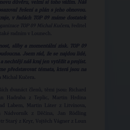
novu důvěru, velmi si toho vážím. Náš
osazoval řešení a plán s jeho obnovou.
raje, v řadách TOP 09 máme dostatek
rganizace TOP 09 Michal Kučera
, ředitel
i také radním v Lounech.
nost, sliby a momentální zisk. TOP 09
udoucna. Jsem rád, že se najdou lidé,
nechtějí náš kraj jen vytěžit a projíst.
eme představovat témata, která jsou na
 Michal Kučera.
ích dvanáct členů, těmi jsou: Richard
n Hadraba z Teplic, Martin Hrdina
nad Labem, Martin Láter z Litvínova,
h Nádvorník z Děčína, Jan Rödling
tr Starý z Kryr, Vojtěch Vágner z Loun