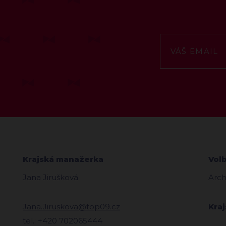
Krajská manažerka
Vol
Jana Jirušková
Arch
Jana.Jiruskova@top09.cz
Kra
tel.: +420 702065444