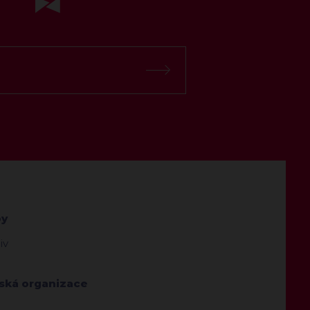
by
iv
jská organizace