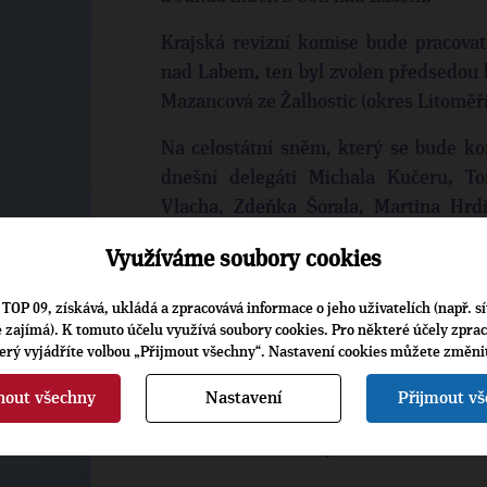
Krajská revizní komise bude pracovat
nad Labem, ten byl zvolen předsedou 
Mazancová ze Žalhostic (okres Litoměř
Na celostátní sněm, který se bude kon
dnešní delegáti Michala Kučeru, To
Vlacha, Zdeňka Šorala, Martina Hrdi
Martina Látera, Janu Jiruškovou, J
Využíváme soubory cookies
Žídka.
TOP 09, získává, ukládá a zpracovává informace o jeho uživatelích (např. sí
Všem zvoleným členům gratulujeme a p
je zajímá). K tomuto účelu využívá soubory cookies. Pro některé účely zpra
v příštích dvou letech čeká. V nejbli
terý vyjádříte volbou „Přijmout všechny“. Nastavení cookies můžete změni
volby EP a výhledově spousta práce do
nout všechny
Nastavení
Přijmout v
RADKA OSTŘÍŽOVÁ, KRAJSKÁ MANAŽE