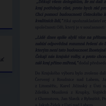
„Děkuji všem delegátům, že mi dali z
kraj potřebuje růst, proto bych rád pr
Chci pomoci budoucnosti Ústeckého k
kvalitních lidí,“
říká spoluzakladatel o
společnosti (50), který je v současnost
„Lidé dnes spíše slyší více na přítom
nabízí odpovědná rozumná řešení do b
kterým není tato budoucnost lhostejná a 
Čekají nás krajské volby, a proto chc
uť
náš kraj přímo mířená,“
dodal předseda
Do Krajského výboru bylo zvoleno dalš
Červený z Roudnice nad Labem, Ja
z Litoměřic, Karel Jičínský z Ústí 
Zdeňka Musilová z Krupky, Vojtěc
z Chomutova, Jan Slavík z Rybniště, Pe
a Jakub Žídek z Ústí nad Labem.