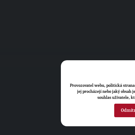
Provozovatel webu, politická strana 
jej procházejí nebo jaký obsah 
souhlas uživatele, k
Odmít