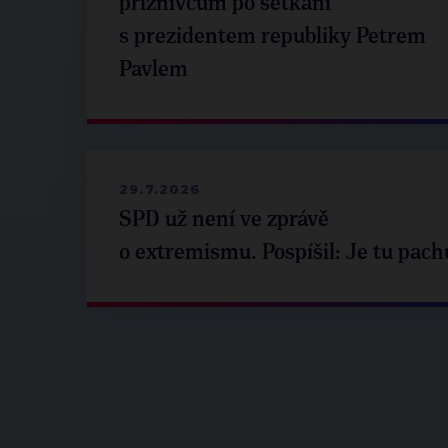
příznivcům po setkání
s prezidentem republiky Petrem
Pavlem
29.7.2026
SPD už není ve zprávě
o extremismu. Pospíšil: Je tu pach