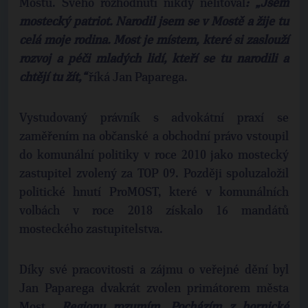
Mostu. Svého rozhodnutí nikdy nelitoval
: „Jsem
mostecký patriot. Narodil jsem se v Mostě a žije tu
celá moje rodina. Most je místem, které si zaslouží
rozvoj a péči mladých lidí, kteří se tu narodili a
chtějí tu žít,“
říká Jan Paparega.
Vystudovaný právník s advokátní praxí se
zaměřením na občanské a obchodní právo vstoupil
do komunální politiky v roce 2010 jako mostecký
zastupitel zvolený za TOP 09. Později spoluzaložil
politické hnutí ProMOST, které v komunálních
volbách v roce 2018 získalo 16 mandátů
mosteckého zastupitelstva.
Díky své pracovitosti a zájmu o veřejné dění byl
Jan Paparega dvakrát zvolen primátorem města
Most.
„Regionu rozumím. Pocházím z hornické