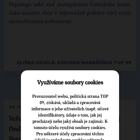
Paparega také stal zastupitelem Ústeckého kraje.
Jako senátor chce v odpovědné politice vůči svým
spoluobčanům pokračovat.
ELIŠKA VESELÁ, KRAJSKÁ MANAŽERKA TOP 09
Využíváme soubory cookies
▶
NEPŘEHLÉDNĚTE
◀
Provozovatel webu, politická strana TOP
09, získává, ukládá a zpracovává
28.7.2026
informace o jeho uživatelích (např. síťové
identifikátory, údaje o tom, jak jej
Veřejné finance, euro i školství. Matěj
procházejí nebo jaký obsah je zajímá). K
tomuto účelu využívá soubory cookies.
Ondřej Havel jednal s prezidentem
Pro některé účely zpracování těchto
Petrem Pavlem