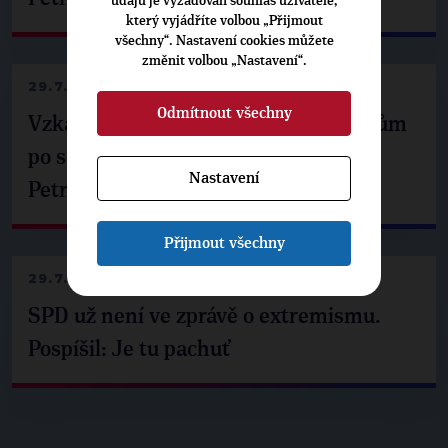
údajů je vyžadován souhlas uživatele,
který vyjádříte volbou „Přijmout
všechny“. Nastavení cookies můžete
změnit volbou „Nastavení“.
29.7.2026
Odmítnout všechny
Vzkaz Matěje Ondřeje Havla příznivcům
po setkání s prezidentem republiky
Nastavení
Petrem Pavlem
Přijmout všechny
29.7.2026
SPD už není ve zprávě o extremismu.
Pospíšil: Je tu pachuť