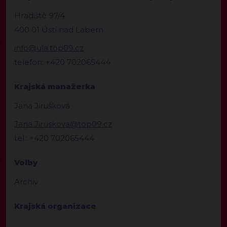
Hradiště 97/4
400 01 Ústí nad Labem
info@ula.top09.cz
telefon: +420 702065444
Krajská manažerka
Jana Jirušková
Jana.Jiruskova@top09.cz
tel.: +420 702065444
Volby
Archiv
Krajská organizace