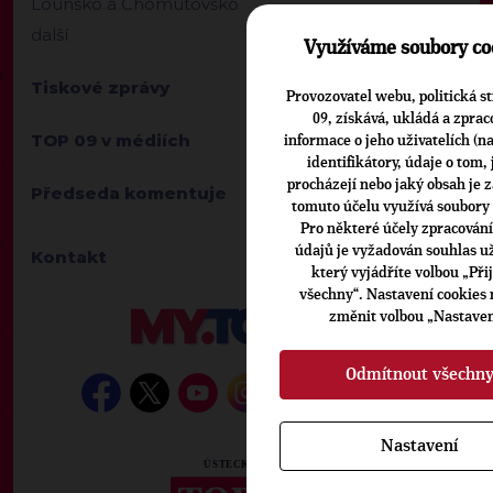
Lounsko a Chomutovsko
další
Využíváme soubory co
Tiskové zprávy
Provozovatel webu, politická s
09, získává, ukládá a zprac
TOP 09 v médiích
informace o jeho uživatelích (na
identifikátory, údaje o tom, 
procházejí nebo jaký obsah je z
Předseda komentuje
tomuto účelu využívá soubory 
Pro některé účely zpracování
údajů je vyžadován souhlas už
Kontakt
který vyjádříte volbou „Př
všechny“. Nastavení cookies
změnit volbou „Nastaven
Odmítnout všechn
Nastavení