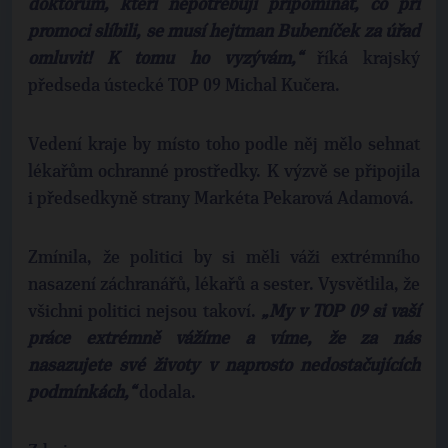
doktorům, kteří nepotřebují připomínat, co při
promoci slíbili, se musí hejtman Bubeníček za úřad
omluvit! K tomu ho vyzývám,“
říká krajský
předseda ústecké TOP 09 Michal Kučera.
Vedení kraje by místo toho podle něj mělo sehnat
lékařům ochranné prostředky. K výzvě se připojila
i předsedkyně strany Markéta Pekarová Adamová.
Zmínila, že politici by si měli váži extrémního
nasazení záchranářů, lékařů a sester. Vysvětlila, že
všichni politici nejsou takoví.
„My v TOP 09 si vaší
práce extrémně vážíme a víme, že za nás
nasazujete své životy v naprosto nedostačujících
podmínkách,“
dodala.