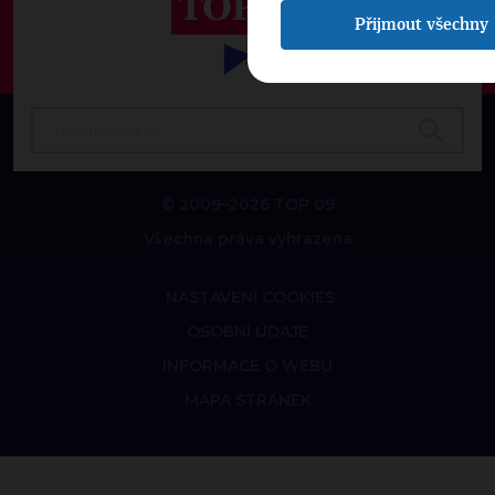
Přijmout všechny
© 2009–2026 TOP 09
Všechna práva vyhrazena
NASTAVENÍ COOKIES
OSOBNÍ ÚDAJE
INFORMACE O WEBU
MAPA STRÁNEK