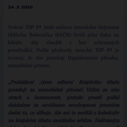
24. 3. 2020
Vedení TOP 09 žádá omluvu ústeckého hejtmana
Oldřicha Bubeníčka (KSČM) kvůli jeho tlaku na
lékaře, aby sloužili i bez ochranných
prostředků. Podle předsedy ústecké TOP 09 je
tvrzení, že tím porušují Hippokratovu přísahu,
mimořádně pitomé.
„Prohlášení ‚týmu odboru‘ Krajského úřadu
považuji za mimořádně pitomé! Vidím za ním
strach a bezmocnost, protože prostě pořád
doháníme tu nevídanou neschopnost premiéra
dodat to, co slibuje. Ale ani to nedělá z kohokoliv
na krajském úřadu morálního arbitra. Naštvaným