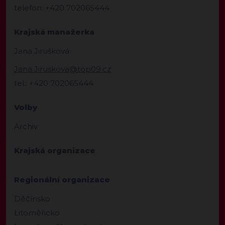
telefon: +420 702065444
Krajská manažerka
Jana Jirušková
Jana.Jiruskova@top09.cz
tel.: +420 702065444
Volby
Archiv
Krajská organizace
Regionální organizace
Děčínsko
Litoměřicko