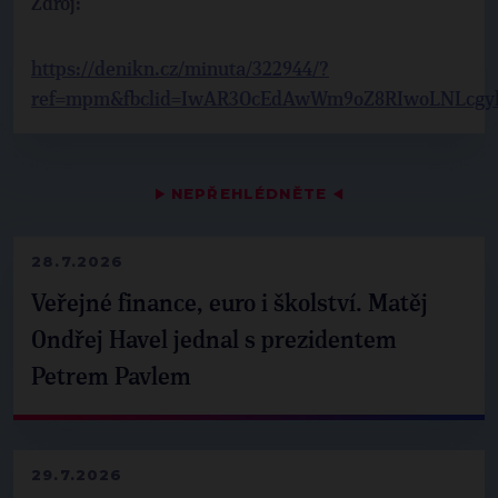
Zdroj:
https://denikn.cz/minuta/322944/?
ref=mpm&fbclid=IwAR3OcEdAwWm9oZ8RIwoLNLcgyl
▶
NEPŘEHLÉDNĚTE
◀
28.7.2026
Veřejné finance, euro i školství. Matěj
Ondřej Havel jednal s prezidentem
Petrem Pavlem
29.7.2026