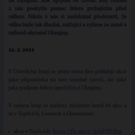
na Ukrajinu. Rok uplynul od chvíle, kdy mnoho
z nás poskytlo pomoc lidem prchajícím před
válkou. Nikdo z nás si nedokázal představit, že
válka bude tak dlouhá, zničující a vyžene ze země 6
milionů obyvatel Ukrajiny.
22. 2. 2023
V Ústeckém kraji se proto tento den pořádají akce
jako připomínka na toto smutné výročí, ale také
jako podpora lidem uprchlým z Ukrajiny.
V našem kraji se můžete zúčastnit hned tří akcí a
to v Teplicích, Lounech a Chomutově:
akce v Teplicích:
https://fb.me/e/3phBHOZbp