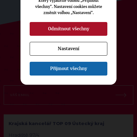
který vyjádříte volbou „Přijmout
všechny“. Nastavení cookies můžete
změnit volbou „Nastavení“.
Odmítnout všechny
ODEBÍREJTE NÁŠ TOPOVÝ
Nastavení
NEWSLETTER
Přijmout všechny
Krajská kancelář TOP 09 Ústecký kraj
Hradiště 97/4