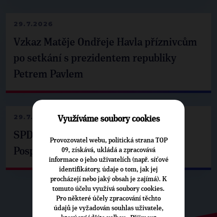
29.7.2026
Vzkaz Matěje Ondřeje Havla příznivcům
po setkání s prezidentem republiky
Petrem Pavlem
29.7.2026
Využíváme soubory cookies
SPD už není ve zprávě o extremismu.
Provozovatel webu, politická strana TOP
Pospíšil: Je tu pachuť
09, získává, ukládá a zpracovává
informace o jeho uživatelích (např. síťové
identifikátory, údaje o tom, jak jej
procházejí nebo jaký obsah je zajímá). K
tomuto účelu využívá soubory cookies.
Pro některé účely zpracování těchto
údajů je vyžadován souhlas uživatele,