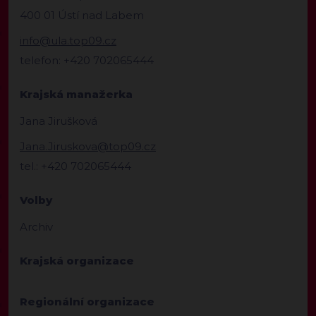
400 01 Ústí nad Labem
info@ula.top09.cz
telefon: +420 702065444
Krajská manažerka
Jana Jirušková
Jana.Jiruskova@top09.cz
tel.: +420 702065444
Volby
Archiv
Krajská organizace
Regionální organizace