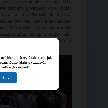
a se však nezajímal o to, za jakých
své zákonné povinnosti obce. Nikdo
 že nejenom v Ostravě, ale také ve
znikají pracovní místa a za mnohem
ově či Nošovicích. Nikdo se nezmínil
zenými zdroji starají o venkov jako
sportem či rekreací také desítky tisíc
kraje.
ťové identifikátory, údaje o tom, jak
cování těchto údajů je vyžadován
t volbou „Nastavení“.
šechny