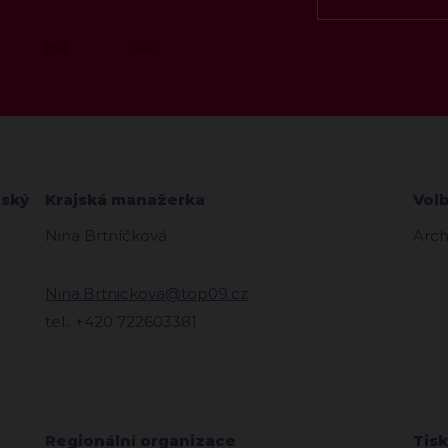
zský
Krajská manažerka
Vol
Nina Brtníčková
Arch
Nina.Brtnickova@top09.cz
tel.: +420 722603381
Regionální organizace
Tis