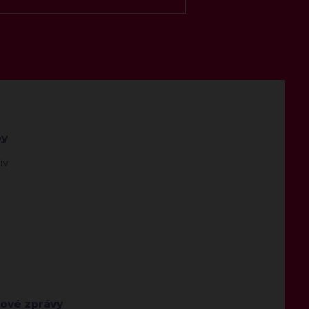
by
iv
kové zprávy