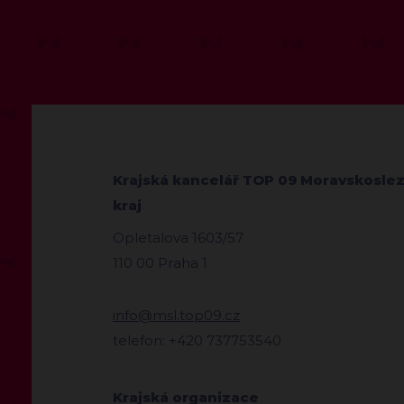
Krajská kancelář TOP 09 Moravskosle
kraj
Opletalova 1603/57
110 00 Praha 1
info@msl.top09.cz
telefon: +420 737753540
Krajská organizace