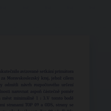
skutečnilo avizované setkání primátora
 za Moravskoslezský kraj, jehož cílem
y odmítli návrh rozpočtového určení
lnosti narovnat aspoň částečně poměr
h měst minimálně 1 : 3.V tomto bodě
ími stranami TOP 09 a ODS, strany se