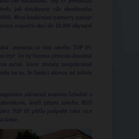
hoto cíle dosáhnout. Top 09 předložila
ávrh, jak dosáhnout cíle obsaženého
 ODS. Mezi koaličnímí partnery panuje
ování rozpočtů obcí do 10.000 obyvatel
olává zejména ta část návrhu TOP 09,
 čtyř let by Ostrava přestala dostávat
run ročně, které zůstaly neoprávněně
ledu na to, že funkci okresu od tohoto
gistrátu zúčastnil starosta Čeladné a
beníková, kteří přijetí návrhu RUD
árci TOP 09 přišlo podpořit také více
o kraje.