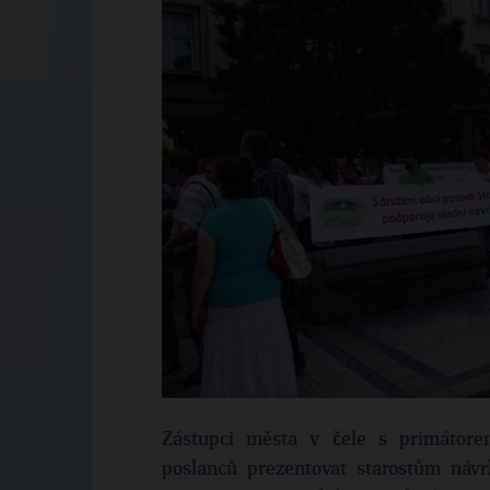
Zástupci města v čele s primátore
poslanců prezentovat starostům návr