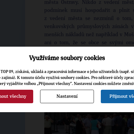
města Ostravy. Nikdo z vedení měst
podmínek musí hospodařit a plnit 
z vedení města se nezmínil o tom,
venkovských průmyslových zónách v
menších nákladů než například v Mošn
ani o tom, že se obce se svými ome
o prostor, kam pravidelně směřují za 
Využíváme soubory cookies
obyvatel Ostravy a dalších měst našeho 
TOP 09, získává, ukládá a zpracovává informace o jeho uživatelích (např. sí
je zajímá). K tomuto účelu využívá soubory cookies. Pro některé účely zpra
terý vyjádříte volbou „Přijmout všechny“. Nastavení cookies můžete změni
nout všechny
Nastavení
Přijmout v