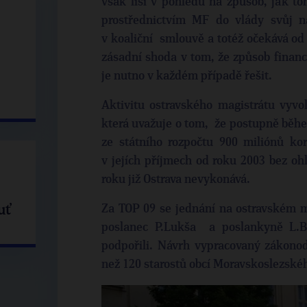
však liší v pohledu na způsob, jak to
prostřednictvím MF do vlády svůj n
v koaliční smlouvě a totéž očekává od
zásadní shoda v tom, že způsob financ
je nutno v každém případě řešit.
Aktivitu ostravského magistrátu vyv
která uvažuje o tom, že postupně během
ze státního rozpočtu 900 miliónů ko
v jejích příjmech od roku 2003 bez oh
roku již Ostrava nevykonává.
uť
Za TOP 09 se jednání na ostravském ma
poslanec P.Lukša a poslankyně L.Bu
podpořili. Návrh vypracovaný zákonod
než 120 starostů obcí Moravskoslezskéh