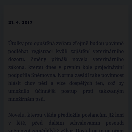
21. 4. 2017
Útulky pro opuštěná zvířata zřejmě budou povinně
podléhat registraci kvůli zajištění veterinárního
dozoru. Změny přináší novela veterinárního
zákona, kterou dnes v prvním kole projednávání
podpořila Sněmovna. Norma zavádí také povinnost
hlásit chov pěti a více dospělých fen, což by
umožnilo účinnější postup proti takzvaným
množírnám psů.
Novelu, kterou vláda předložila poslancům již loni
v létě, před dalším schvalováním posoudí
sněmovní zemědělský výbor. Dostal na to na přání