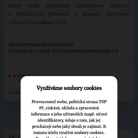
který bude oprávněný kontrolovat včelstva
v ochranných pásmech v případě potvrzené
nebezpečné nákazy včel.
ZDROJ:FINANCE.CZDATUM
VYDÁNÍ:12.4.2017 AUTOR:FINANCNINOVINY.CZ
▶
ŠTÍTKY
◀
Využíváme soubory cookies
Osobnosti:
Herbert Pavera
Provozovatel webu, politická strana TOP
09, získává, ukládá a zpracovává
informace o jeho uživatelích (např. síťové
▶
NEPŘEHLÉDNĚTE
◀
identifikátory, údaje o tom, jak jej
procházejí nebo jaký obsah je zajímá). K
tomuto účelu využívá soubory cookies.
28.7.2026