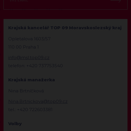
Krajská kancelář TOP 09 Moravskoslezský kraj
Opletalova 1603/57
110 00 Praha 1
info@msl.top09.cz
telefon: +420 737753540
Krajská manažerka
Nina Brtníčková
Nina.Brtnickova@top09.cz
tel.: +420 722603381
Volby