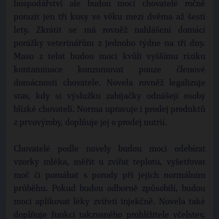
hospodářství ale budou moci chovatelé ročně
porazit jen tři kusy ve věku mezi dvěma až šesti
lety. Zkrátit se má rovněž nahlášení domácí
porážky veterinářům z jednoho týdne na tři dny.
Maso z telat budou moci kvůli vyššímu riziku
kontaminace konzumovat pouze členové
domácnosti chovatele. Novela rovněž legalizuje
stav, kdy si výslužku zabijačky odnášejí osoby
blízké chovateli. Norma upravuje i prodej produktů
z prvovýroby, doplňuje jej o prodej nutrií.
Chovatelé podle novely budou moci odebírat
vzorky mléka, měřit u zvířat teplotu, vyšetřovat
moč či pomáhat s porody při jejich normálním
průběhu. Pokud budou odborně způsobilí, budou
moci aplikovat léky zvířeti injekčně. Novela také
doplňuje funkci takzvaného prohlížitele včelstev,