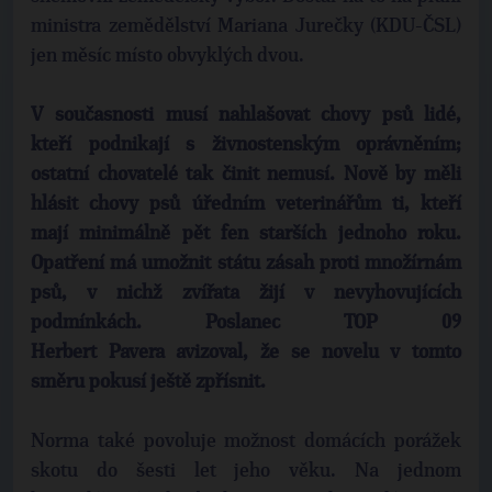
ministra zemědělství Mariana Jurečky (KDU-ČSL)
jen měsíc místo obvyklých dvou.
V současnosti musí nahlašovat chovy psů lidé,
kteří podnikají s živnostenským oprávněním;
ostatní chovatelé tak činit nemusí. Nově by měli
hlásit chovy psů úředním veterinářům ti, kteří
mají minimálně pět fen starších jednoho roku.
Opatření má umožnit státu zásah proti množírnám
psů, v nichž zvířata žijí v nevyhovujících
podmínkách. Poslanec TOP 09
Herbert Pavera avizoval, že se novelu v tomto
směru pokusí ještě zpřísnit.
Norma také povoluje možnost domácích porážek
skotu do šesti let jeho věku. Na jednom