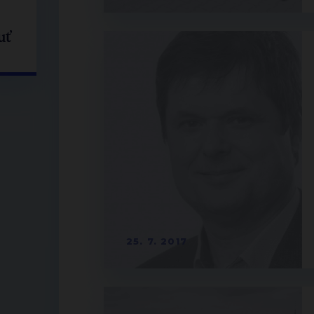
uť
25. 7. 2017