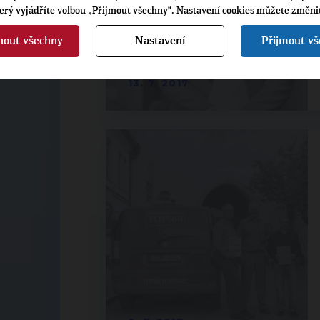
terý vyjádříte volbou „Přijmout všechny“. Nastavení cookies můžete změni
nout všechny
Nastavení
Přijmout v
13. 7. 2017