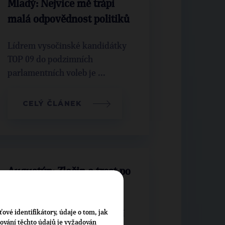
Mladý: Nejvíce mě trápí
malá odpovědnost politiků
Lídrem vysočinské kandidátky
TOP 09 do podzimních
parlamentních voleb je ...
CELÝ ČLÁNEK
Augustýn: Zločin a trest po
česku
ťové identifikátory, údaje o tom, jak
Skandál s rozdělováním dotací
cování těchto údajů je vyžadován