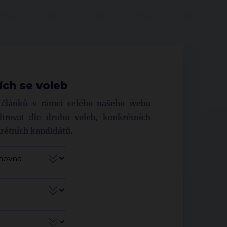
ích se voleb
í článků v rámci celého našeho webu
trovat dle druhu voleb, konkrétních
krétních kandidátů.