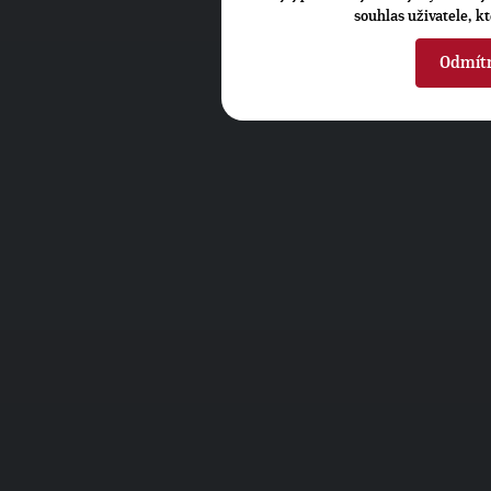
souhlas uživatele, k
Odmít