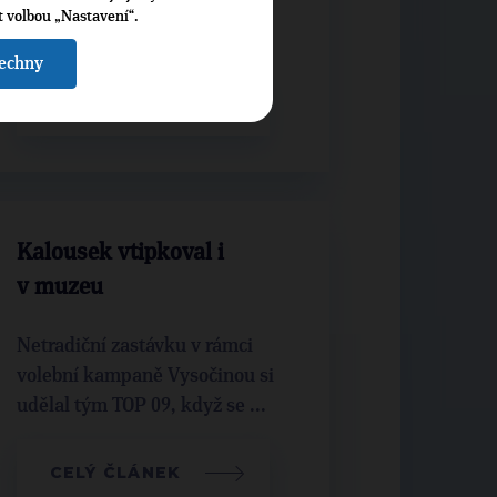
MŠMT již přináší nepříjemné
t volbou „Nastavení“.
důsledky pro sportovce.
šechny
CELÝ ČLÁNEK
Kalousek vtipkoval i
v muzeu
Netradiční zastávku v rámci
volební kampaně Vysočinou si
udělal tým TOP 09, když se ...
CELÝ ČLÁNEK