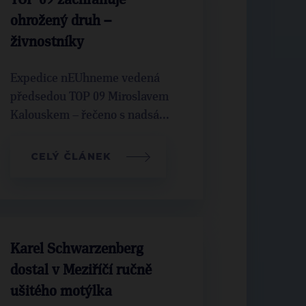
TOP 09 zachraňuje
ohrožený druh –
živnostníky
Expedice nEUhneme vedená
předsedou TOP 09 Miroslavem
Kalouskem – řečeno s nadsá...
CELÝ ČLÁNEK
Karel Schwarzenberg
dostal v Meziříčí ručně
ušitého motýlka