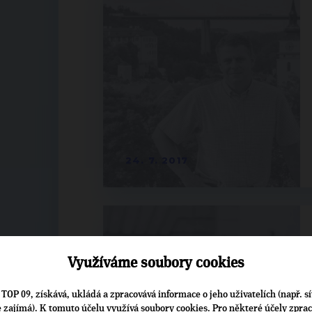
24. 7. 2017
Využíváme soubory cookies
TOP 09, získává, ukládá a zpracovává informace o jeho uživatelích (např. sí
je zajímá). K tomuto účelu využívá soubory cookies. Pro některé účely zpra