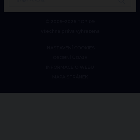
© 2009–2026 TOP 09
Všechna práva vyhrazena
NASTAVENÍ COOKIES
OSOBNÍ ÚDAJE
INFORMACE O WEBU
MAPA STRÁNEK