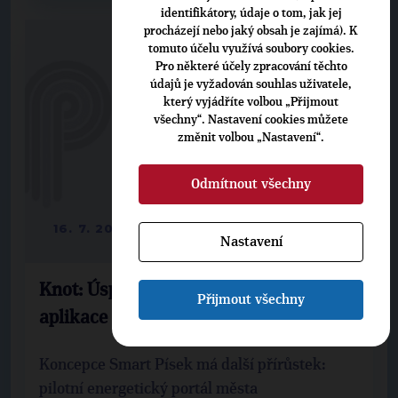
identifikátory, údaje o tom, jak jej
procházejí nebo jaký obsah je zajímá). K
tomuto účelu využívá soubory cookies.
Pro některé účely zpracování těchto
údajů je vyžadován souhlas uživatele,
který vyjádříte volbou „Přijmout
všechny“. Nastavení cookies můžete
změnit volbou „Nastavení“.
Odmítnout všechny
16. 7. 2016
Nastavení
Knot: Úspory energií zajistí chytrá
Přijmout všechny
aplikace
Koncepce Smart Písek má další přírůstek:
pilotní energetický portál města