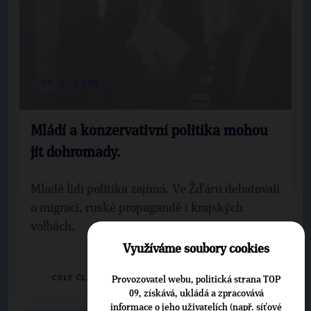
17. 7. 2016
Mládí a konzervativní politika mohou
jít dohromady.
Mladé lidi politika zajímá. Ve Žďáru debatovali
o migraci, ruské propagandě i krajských
volbách.
Využíváme soubory cookies
CELÝ ČLÁNEK
Provozovatel webu, politická strana TOP
09, získává, ukládá a zpracovává
informace o jeho uživatelích (např. síťové