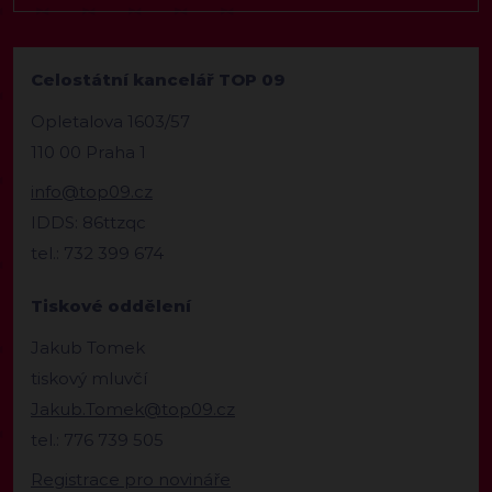
Celostátní kancelář TOP 09
Opletalova 1603/57
110 00 Praha 1
info@top09.cz
IDDS: 86ttzqc
tel.: 732 399 674
Tiskové oddělení
Jakub Tomek
tiskový mluvčí
Jakub.Tomek@top09.cz
tel.: 776 739 505
Registrace pro novináře