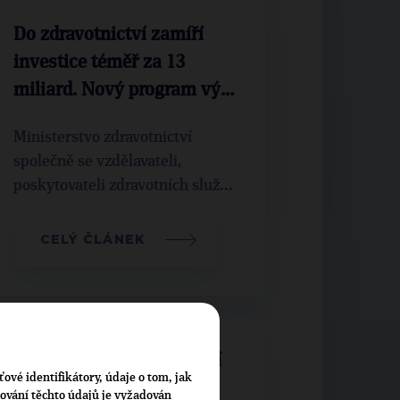
Do zdravotnictví zamíří
investice téměř za 13
miliard. Nový program vý...
Ministerstvo zdravotnictví
společně se vzdělavateli,
poskytovateli zdravotních služ...
CELÝ ČLÁNEK
Válek: Já že jsem nejhorší
ťové identifikátory, údaje o tom, jak
ministr? Babiš se mě bojí
cování těchto údajů je vyžadován