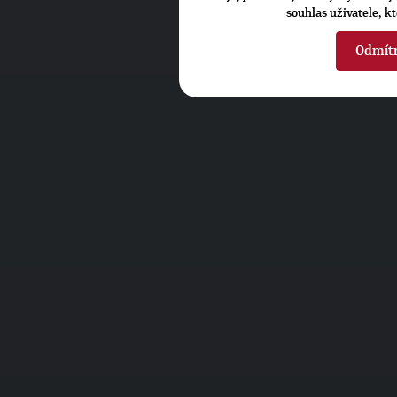
souhlas uživatele, k
Odmít