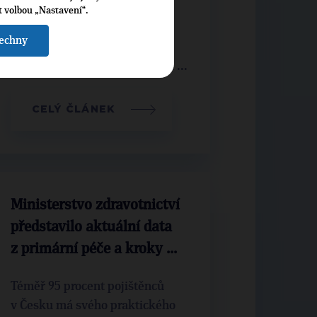
t volbou „Nastavení“.
Pochyby kolem zasvěcení
šechny
ministra financí Zbyňka
Stanjury do bitcoinového daru ...
CELÝ ČLÁNEK
Ministerstvo zdravotnictví
představilo aktuální data
z primární péče a kroky ...
Téměř 95 procent pojištěnců
v Česku má svého praktického