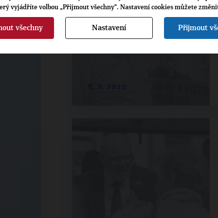
terý vyjádříte volbou „Přijmout všechny“. Nastavení cookies můžete změni
nout všechny
Nastavení
Přijmout v
7. 7. 2025