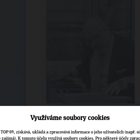
9. 7. 2025
Využíváme soubory cookies
TOP 09, získává, ukládá a zpracovává informace o jeho uživatelích (např. sí
je zajímá). K tomuto účelu využívá soubory cookies. Pro některé účely zpra