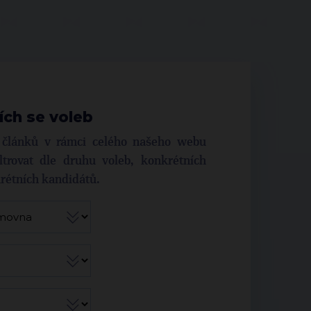
ích se voleb
í článků v rámci celého našeho webu
trovat dle druhu voleb, konkrétních
krétních kandidátů.