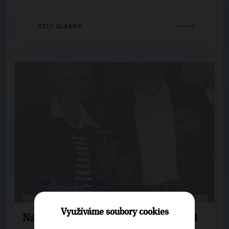
CELÝ ČLÁNEK
6. 10. 2010 | 18:00
Využíváme soubory cookies
Na pivo s TOPkou v Brtnici, 6.10.2010