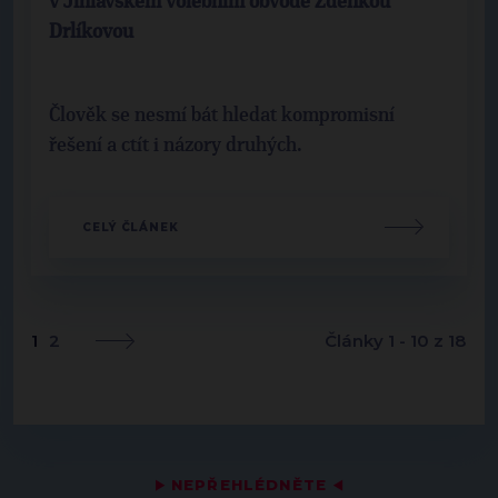
v Jihlavském volebním obvodě Zdeňkou
Drlíkovou
Člověk se nesmí bát hledat kompromisní
řešení a ctít i názory druhých.
CELÝ ČLÁNEK
1
2
Články 1 - 10 z 18
▶
NEPŘEHLÉDNĚTE
◀