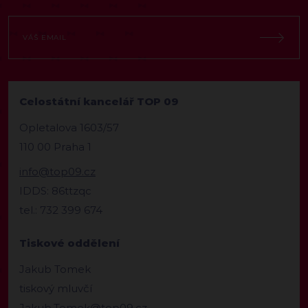
Celostátní kancelář TOP 09
Opletalova 1603/57
110 00 Praha 1
info@top09.cz
IDDS: 86ttzqc
tel.: 732 399 674
Tiskové oddělení
Jakub Tomek
tiskový mluvčí
Jakub.Tomek@top09.cz