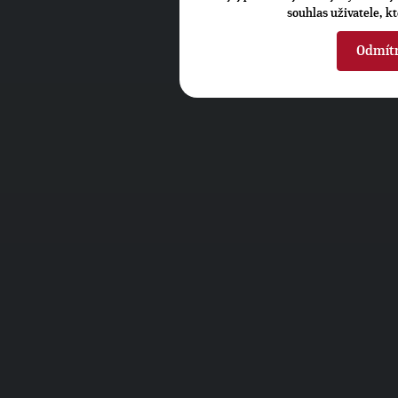
souhlas uživatele, k
Odmít