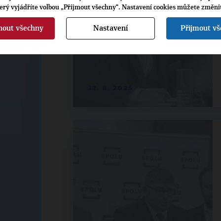
terý vyjádříte volbou „Přijmout všechny“. Nastavení cookies můžete změni
nout všechny
Nastavení
Přijmout v
12. 8. 2025