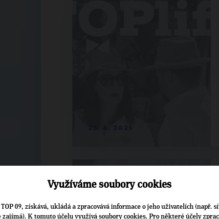
25. 8. 2025
Využíváme soubory cookies
TOP 09, získává, ukládá a zpracovává informace o jeho uživatelích (např. sí
je zajímá). K tomuto účelu využívá soubory cookies. Pro některé účely zpra