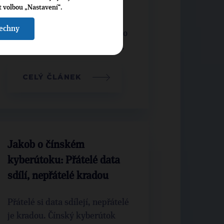
t volbou „Nastavení“.
Obhajujete lidi, kteří vyzývají
šechny
k vyvraždění dalších občanů, to
je nehorázné. V pořadu 360° ...
CELÝ ČLÁNEK
Jakob o čínském
kyberútoku: Přátelé data
sdílí, nepřátelé kradou
Přátelé si data sdílejí, nepřátelé
je kradou. Čínský kyberútok