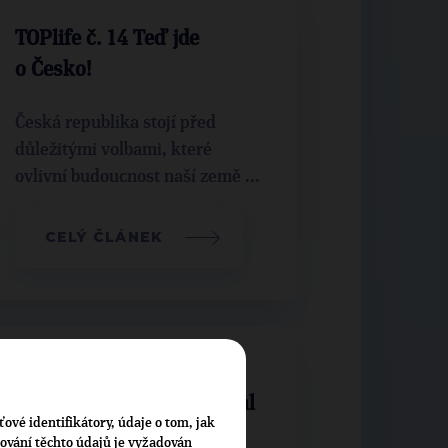
TOPlife č. 14 Teď jde
o Česko!
Česká republika stojí před
důležitými volbami, které
ovlivní budoucnost naší země ...
CELÝ ČLÁNEK
Hádka ve studiu: Hájíte
výzvy k zabíjení, nechápal
ťové identifikátory, údaje o tom, jak
Jakob Rajchlovy výroky
cování těchto údajů je vyžadován