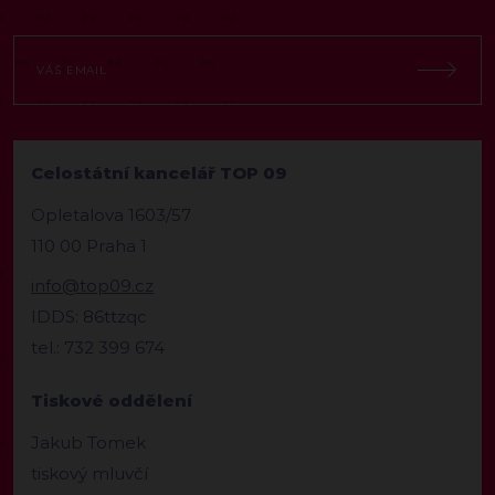
Celostátní kancelář TOP 09
Opletalova 1603/57
110 00 Praha 1
info@top09.cz
IDDS: 86ttzqc
tel.: 732 399 674
Tiskové oddělení
Jakub Tomek
tiskový mluvčí