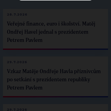
28.7.2026
Veřejné finance, euro i školství. Matěj
Ondřej Havel jednal s prezidentem
Petrem Pavlem
29.7.2026
Vzkaz Matěje Ondřeje Havla příznivcům
po setkání s prezidentem republiky
Petrem Pavlem
29.7.2026