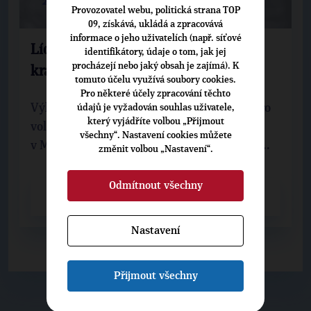
20. 3. 2025
Provozovatel webu, politická strana TOP
09, získává, ukládá a zpracovává
informace o jeho uživatelích (např. síťové
Lídrem TOP 09 v Moravskoslezském
identifikátory, údaje o tom, jak jej
procházejí nebo jaký obsah je zajímá). K
kraji bude Herbert Pavera
tomuto účelu využívá soubory cookies.
Pro některé účely zpracování těchto
Výkonný výbor TOP 09 schválil kandidáty pro
údajů je vyžadován souhlas uživatele,
který vyjádříte volbou „Přijmout
volby do Poslanecké sněmovny. TOP 09
všechny“. Nastavení cookies můžete
v Moravskoslezském kraji povede do voleb ...
změnit volbou „Nastavení“.
Odmítnout všechny
CELÝ ČLÁNEK
Nastavení
Přijmout všechny
▶
NEPŘEHLÉDNĚTE
◀