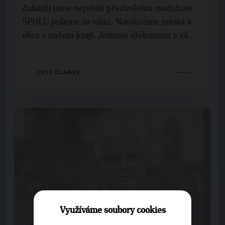
Zahájili jsme největší předvolební roadshow.
SPOLU jedeme za vámi. Navštívíme města a
obce v našem kraji. Jedeme diskutovat s vá...
CELÝ ČLÁNEK
Využíváme soubory cookies