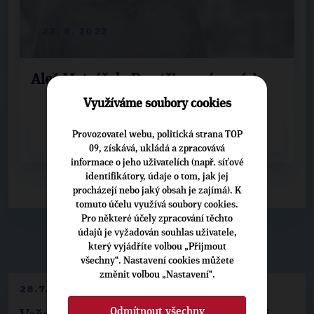
23. 8. 2022
Aleš Matyášek: Prostějov má navíc!
Využíváme soubory cookies
CELÝ ČLÁNEK
Provozovatel webu, politická strana TOP
09, získává, ukládá a zpracovává
informace o jeho uživatelích (např. síťové
identifikátory, údaje o tom, jak jej
procházejí nebo jaký obsah je zajímá). K
tomuto účelu využívá soubory cookies.
Pro některé účely zpracování těchto
údajů je vyžadován souhlas uživatele,
▶
NEPŘEHLÉDNĚTE
◀
který vyjádříte volbou „Přijmout
všechny“. Nastavení cookies můžete
změnit volbou „Nastavení“.
28.7.2026
Odmítnout všechny