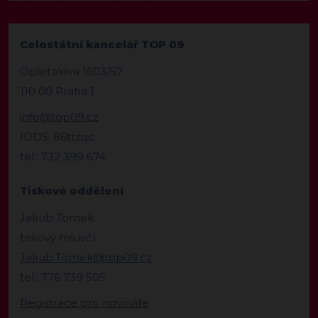
Celostátní kancelář TOP 09
Opletalova 1603/57
110 00 Praha 1
info@top09.cz
IDDS: 86ttzqc
tel.: 732 399 674
Tiskové oddělení
Jakub Tomek
tiskový mluvčí
Jakub.Tomek@top09.cz
tel.: 776 739 505
Registrace pro novináře