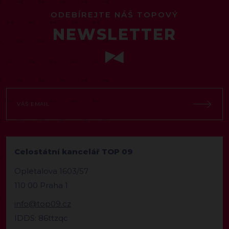
ODEBÍREJTE NÁŠ TOPOVÝ
NEWSLETTER
Celostátní kancelář TOP 09
Opletalova 1603/57
110 00 Praha 1
info@top09.cz
IDDS: 86ttzqc