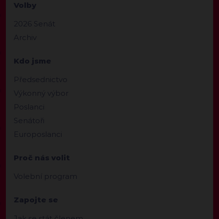
Volby
2026 Senát
Archiv
Kdo jsme
Předsednictvo
Výkonný výbor
Poslanci
Senátoři
Europoslanci
Proč nás volit
Volební program
Zapojte se
Jak se stát členem