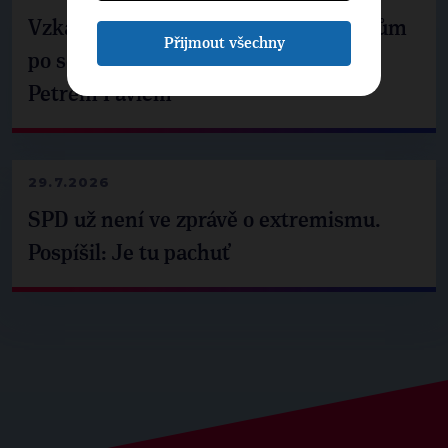
Vzkaz Matěje Ondřeje Havla příznivcům
Přijmout všechny
po setkání s prezidentem republiky
Petrem Pavlem
29.7.2026
SPD už není ve zprávě o extremismu.
Pospíšil: Je tu pachuť