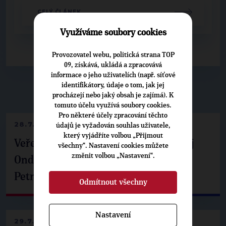
CELÝ ČLÁNEK
Využíváme soubory cookies
Provozovatel webu, politická strana TOP
09, získává, ukládá a zpracovává
informace o jeho uživatelích (např. síťové
identifikátory, údaje o tom, jak jej
▶
NEPŘEHLÉDNĚTE
◀
procházejí nebo jaký obsah je zajímá). K
tomuto účelu využívá soubory cookies.
Pro některé účely zpracování těchto
28.7.2026
údajů je vyžadován souhlas uživatele,
který vyjádříte volbou „Přijmout
Veřejné finance, euro i školství. Matěj
všechny“. Nastavení cookies můžete
změnit volbou „Nastavení“.
Ondřej Havel jednal s prezidentem
Petrem Pavlem
Odmítnout všechny
Nastavení
29.7.2026