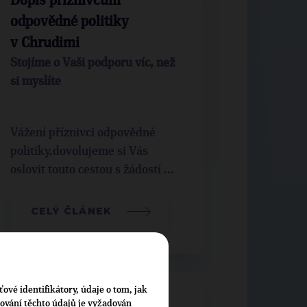
Dopis příznivcům
odpovědné politiky
v Chrudimi
Stojíme o Vaši podporu víc, než
si myslíte
Vážení příznivci odpovědné
politiky,dovolujeme si Vás
oslovit touto cestou s žádostí ...
CELÝ ČLÁNEK
ťové identifikátory, údaje o tom, jak
Představujeme volební
cování těchto údajů je vyžadován