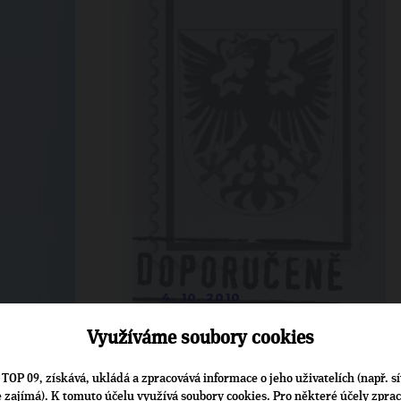
4. 10. 2010
Využíváme soubory cookies
TOP 09, získává, ukládá a zpracovává informace o jeho uživatelích (např. sí
je zajímá). K tomuto účelu využívá soubory cookies. Pro některé účely zpra