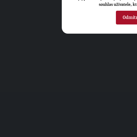
souhlas uživatele, k
Odmít