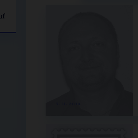
uť
3. 11. 2010