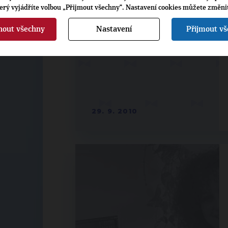
terý vyjádříte volbou „Přijmout všechny“. Nastavení cookies můžete změni
nout všechny
Nastavení
Přijmout v
29. 9. 2010