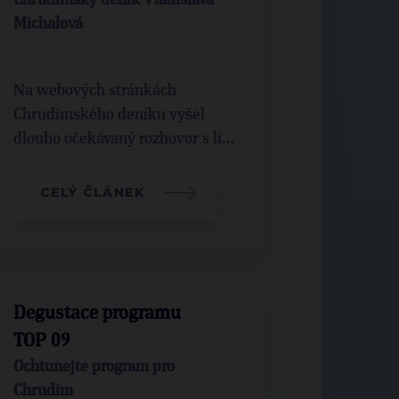
Chrudimský deník Vladislava
Michalová
Na webových stránkách
Chrudimského deníku vyšel
dlouho očekávaný rozhovor s lí...
CELÝ ČLÁNEK
Degustace programu
TOP 09
Ochtunejte program pro
Chrudim