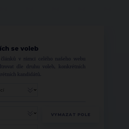
ích se voleb
í článků v rámci celého našeho webu
trovat dle druhu voleb, konkrétních
krétních kandidátů.