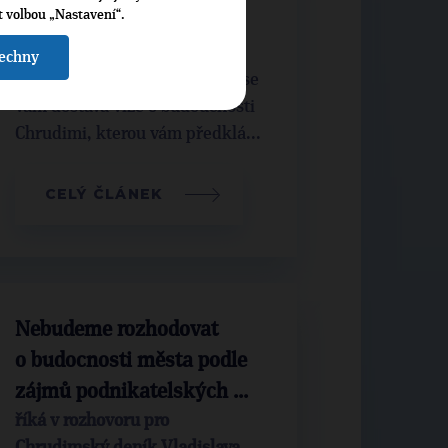
t volbou „Nastavení“.
program pro Chrudim
šechny
Vážení Chrudimáci, do rukou se
vám dostává vize o budoucnosti
Chrudimi, kterou vám předklá...
CELÝ ČLÁNEK
Nebudeme rozhodovat
o budocnosti města podle
zájmů podnikatelských ...
říká v rozhovoru pro