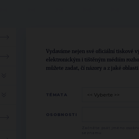
Vydaváme nejen své oficiální tiskové vý
elektronickým i tištěným médiím rozho
můžete zadat, čí názory a z jaké oblast
TÉMATA
OSOBNOSTI
Začněte psát jméno osobno
seznamu.