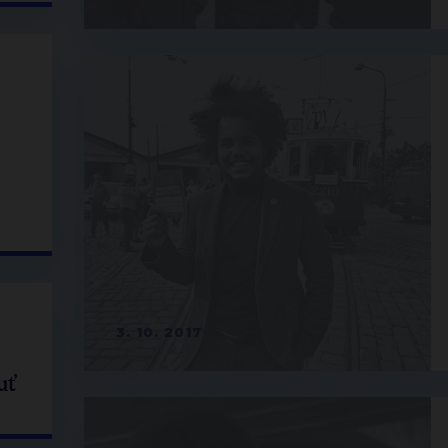
3. 10. 2017
uť