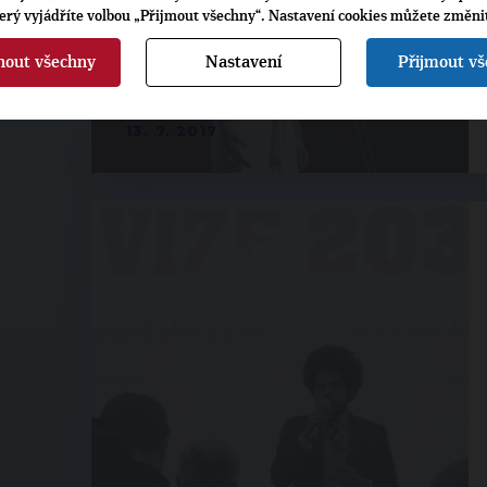
terý vyjádříte volbou „Přijmout všechny“. Nastavení cookies můžete změni
nout všechny
Nastavení
Přijmout v
13. 7. 2017