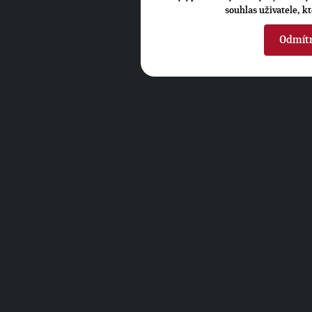
souhlas uživatele, k
Odmít