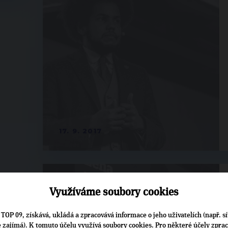
17. 9. 2017
Využíváme soubory cookies
TOP 09, získává, ukládá a zpracovává informace o jeho uživatelích (např. sí
je zajímá). K tomuto účelu využívá soubory cookies. Pro některé účely zpra