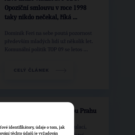
Opoziční smlouvu v roce 1998
taky nikdo nečekal, říká ...
Dominik Feri na sebe poutá pozornost
především mladých lidí už několik let.
Komunální politik TOP 09 se letos ...
CELÝ ČLÁNEK
Kandidátka pro svobodnou Prahu
Právní stát bez zbytečných regulací,
ťové identifikátory, údaje o tom, jak
cování těchto údajů je vyžadován