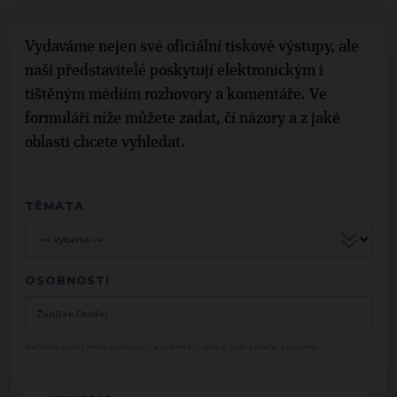
Vydaváme nejen své oficiální tiskové výstupy, ale
naši představitelé poskytují elektronickým i
tištěným médiím rozhovory a komentáře. Ve
formuláři níže můžete zadat, čí názory a z jaké
oblasti chcete vyhledat.
TÉMATA
OSOBNOSTI
Začněte psát jméno osobnosti a vyberte ji pak z nabízeného seznamu.