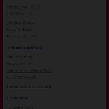
Opletalova 1603/57
110 00 Praha 1
info@top09.cz
IDDS: 86ttzqc
tel.: 732 399 674
Tiskové oddělení
Jakub Tomek
tiskový mluvčí
Jakub.Tomek@top09.cz
tel.: 776 739 505
Registrace pro novináře
Co děláme
Tiskové zprávy