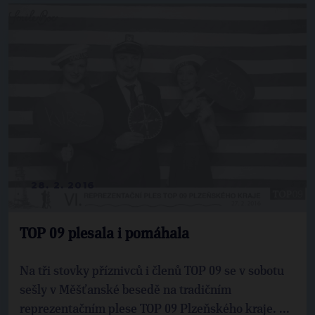
28. 2. 2016
TOP 09 plesala i pomáhala
Na tři stovky příznivců i členů TOP 09 se v sobotu
sešly v Měšťanské besedě na tradičním
reprezentačním plese TOP 09 Plzeňského kraje. ...