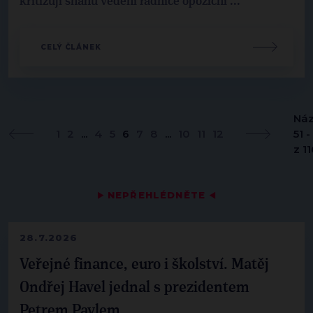
kritizují snahu vedení radnice opoziční ...
CELÝ ČLÁNEK
Náz
1
2
...
4
5
6
7
8
...
10
11
12
51 -
z 11
▶
NEPŘEHLÉDNĚTE
◀
28.7.2026
Veřejné finance, euro i školství. Matěj
Ondřej Havel jednal s prezidentem
Petrem Pavlem