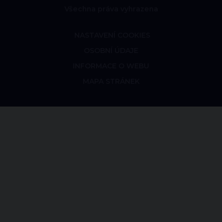
Všechna práva vyhrazena
NASTAVENÍ COOKIES
OSOBNÍ ÚDAJE
INFORMACE O WEBU
MAPA STRÁNEK