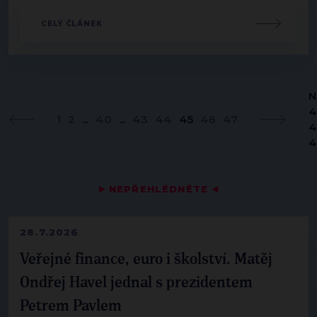
CELÝ ČLÁNEK
N
4
1
2
...
40
...
43
44
45
46
47
4
4
▶
NEPŘEHLÉDNĚTE
◀
28.7.2026
Veřejné finance, euro i školství. Matěj
Ondřej Havel jednal s prezidentem
Petrem Pavlem