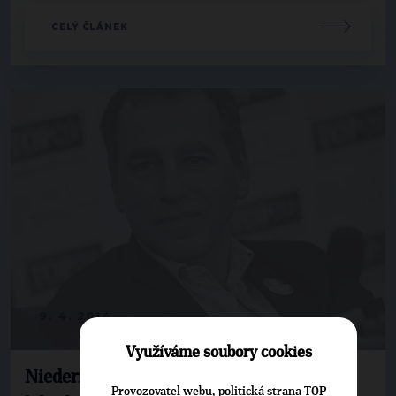
CELÝ ČLÁNEK
9. 4. 2014
Využíváme soubory cookies
Niedermayer: Evropa není na cestě
Provozovatel webu, politická strana TOP