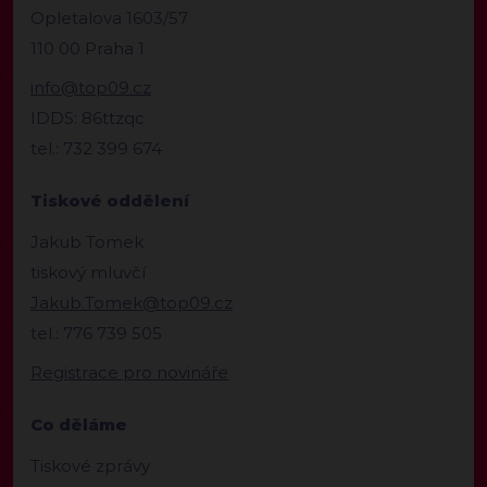
Opletalova 1603/57
110 00 Praha 1
info@top09.cz
IDDS: 86ttzqc
tel.: 732 399 674
Tiskové oddělení
Jakub Tomek
tiskový mluvčí
Jakub.Tomek@top09.cz
tel.: 776 739 505
Registrace pro novináře
Co děláme
Tiskové zprávy