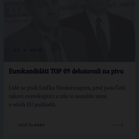
23. 4. 2014
Eurokandidáti TOP 09 debatovali na pivu
Lidé se ptali Luďka Niedermayera, proč jsou Češi
takoví euroskeptici a zda to nemůže zemi
v očích EU poškodit.
CELÝ ČLÁNEK