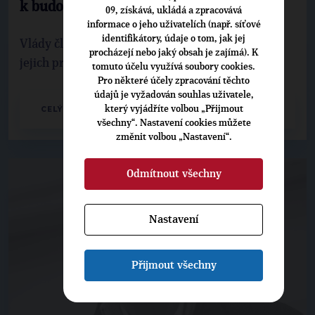
k budování superstátu
09, získává, ukládá a zpracovává
informace o jeho uživatelích (např. síťové
identifikátory, údaje o tom, jak jej
Vlády členských států musí pochopit, že EU je
procházejí nebo jaký obsah je zajímá). K
jejich projektem, ne něco externího.
tomuto účelu využívá soubory cookies.
Pro některé účely zpracování těchto
údajů je vyžadován souhlas uživatele,
který vyjádříte volbou „Přijmout
CELÝ ČLÁNEK
všechny“. Nastavení cookies můžete
změnit volbou „Nastavení“.
Odmítnout všechny
Nastavení
Přijmout všechny