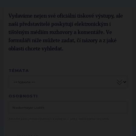
Vydaváme nejen své oficiální tiskové výstupy, ale
naši představitelé poskytují elektronickým i
tištěným médiím rozhovory a komentáře. Ve
formuláři níže můžete zadat, čí názory a z jaké
oblasti chcete vyhledat.
TÉMATA
OSOBNOSTI
Začněte psát jméno osobnosti a vyberte ji pak z nabízeného seznamu.