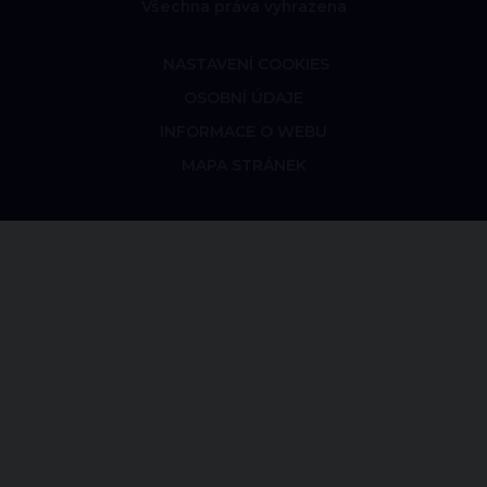
Všechna práva vyhrazena
NASTAVENÍ COOKIES
OSOBNÍ ÚDAJE
INFORMACE O WEBU
MAPA STRÁNEK